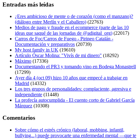
Entradas más leídas
¿Eres ambicioso de mente o de corazón (como el manzano)?
(diálogo entre Merlín y el Caballero)
(22763)
Medios de pago y fraude en el ecommerce (parte de las 10
ideas que saqué de las jornadas de @adigital_org)
(22017)
Carros de Foc/Carros de Fuego - Pirineo Catalán -
Documentación y preparativos
(20739)
My host family in UK
(19610)
Artículo Óscar Molina: "Vivís de mi dinero"
(18292)
Máximo
(17336)
Documentando el PR3 y tomando vino en Bodega Monastrell
(17299)
Ayer día 4 (oct 09) hizo 10 años que empecé a trabajar en
Madrid
(14332)
Los tres grupos de personalidades: complaciente, agresiva e
independiente
(11448)
La profecía autocumplida - El cuento corto de Gabriel García
Márquez
(10308)
Comentarios
Sobre cómo el estrés crónico (laboral, mobbing, infantil,
bullying...) puede provocarte una enfermedad mental —que te