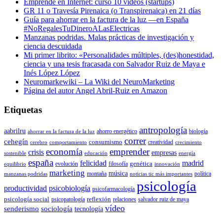
Emprende en Internet: curso 10 vídeos (startups)
GR 11 o Travesía Pirenaica (o Transpirenaica) en 21 días
Guía para ahorrar en la factura de la luz —en España
#NoRegalesTuDineroALasElectricas
Manzanas podridas. Malas prácticas de investigación y
ciencia descuidada
Mi primer librito: «Personalidades múltiples, (des)honestidad,
ciencia y una tesis fracasada con Salvador Ruiz de Maya e
Inés López López
Neuromarkewiki – La Wiki del NeuroMarketing
Página del autor Angel Abril-Ruiz en Amazon
Etiquetas
antropología
aabrilru
ahorro energético
biología
ahorrar en la factura de la luz
correr
cehegín
consumismo
creatividad
cerebro
comportamiento
crecimiento
economía
emprender
crisis
empresas
sostenible
educación
energía
españa
felicidad
madrid
genética
evolución
filosofía
equilibrio
innovación
marketing
música
montaña
política
manzanas podridas
noticias tic más importantes
psicología
productividad
psicobiología
psicofarmacología
psicología social
reflexión
psicopatología
relaciones
salvador ruiz de maya
vídeo
senderismo
sociología
tecnología