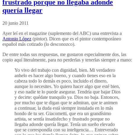
frustrado porque no llegaba adonde
quería llegar
20 junio 2011
Ayer leí en el magazine (suplemento del ABC) una entrevista a
Antonio López
(pintor). Dicen que es el pintor contemporáneo
español más cotizado (lo desconozco).
De entre todas sus respuestas, me gustaron especialmente dos, las
copio aquí literalmente, para no perderlas y tenerlas siempre a mano:
Yo vivo del trabajo con dignidad, bien. Mi verdadero
anhelo es hacer algo bueno, y cuando tienes eso en la
cabeza todo lo demás es poco, incluido el dinero,
aunque lo necesites. Yo quiero hacer algo que esté bien,
y eso nadie te lo puede asegurar. Tendría que bajar Dios
y decirte: quédate tranquilo ya. Dios no baja. Entonces,
por mucho que te digan que te admiran, que te animen
a continuar, la duda está siempre instalada en lo más
hondo de tu ser. Giacometti, que era un grandísimo
artista, se sentía insatisfecho y frustrado porque no
llegaba adonde quería llegar. Tenía un sueño elevado
que se correspondía con su inteligencia… Entreverado