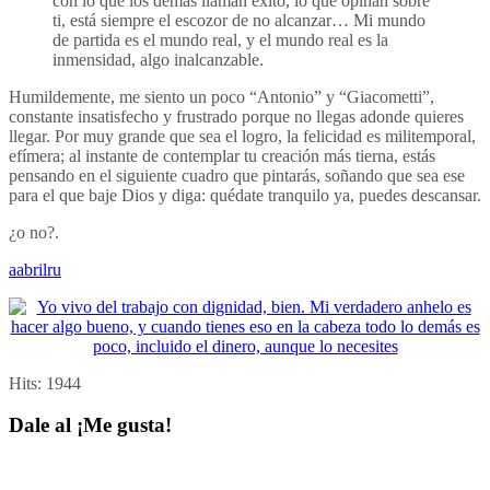
con lo que los demás llaman éxito, lo que opinan sobre
ti, está siempre el escozor de no alcanzar… Mi mundo
de partida es el mundo real, y el mundo real es la
inmensidad, algo ­inalcanzable.
Humildemente, me siento un poco “Antonio” y “Giacometti”,
constante insatisfecho y frustrado porque no llegas adonde quieres
llegar. Por muy grande que sea el logro, la felicidad es militemporal,
efímera; al instante de contemplar tu creación más tierna, estás
pensando en el siguiente cuadro que pintarás, soñando que sea ese
para el que baje Dios y diga: quédate tranquilo ya, puedes descansar.
¿o no?.
aabrilru
Hits:
1944
Dale al ¡Me gusta!