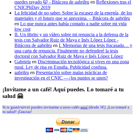
quedes rayado 🤭 - Bitácora de aabrilru
en
Reflexiones tras el
CNICPhDay 2019
La felicidad de no saber. Sobre la escasez de la energía, de los
materiales y el futuro que se aproxima. – Bitácora de aabrilru
en
Lo que nunca antes había contado a nadie sobre mi vida
low cost
II. Un librito y un vídeo sobre mi renuncia a la defensa de la
tesis con Salvador Ruiz de Maya e Inés López López -
Bitácora de aabrilru
en
I. Memorias de una tesis fracasada… y
una carta de renuncia. Finalmente no defenderé la tesis
doctoral con Salvador Ruiz de Maya e Inés López López
Gabriela
en
Discriminación tecnológica si vives en una zona
rural. Ley de risa en España. Publicidad confusa.
aabrilru
en
Presentación sobre malas prácticas de
investigación en el CNIC —¿los puntos se unen?
¡Invítame a un café! Aquí puedes. Lo tomaré a tu
salud 🤗
Si te gustó/sirvió puedes invitarme a unos cafés
aquí
(desde 1€). ¡Los tomaré a
tu salud! ¡Gracias!