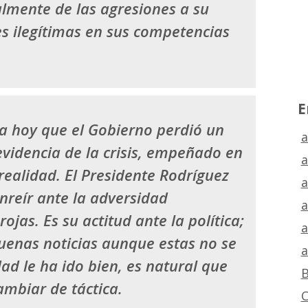
lmente de las agresiones a su
es ilegítimas en sus competencias
E
ta hoy que el Gobierno perdió un
a
videncia de la crisis, empeñado en
a
realidad. El Presidente Rodríguez
a
nreír ante la adversidad
a
ojas. Es su actitud ante la política;
a
buenas noticias aunque estas no se
a
ad le ha ido bien, es natural que
B
mbiar de táctica.
C