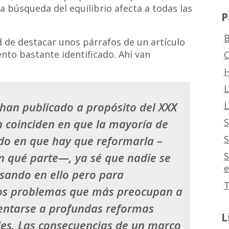
a búsqueda del equilibrio afecta a todas las
P
B
 de destacar unos párrafos de un artículo
ento bastante identificado. Ahí van
C
H
L
L
han publicado a propósito del XXX
S
ón coinciden en que la mayoría de
S
do en que hay que reformarla –
S
 qué parte—, ya sé que nadie se
e
sando en ello pero para
T
los problemas que más preocupan a
rentarse a profundas reformas
L
les.
Las consecuencias de un marco