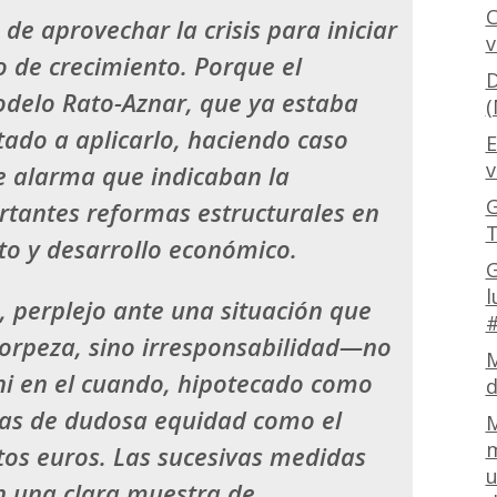
C
z de
aprovechar la crisis para iniciar
v
 de crecimiento
. Porque el
D
odelo Rato-Aznar, que ya estaba
(
tado a aplicarlo, haciendo caso
E
v
e alarma que indicaban la
G
ortantes
reformas estructurales en
T
to y desarrollo económico.
G
l
, perplejo ante una situación que
#
torpeza, sino irresponsabilidad—no
M
ni en el cuando, hipotecado como
d
tas de dudosa equidad como el
M
m
tos euros
. Las sucesivas medidas
u
n una clara
muestra de