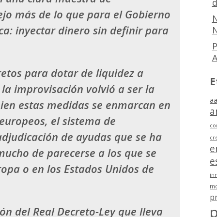
d
lejo más de lo que para el Gobierno
N
ca: inyectar dinero sin definir para
N
P
etos para dotar de liquidez a
E
 la
improvisación volvió a ser la
aa
 bien estas medidas se enmarcan en
a
 europeos, el sistema de
co
 adjudicación de ayudas que se ha
cr
e
mucho de parecerse a los que se
e
opa o en los Estados Unidos de
in
mo
p
p
ón del Real Decreto-Ley que lleva