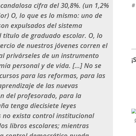
candalosa cifra del 30,8%. (un 1,2%
#
ior) O, lo que es lo mismo: uno de
son expulsados del sistema
 título de graduado escolar. O, lo
ercio de nuestros jóvenes corren el
 al privárseles de un instrumento
¡
ía personal y de vida. […]
No se
cursos para las reformas, para las
 aprendizaje de las nuevas
ón del profesorado, para la
ña tenga diecisiete leyes
s no exista
control institucional
os libros
escolares; mientras
a control democrático
pueda