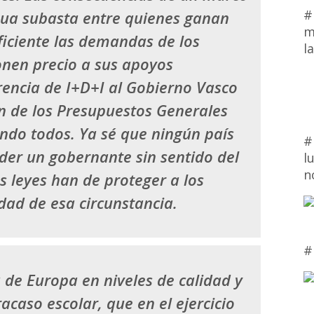
#
nua subasta entre quienes ganan
m
ficiente las demandas de los
l
onen precio a sus apoyos
erencia de I+D+I al Gobierno Vasco
n de los Presupuestos Generales
ando todos.
Ya sé que ningún país
#
oder un gobernante sin sentido del
l
n
as leyes han de proteger a los
dad de esa circunstancia.
#
 de Europa en niveles de calidad y
fracaso escolar
, que en el ejercicio