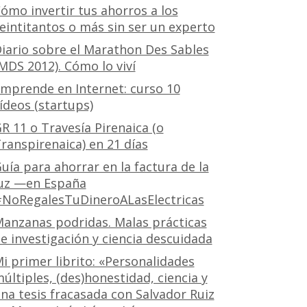
ómo invertir tus ahorros a los
eintitantos o más sin ser un experto
iario sobre el Marathon Des Sables
MDS 2012). Cómo lo viví
mprende en Internet: curso 10
ídeos (startups)
R 11 o Travesía Pirenaica (o
ranspirenaica) en 21 días
uía para ahorrar en la factura de la
uz —en España
NoRegalesTuDineroALasElectricas
anzanas podridas. Malas prácticas
e investigación y ciencia descuidada
i primer librito: «Personalidades
últiples, (des)honestidad, ciencia y
na tesis fracasada con Salvador Ruiz