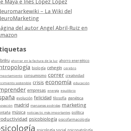
e Maya e Inés López López
euromarkewiki – La Wiki del
euroMarketing
ágina del autor Angel Abril-Ruiz en
Amazon
tiquetas
brilru
ahorro energético
ahorrar en la factura de la luz
ntropología
cehegín
biología
cerebro
correr
consumismo
creatividad
mportamiento
economía
crisis
ecimiento sostenible
educación
mprender
empresas
energía
equilibrio
spaña
felicidad
genética
evolución
filosofía
marketing
madrid
novación
manzanas podridas
música
ntaña
política
noticias tic más importantes
roductividad
psicobiología
psicofarmacología
sicología
psicología social
psicopatología