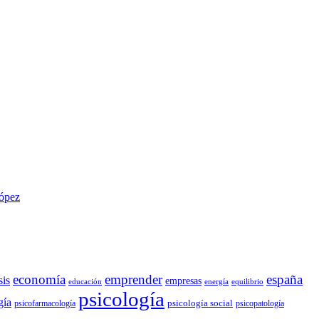
López
economía
emprender
españa
sis
empresas
educación
energía
equilibrio
psicología
gía
psicología social
psicofarmacología
psicopatología