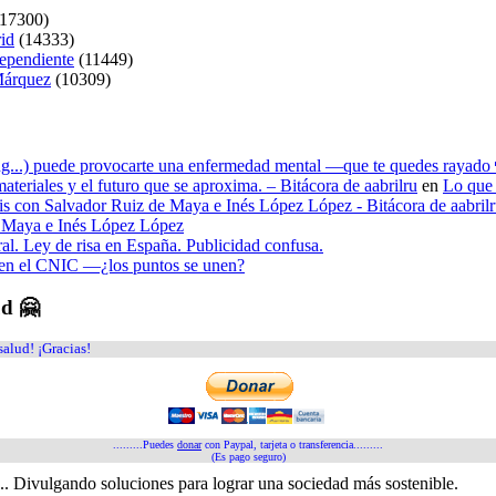
17300)
rid
(14333)
dependiente
(11449)
 Márquez
(10309)
ying...) puede provocarte una enfermedad mental —que te quedes rayado 
materiales y el futuro que se aproxima. – Bitácora de aabrilru
en
Lo que 
tesis con Salvador Ruiz de Maya e Inés López López - Bitácora de aabril
de Maya e Inés López López
ral. Ley de risa en España. Publicidad confusa.
n en el CNIC —¿los puntos se unen?
ud 🤗
salud! ¡Gracias!
.........Puedes
donar
con Paypal, tarjeta o transferencia.........
(Es pago seguro)
a... Divulgando soluciones para lograr una sociedad más sostenible.