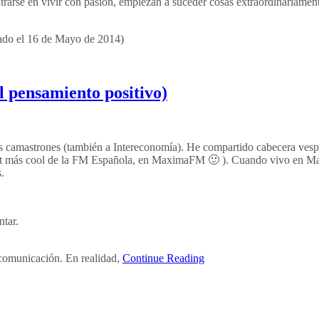
rarse en vivir con pasión, empiezan a suceder cosas extraordinariament
do el 16 de Mayo de 2014)
l pensamiento positivo)
a sus camastrones (también a Intereconomía). He compartido cabecera vesp
lout más cool de la FM Española, en MaximaFM 🙂 ). Cuando vivo en Mad
.
ntar.
comunicación. En realidad,
Continue Reading