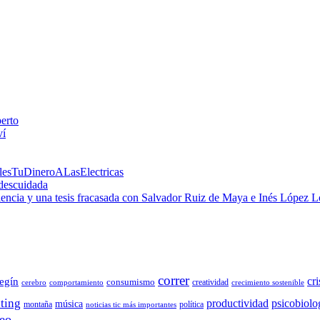
perto
ví
alesTuDineroALasElectricas
 descuidada
 ciencia y una tesis fracasada con Salvador Ruiz de Maya e Inés López 
correr
cri
egín
consumismo
creatividad
cerebro
comportamiento
crecimiento sostenible
ting
productividad
psicobiolo
música
montaña
política
noticias tic más importantes
eo