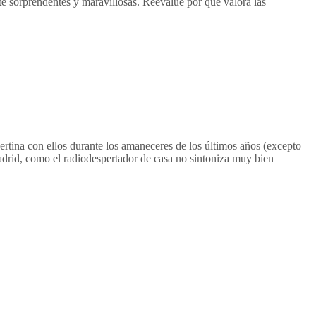
e sorprendentes y maravillosas. Reevalúe por qué valora las
ertina con ellos durante los amaneceres de los últimos años (excepto
rid, como el radiodespertador de casa no sintoniza muy bien