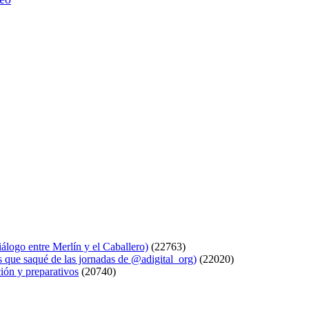
logo entre Merlín y el Caballero)
(22763)
s que saqué de las jornadas de @adigital_org)
(22020)
ión y preparativos
(20740)