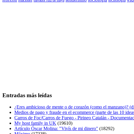
reflexión
relaciones
salvador ruiz de maya
Entradas más leídas
¿Eres ambicioso de mente o de corazón (como el manzano)? (diá
Medios de pago y fraude en el ecommerce (parte de las 10 idea
Carros de Foc/Carros de Fuego - Pirineo Catalán - Documentac
My host family in UK
(19610)
Artículo Óscar Molina: "Vivís de mi dinero"
(18292)
Máximo
(17338)