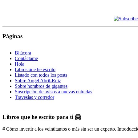
Páginas
Bitácora
Contáctame
Hola
Libros que he escrito
Listado con todos los posts
Sobre Angel Abril-Ruiz
Sobre hombros de gigantes
Suscripción de avisos a nuevas entradas
Travesías y corredor
Libros que he escrito para ti 🤗
# Cómo invertir a los veintitantos o más sin ser un experto. Introducci