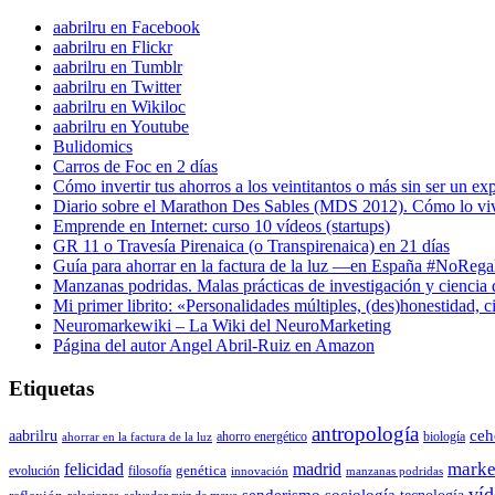
aabrilru en Facebook
aabrilru en Flickr
aabrilru en Tumblr
aabrilru en Twitter
aabrilru en Wikiloc
aabrilru en Youtube
Bulidomics
Carros de Foc en 2 días
Cómo invertir tus ahorros a los veintitantos o más sin ser un ex
Diario sobre el Marathon Des Sables (MDS 2012). Cómo lo vi
Emprende en Internet: curso 10 vídeos (startups)
GR 11 o Travesía Pirenaica (o Transpirenaica) en 21 días
Guía para ahorrar en la factura de la luz —en España #NoReg
Manzanas podridas. Malas prácticas de investigación y ciencia
Mi primer librito: «Personalidades múltiples, (des)honestidad,
Neuromarkewiki – La Wiki del NeuroMarketing
Página del autor Angel Abril-Ruiz en Amazon
Etiquetas
antropología
aabrilru
ceh
ahorro energético
biología
ahorrar en la factura de la luz
marke
felicidad
madrid
genética
evolución
filosofía
innovación
manzanas podridas
víd
senderismo
sociología
tecnología