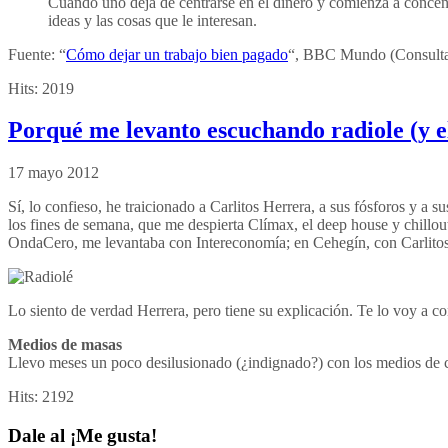
Cuando uno deja de centrarse en el dinero y comienza a concent
ideas y las cosas que le interesan.
Fuente: “
Cómo dejar un trabajo bien pagado
“, BBC Mundo (Consulta
Hits:
2019
Porqué me levanto escuchando radiole (y e
17 mayo 2012
Sí, lo confieso, he traicionado a Carlitos Herrera, a sus fósforos y 
los fines de semana, que me despierta Clímax, el deep house y chil
OndaCero, me levantaba con Intereconomía; en Cehegín, con Carlitos
Lo siento de verdad Herrera, pero tiene su explicación. Te lo voy a co
Medios de masas
Llevo meses un poco desilusionado (¿indignado?) con los medios de 
Hits:
2192
Dale al ¡Me gusta!