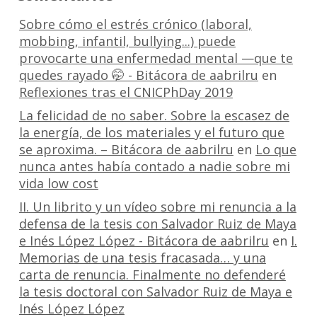
Sobre cómo el estrés crónico (laboral,
mobbing, infantil, bullying...) puede
provocarte una enfermedad mental —que te
quedes rayado 🤭 - Bitácora de aabrilru
en
Reflexiones tras el CNICPhDay 2019
La felicidad de no saber. Sobre la escasez de
la energía, de los materiales y el futuro que
se aproxima. – Bitácora de aabrilru
en
Lo que
nunca antes había contado a nadie sobre mi
vida low cost
II. Un librito y un vídeo sobre mi renuncia a la
defensa de la tesis con Salvador Ruiz de Maya
e Inés López López - Bitácora de aabrilru
en
I.
Memorias de una tesis fracasada… y una
carta de renuncia. Finalmente no defenderé
la tesis doctoral con Salvador Ruiz de Maya e
Inés López López