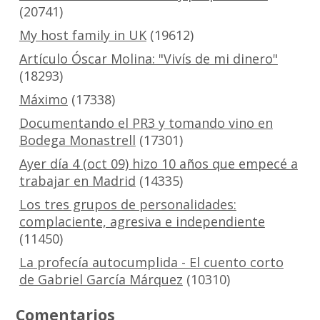
(20741)
My host family in UK
(19612)
Artículo Óscar Molina: "Vivís de mi dinero"
(18293)
Máximo
(17338)
Documentando el PR3 y tomando vino en
Bodega Monastrell
(17301)
Ayer día 4 (oct 09) hizo 10 años que empecé a
trabajar en Madrid
(14335)
Los tres grupos de personalidades:
complaciente, agresiva e independiente
(11450)
La profecía autocumplida - El cuento corto
de Gabriel García Márquez
(10310)
Comentarios