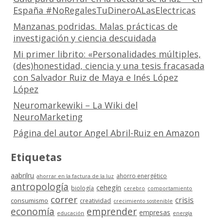
España #NoRegalesTuDineroALasElectricas
Manzanas podridas. Malas prácticas de
investigación y ciencia descuidada
Mi primer librito: «Personalidades múltiples,
(des)honestidad, ciencia y una tesis fracasada
con Salvador Ruiz de Maya e Inés López
López
Neuromarkewiki – La Wiki del
NeuroMarketing
Página del autor Angel Abril-Ruiz en Amazon
Etiquetas
aabrilru
ahorro energético
ahorrar en la factura de la luz
antropología
cehegín
biología
cerebro
comportamiento
correr
crisis
consumismo
creatividad
crecimiento sostenible
economía
emprender
empresas
educación
energía