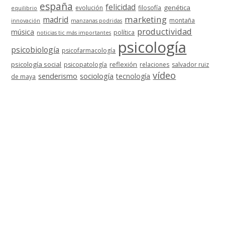
españa
felicidad
genética
evolución
filosofía
equilibrio
marketing
madrid
montaña
innovación
manzanas podridas
productividad
música
política
noticias tic más importantes
psicología
psicobiología
psicofarmacología
psicología social
reflexión
psicopatología
relaciones
salvador ruiz
vídeo
senderismo
sociología
tecnología
de maya