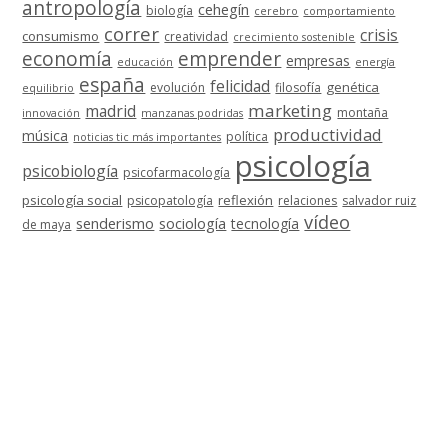
antropología
cehegín
biología
cerebro
comportamiento
correr
crisis
consumismo
creatividad
crecimiento sostenible
economía
emprender
empresas
educación
energía
españa
felicidad
genética
evolución
filosofía
equilibrio
marketing
madrid
montaña
innovación
manzanas podridas
productividad
música
política
noticias tic más importantes
psicología
psicobiología
psicofarmacología
psicología social
reflexión
psicopatología
relaciones
salvador ruiz
vídeo
senderismo
sociología
tecnología
de maya