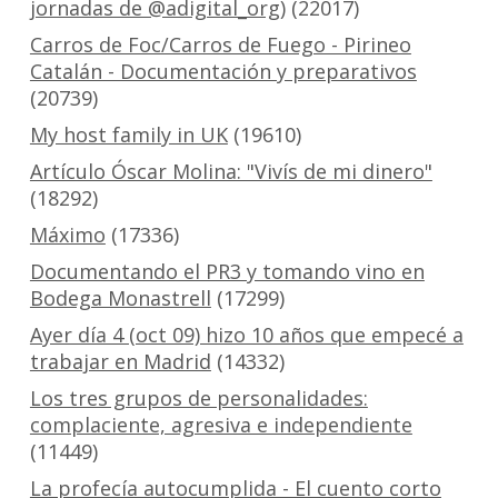
jornadas de @adigital_org)
(22017)
Carros de Foc/Carros de Fuego - Pirineo
Catalán - Documentación y preparativos
(20739)
My host family in UK
(19610)
Artículo Óscar Molina: "Vivís de mi dinero"
(18292)
Máximo
(17336)
Documentando el PR3 y tomando vino en
Bodega Monastrell
(17299)
Ayer día 4 (oct 09) hizo 10 años que empecé a
trabajar en Madrid
(14332)
Los tres grupos de personalidades:
complaciente, agresiva e independiente
(11449)
La profecía autocumplida - El cuento corto