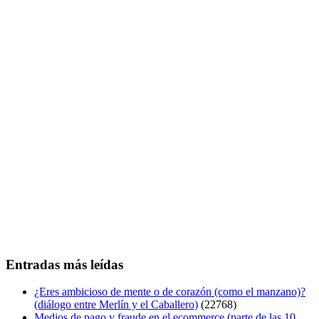
Entradas más leídas
¿Eres ambicioso de mente o de corazón (como el manzano)?
(diálogo entre Merlín y el Caballero)
(22768)
Medios de pago y fraude en el ecommerce (parte de las 10