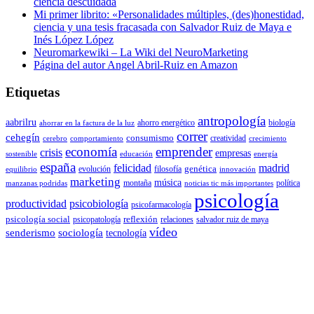
ciencia descuidada
Mi primer librito: «Personalidades múltiples, (des)honestidad,
ciencia y una tesis fracasada con Salvador Ruiz de Maya e
Inés López López
Neuromarkewiki – La Wiki del NeuroMarketing
Página del autor Angel Abril-Ruiz en Amazon
Etiquetas
antropología
aabrilru
ahorro energético
biología
ahorrar en la factura de la luz
correr
cehegín
consumismo
creatividad
cerebro
comportamiento
crecimiento
economía
emprender
crisis
empresas
sostenible
educación
energía
españa
felicidad
madrid
genética
evolución
filosofía
equilibrio
innovación
marketing
música
montaña
política
manzanas podridas
noticias tic más importantes
psicología
productividad
psicobiología
psicofarmacología
psicología social
reflexión
psicopatología
relaciones
salvador ruiz de maya
vídeo
senderismo
sociología
tecnología