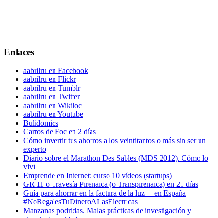
Enlaces
aabrilru en Facebook
aabrilru en Flickr
aabrilru en Tumblr
aabrilru en Twitter
aabrilru en Wikiloc
aabrilru en Youtube
Bulidomics
Carros de Foc en 2 días
Cómo invertir tus ahorros a los veintitantos o más sin ser un
experto
Diario sobre el Marathon Des Sables (MDS 2012). Cómo lo
viví
Emprende en Internet: curso 10 vídeos (startups)
GR 11 o Travesía Pirenaica (o Transpirenaica) en 21 días
Guía para ahorrar en la factura de la luz —en España
#NoRegalesTuDineroALasElectricas
Manzanas podridas. Malas prácticas de investigación y