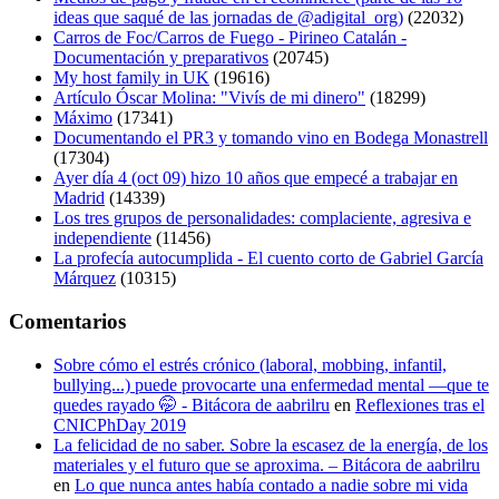
ideas que saqué de las jornadas de @adigital_org)
(22032)
Carros de Foc/Carros de Fuego - Pirineo Catalán -
Documentación y preparativos
(20745)
My host family in UK
(19616)
Artículo Óscar Molina: "Vivís de mi dinero"
(18299)
Máximo
(17341)
Documentando el PR3 y tomando vino en Bodega Monastrell
(17304)
Ayer día 4 (oct 09) hizo 10 años que empecé a trabajar en
Madrid
(14339)
Los tres grupos de personalidades: complaciente, agresiva e
independiente
(11456)
La profecía autocumplida - El cuento corto de Gabriel García
Márquez
(10315)
Comentarios
Sobre cómo el estrés crónico (laboral, mobbing, infantil,
bullying...) puede provocarte una enfermedad mental —que te
quedes rayado 🤭 - Bitácora de aabrilru
en
Reflexiones tras el
CNICPhDay 2019
La felicidad de no saber. Sobre la escasez de la energía, de los
materiales y el futuro que se aproxima. – Bitácora de aabrilru
en
Lo que nunca antes había contado a nadie sobre mi vida