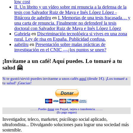
low cost
II. Un librito y un vídeo sobre mi renuncia a la defensa de la
tesis con Salvador Ruiz de Maya e Inés López López -
Bitácora de aabrilru
en
I. Memorias de una tesis fracasada… y
una carta de renuncia. Finalmente no defenderé la tesis
doctoral con Salvador Ruiz de Maya e Inés López López
Gabriela
en
Discriminación tecnológica si vives en una zona
rural. Ley de risa en España. Publicidad confusa.
aabrilru
en
Presentación sobre malas prácticas de
investigación en el CNIC —¿los puntos se unen?
¡Invítame a un café! Aquí puedes. Lo tomaré a tu
salud 🤗
Si te gustó/sirvió puedes invitarme a unos cafés
aquí
(desde 1€). ¡Los tomaré a
tu salud! ¡Gracias!
.........Puedes
donar
con Paypal, tarjeta o transferencia.........
(Es pago seguro)
Investigador, teleco, marketer, psicólogo social aplicado,
ultrafondista... Divulgando soluciones para lograr una sociedad más
sostenible.