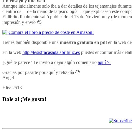
Un ensayo y una web
Aunque inicialmente solo iba a dar detalles de los tejemanejes durant
científicos —de la mano de la psicología— que explicasen este comp
El librito finalmente salió publicado el 13 de Noviembre y (de momen
impresión y envío 😉
Tienes también disponible una
muestra gratuita en pdf
en la web de 
En la web
http://tesisfracasada.abrilruiz.es
puedes encontrar más detalle
¿Qué te parece? Te invito a dejar algún comentario
aquí >
Gracias por pasarte por aquí y feliz día 🙂
Angel.
Hits:
2513
Dale al ¡Me gusta!