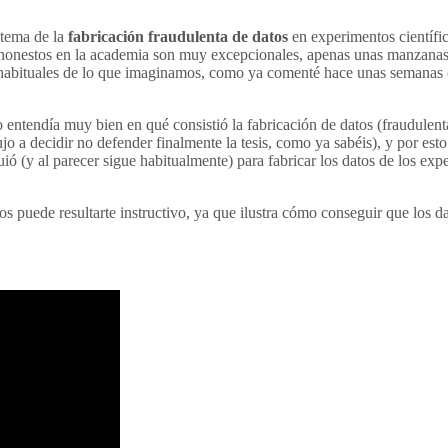
 tema de la
fabricación fraudulenta de datos
en experimentos científi
honestos en la academia son muy excepcionales, apenas unas manzanas 
habituales de lo que imaginamos, como ya comenté hace unas semanas (p
 entendía muy bien en qué consistió la fabricación de datos (fraudulen
 a decidir no defender finalmente la tesis, como ya sabéis), y por est
ió (y al parecer sigue habitualmente) para fabricar los datos de los ex
eos puede resultarte instructivo, ya que ilustra cómo conseguir que los d