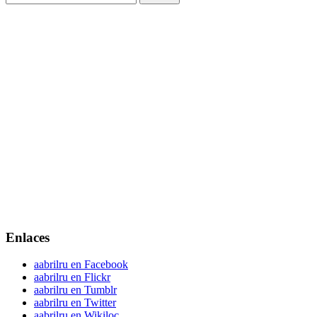
Enlaces
aabrilru en Facebook
aabrilru en Flickr
aabrilru en Tumblr
aabrilru en Twitter
aabrilru en Wikiloc