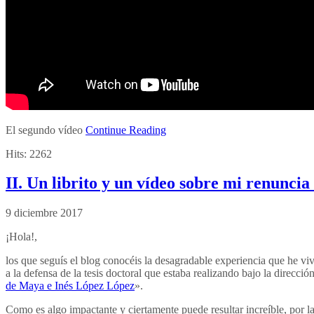
El segundo vídeo
Continue Reading
Hits:
2262
II. Un librito y un vídeo sobre mi renunci
9 diciembre 2017
¡Hola!,
los que seguís el blog conocéis la desagradable experiencia que he viv
a la defensa de la tesis doctoral que estaba realizando bajo la direcció
de Maya e Inés López López
».
Como es algo impactante y ciertamente puede resultar increíble, por 