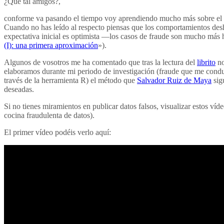
¿Qué tal amigos?,
conforme va pasando el tiempo voy aprendiendo mucho más sobre el
Cuando no has leído al respecto piensas que los comportamientos des
expectativa inicial es optimista —los casos de fraude son mucho más 
(I): una primera aproximación
»).
Algunos de vosotros me ha comentado que tras la lectura del
librito
no
elaboramos durante mi periodo de investigación (fraude que me condujo
través de la herramienta R) el método que
Salvador Ruiz de Maya
sigu
deseadas.
Si no tienes miramientos en publicar datos falsos, visualizar estos víd
cocina fraudulenta de datos).
El primer vídeo podéis verlo aquí: