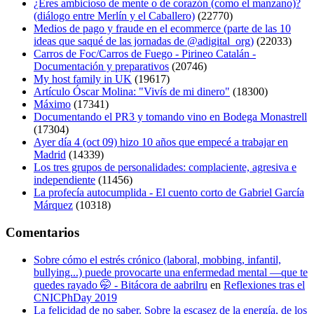
¿Eres ambicioso de mente o de corazón (como el manzano)?
(diálogo entre Merlín y el Caballero)
(22770)
Medios de pago y fraude en el ecommerce (parte de las 10
ideas que saqué de las jornadas de @adigital_org)
(22033)
Carros de Foc/Carros de Fuego - Pirineo Catalán -
Documentación y preparativos
(20746)
My host family in UK
(19617)
Artículo Óscar Molina: "Vivís de mi dinero"
(18300)
Máximo
(17341)
Documentando el PR3 y tomando vino en Bodega Monastrell
(17304)
Ayer día 4 (oct 09) hizo 10 años que empecé a trabajar en
Madrid
(14339)
Los tres grupos de personalidades: complaciente, agresiva e
independiente
(11456)
La profecía autocumplida - El cuento corto de Gabriel García
Márquez
(10318)
Comentarios
Sobre cómo el estrés crónico (laboral, mobbing, infantil,
bullying...) puede provocarte una enfermedad mental —que te
quedes rayado 🤭 - Bitácora de aabrilru
en
Reflexiones tras el
CNICPhDay 2019
La felicidad de no saber. Sobre la escasez de la energía, de los