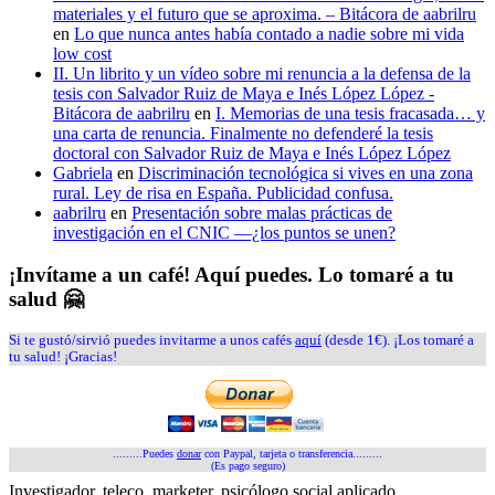
materiales y el futuro que se aproxima. – Bitácora de aabrilru
en
Lo que nunca antes había contado a nadie sobre mi vida
low cost
II. Un librito y un vídeo sobre mi renuncia a la defensa de la
tesis con Salvador Ruiz de Maya e Inés López López -
Bitácora de aabrilru
en
I. Memorias de una tesis fracasada… y
una carta de renuncia. Finalmente no defenderé la tesis
doctoral con Salvador Ruiz de Maya e Inés López López
Gabriela
en
Discriminación tecnológica si vives en una zona
rural. Ley de risa en España. Publicidad confusa.
aabrilru
en
Presentación sobre malas prácticas de
investigación en el CNIC —¿los puntos se unen?
¡Invítame a un café! Aquí puedes. Lo tomaré a tu
salud 🤗
Si te gustó/sirvió puedes invitarme a unos cafés
aquí
(desde 1€). ¡Los tomaré a
tu salud! ¡Gracias!
.........Puedes
donar
con Paypal, tarjeta o transferencia.........
(Es pago seguro)
Investigador, teleco, marketer, psicólogo social aplicado,