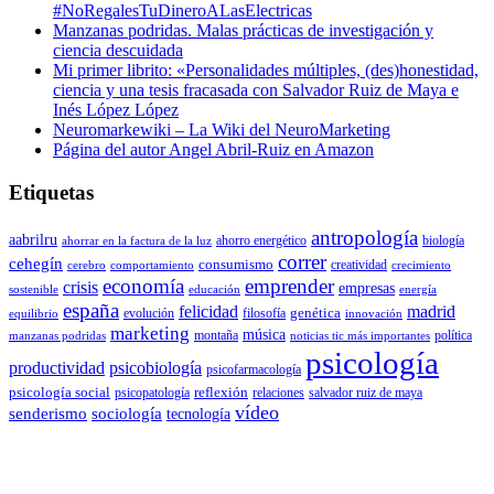
#NoRegalesTuDineroALasElectricas
Manzanas podridas. Malas prácticas de investigación y
ciencia descuidada
Mi primer librito: «Personalidades múltiples, (des)honestidad,
ciencia y una tesis fracasada con Salvador Ruiz de Maya e
Inés López López
Neuromarkewiki – La Wiki del NeuroMarketing
Página del autor Angel Abril-Ruiz en Amazon
Etiquetas
antropología
aabrilru
ahorro energético
biología
ahorrar en la factura de la luz
correr
cehegín
consumismo
creatividad
cerebro
comportamiento
crecimiento
economía
emprender
crisis
empresas
sostenible
educación
energía
españa
felicidad
madrid
genética
evolución
filosofía
equilibrio
innovación
marketing
música
montaña
política
manzanas podridas
noticias tic más importantes
psicología
productividad
psicobiología
psicofarmacología
psicología social
reflexión
psicopatología
relaciones
salvador ruiz de maya
vídeo
senderismo
sociología
tecnología