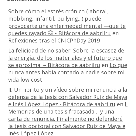
Sobre cómo el estrés crónico (laboral,
mobbing, infantil, bullying...) puede
provocarte una enfermedad mental —que te
quedes rayado 🤭 - Bitácora de aabrilru
en
Reflexiones tras el CNICPhDay 2019
La felicidad de no saber. Sobre la escasez de
la energía, de los materiales y el futuro que
se aproxima. – Bitácora de aabrilru
en
Lo que
nunca antes había contado a nadie sobre mi
vida low cost
II. Un librito y un vídeo sobre mi renuncia a la
defensa de la tesis con Salvador Ruiz de Maya
e Inés López López - Bitácora de aabrilru
en
I.
Memorias de una tesis fracasada… y una
carta de renuncia. Finalmente no defenderé
la tesis doctoral con Salvador Ruiz de Maya e
Inés López López