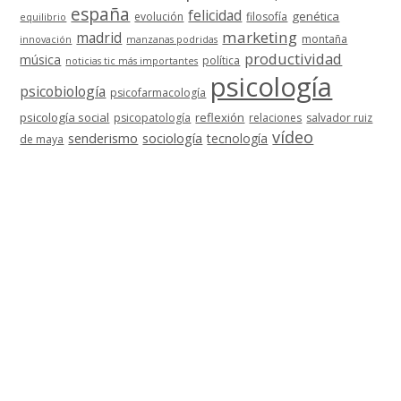
españa
felicidad
genética
evolución
filosofía
equilibrio
marketing
madrid
montaña
innovación
manzanas podridas
productividad
música
política
noticias tic más importantes
psicología
psicobiología
psicofarmacología
psicología social
reflexión
psicopatología
relaciones
salvador ruiz
vídeo
senderismo
sociología
tecnología
de maya