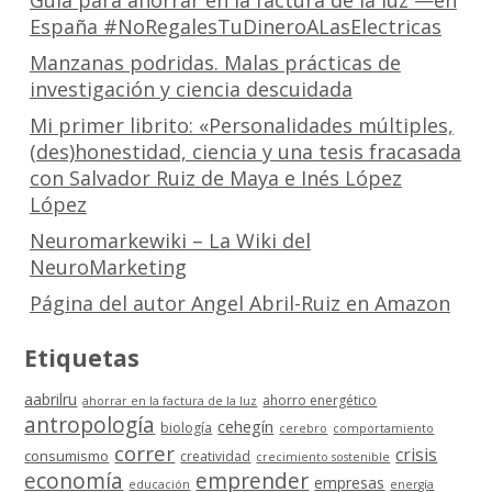
Guía para ahorrar en la factura de la luz —en
España #NoRegalesTuDineroALasElectricas
Manzanas podridas. Malas prácticas de
investigación y ciencia descuidada
Mi primer librito: «Personalidades múltiples,
(des)honestidad, ciencia y una tesis fracasada
con Salvador Ruiz de Maya e Inés López
López
Neuromarkewiki – La Wiki del
NeuroMarketing
Página del autor Angel Abril-Ruiz en Amazon
Etiquetas
aabrilru
ahorro energético
ahorrar en la factura de la luz
antropología
cehegín
biología
cerebro
comportamiento
correr
crisis
consumismo
creatividad
crecimiento sostenible
economía
emprender
empresas
educación
energía