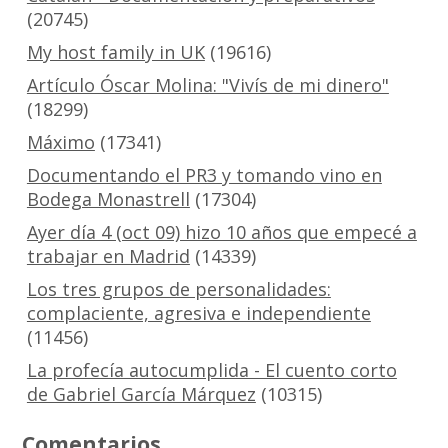
(20745)
My host family in UK
(19616)
Artículo Óscar Molina: "Vivís de mi dinero"
(18299)
Máximo
(17341)
Documentando el PR3 y tomando vino en
Bodega Monastrell
(17304)
Ayer día 4 (oct 09) hizo 10 años que empecé a
trabajar en Madrid
(14339)
Los tres grupos de personalidades:
complaciente, agresiva e independiente
(11456)
La profecía autocumplida - El cuento corto
de Gabriel García Márquez
(10315)
Comentarios