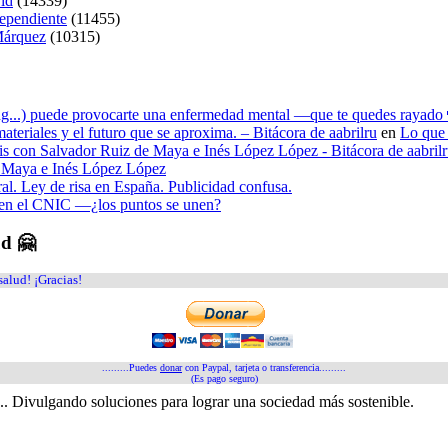
rid
(14339)
dependiente
(11455)
 Márquez
(10315)
ying...) puede provocarte una enfermedad mental —que te quedes rayado 
materiales y el futuro que se aproxima. – Bitácora de aabrilru
en
Lo que 
tesis con Salvador Ruiz de Maya e Inés López López - Bitácora de aabril
de Maya e Inés López López
ral. Ley de risa en España. Publicidad confusa.
n en el CNIC —¿los puntos se unen?
ud 🤗
salud! ¡Gracias!
.........Puedes
donar
con Paypal, tarjeta o transferencia.........
(Es pago seguro)
a... Divulgando soluciones para lograr una sociedad más sostenible.