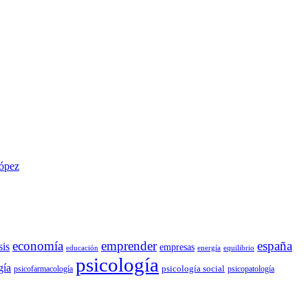
López
economía
emprender
españa
sis
empresas
educación
energía
equilibrio
psicología
gía
psicología social
psicofarmacología
psicopatología