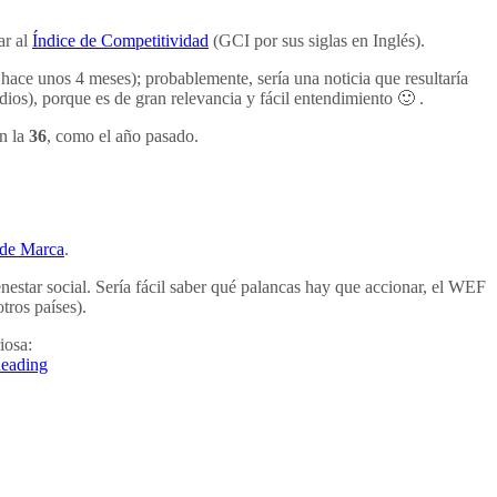
ar al
Índice de Competitividad
(GCI por sus siglas en Inglés).
hace unos 4 meses); probablemente, sería una noticia que resultaría
dios), porque es de gran relevancia y fácil entendimiento 🙂 .
en la
36
, como el año pasado.
de Marca
.
nestar social. Sería fácil saber qué palancas hay que accionar, el WEF
tros países).
iosa:
eading