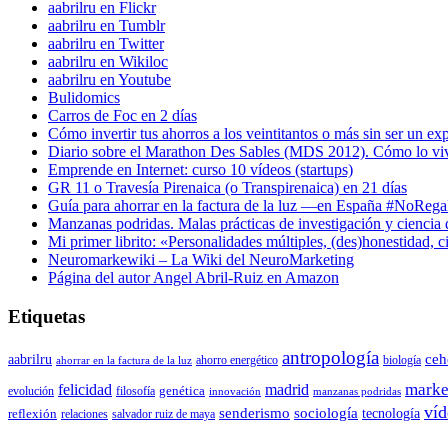
aabrilru en Flickr
aabrilru en Tumblr
aabrilru en Twitter
aabrilru en Wikiloc
aabrilru en Youtube
Bulidomics
Carros de Foc en 2 días
Cómo invertir tus ahorros a los veintitantos o más sin ser un ex
Diario sobre el Marathon Des Sables (MDS 2012). Cómo lo vi
Emprende en Internet: curso 10 vídeos (startups)
GR 11 o Travesía Pirenaica (o Transpirenaica) en 21 días
Guía para ahorrar en la factura de la luz —en España #NoReg
Manzanas podridas. Malas prácticas de investigación y ciencia
Mi primer librito: «Personalidades múltiples, (des)honestidad,
Neuromarkewiki – La Wiki del NeuroMarketing
Página del autor Angel Abril-Ruiz en Amazon
Etiquetas
antropología
aabrilru
ceh
ahorro energético
biología
ahorrar en la factura de la luz
marke
felicidad
madrid
genética
evolución
filosofía
innovación
manzanas podridas
víd
senderismo
sociología
tecnología
reflexión
relaciones
salvador ruiz de maya