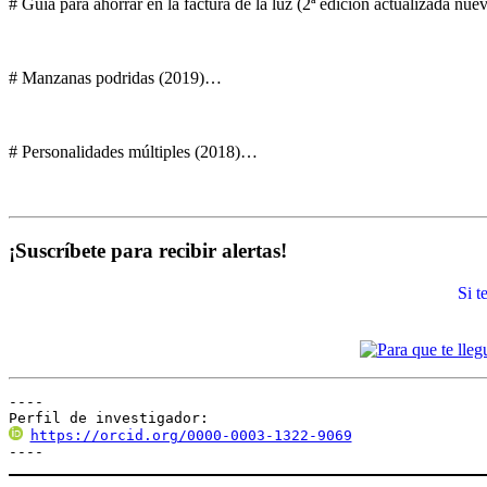
# Guía para ahorrar en la factura de la luz (2ª edición actualizada nu
# Manzanas podridas (2019)…
# Personalidades múltiples (2018)…
¡Suscríbete para recibir alertas!
Si 
----

Perfil de investigador:
https://orcid.org/0000-0003-1322-9069
----