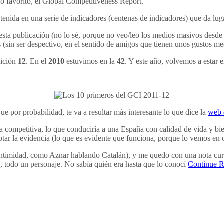
 favorito, el Global Competitiveness Report.
enida en una serie de indicadores (centenas de indicadores) que da lug
sta publicación (no lo sé, porque no veo/leo los medios masivos desde 
s (sin ser despectivo, en el sentido de amigos que tienen unos gustos me
ición
12
. En el
2010
estuvimos en la
42
. Y este año, volvemos a estar 
ue por probabilidad, te va a resultar más interesante lo que dice la
web 
a competitiva, lo que conduciría a una España con calidad de vida y bie
ptar la evidencia (lo que es evidente que funciona, porque lo vemos en o
 intimidad, como Aznar hablando Catalán), y me quedo con una nota cur
n
, todo un personaje. No sabía quién era hasta que lo conocí
Continue R