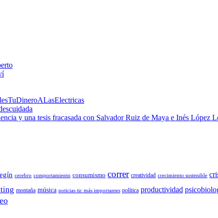
perto
ví
alesTuDineroALasElectricas
 descuidada
 ciencia y una tesis fracasada con Salvador Ruiz de Maya e Inés López 
correr
cri
egín
consumismo
creatividad
cerebro
comportamiento
crecimiento sostenible
ting
productividad
psicobiolo
música
montaña
política
noticias tic más importantes
eo