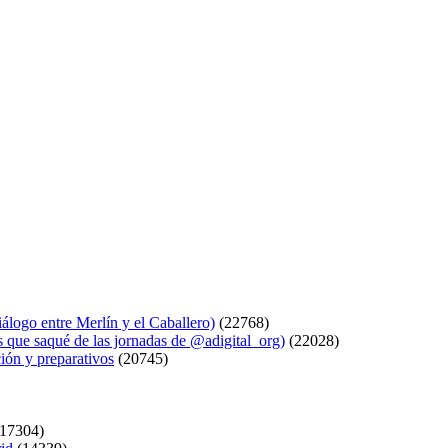
logo entre Merlín y el Caballero)
(22768)
s que saqué de las jornadas de @adigital_org)
(22028)
ión y preparativos
(20745)
17304)