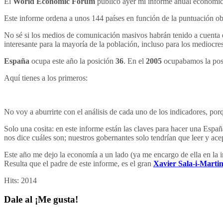
El
World Economic Forum
publicó ayer mi informe anual económico
Este informe ordena a unos 144 países en función de la puntuación obt
No sé si los medios de comunicación masivos habrán tenido a cuenta e
interesante para la mayoría de la población, incluso para los mediocre
España
ocupa este año la posición
36
. En el
2005
ocupabamos la pos
Aquí tienes a los primeros:
No voy a aburrirte con el análisis de cada uno de los indicadores, porq
Solo una cosita: en este informe están las claves para hacer una Españ
nos dice cuáles son; nuestros gobernantes solo tendrían que leer y ace
Este año me dejo la economía a un lado (ya me encargo de ella en la
Resulta que el padre de este informe, es el gran
Xavier Sala-i-Marti
Hits:
2014
Dale al ¡Me gusta!