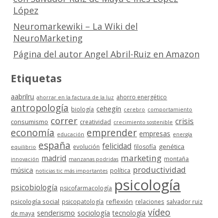
López
Neuromarkewiki – La Wiki del
NeuroMarketing
Página del autor Angel Abril-Ruiz en Amazon
Etiquetas
aabrilru
ahorro energético
ahorrar en la factura de la luz
antropología
cehegín
biología
cerebro
comportamiento
correr
crisis
consumismo
creatividad
crecimiento sostenible
economía
emprender
empresas
educación
energía
españa
felicidad
genética
evolución
filosofía
equilibrio
marketing
madrid
montaña
innovación
manzanas podridas
productividad
música
política
noticias tic más importantes
psicología
psicobiología
psicofarmacología
psicología social
reflexión
psicopatología
relaciones
salvador ruiz
vídeo
senderismo
sociología
tecnología
de maya