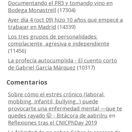
Documentando el PR3 y tomando vino en
Bodega Monastrell
(17304)
Ayer día 4 (oct 09) hizo 10 años que empecé a
trabajar en Madrid
(14339)
Los tres grupos de personalidades:
complaciente, agresiva e independiente
(11456)
La profecía autocumplida - El cuento corto
de Gabriel García Márquez
(10317)
Comentarios
Sobre cómo el estrés crónico (laboral,
mobbing, infantil, bullying...) puede
provocarte una enfermedad mental —que te
quedes rayado 🤭 - Bitácora de aabrilru
en
Reflexiones tras el CNICPhDay 2019