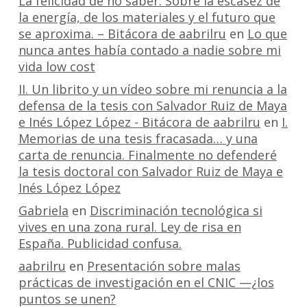
La felicidad de no saber. Sobre la escasez de
la energía, de los materiales y el futuro que
se aproxima. – Bitácora de aabrilru
en
Lo que
nunca antes había contado a nadie sobre mi
vida low cost
II. Un librito y un vídeo sobre mi renuncia a la
defensa de la tesis con Salvador Ruiz de Maya
e Inés López López - Bitácora de aabrilru
en
I.
Memorias de una tesis fracasada… y una
carta de renuncia. Finalmente no defenderé
la tesis doctoral con Salvador Ruiz de Maya e
Inés López López
Gabriela
en
Discriminación tecnológica si
vives en una zona rural. Ley de risa en
España. Publicidad confusa.
aabrilru
en
Presentación sobre malas
prácticas de investigación en el CNIC —¿los
puntos se unen?