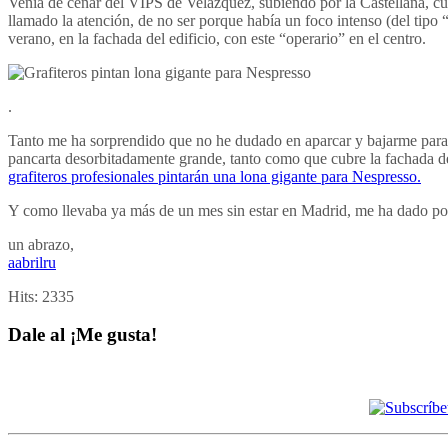
Venía de cenar del VIPS de Velazquez, subiendo por la Castellana, cu
llamado la atención, de no ser porque había un foco intenso (del tipo 
verano, en la fachada del edificio, con este “operario” en el centro.
.
Tanto me ha sorprendido que no he dudado en aparcar y bajarme para v
pancarta desorbitadamente grande, tanto como que cubre la fachada del
grafiteros profesionales pintarán una lona gigante para Nespresso.
Y como llevaba ya más de un mes sin estar en Madrid, me ha dado por 
un abrazo,
aabrilru
Hits:
2335
Dale al ¡Me gusta!