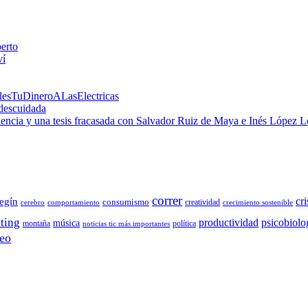
perto
ví
alesTuDineroALasElectricas
 descuidada
 ciencia y una tesis fracasada con Salvador Ruiz de Maya e Inés López 
correr
cri
egín
consumismo
creatividad
cerebro
comportamiento
crecimiento sostenible
ting
productividad
psicobiolo
música
montaña
política
noticias tic más importantes
eo