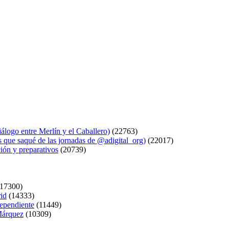
logo entre Merlín y el Caballero)
(22763)
s que saqué de las jornadas de @adigital_org)
(22017)
ión y preparativos
(20739)
17300)
rid
(14333)
dependiente
(11449)
 Márquez
(10309)