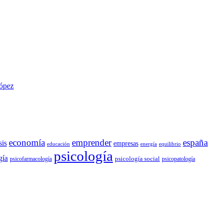
López
economía
emprender
españa
sis
empresas
educación
energía
equilibrio
psicología
gía
psicología social
psicofarmacología
psicopatología