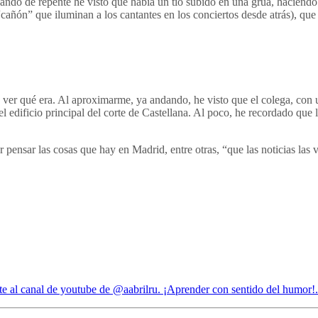
ando de repente he visto que había un tio subido en una grúa, haciendo
“cañón” que iluminan a los cantantes en los conciertos desde atrás), que
er qué era. Al aproximarme, ya andando, he visto que el colega, con un
 edificio principal del corte de Castellana. Al poco, he recordado que 
pensar las cosas que hay en Madrid, entre otras, “que las noticias las