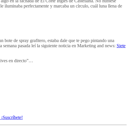
 algo en la fachada de El Corte Inglés de Castellana. No hubiese
 le iluminaba perfectamente y marcaba un círculo, cuál luna llena de
 bote de spray grafitero, estaba dale que te pego pintando una
la semana pasada leí la siguiente noticia en Marketing and news:
Siete
 vives en directo”…