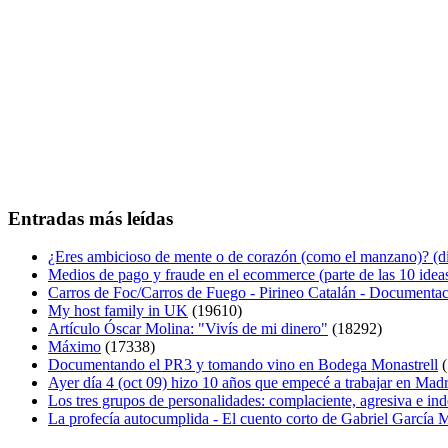
Entradas más leídas
¿Eres ambicioso de mente o de corazón (como el manzano)? (diá
Medios de pago y fraude en el ecommerce (parte de las 10 idea
Carros de Foc/Carros de Fuego - Pirineo Catalán - Documentac
My host family in UK
(19610)
Artículo Óscar Molina: "Vivís de mi dinero"
(18292)
Máximo
(17338)
Documentando el PR3 y tomando vino en Bodega Monastrell
(
Ayer día 4 (oct 09) hizo 10 años que empecé a trabajar en Mad
Los tres grupos de personalidades: complaciente, agresiva e in
La profecía autocumplida - El cuento corto de Gabriel García