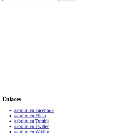
Enlaces
aabrilru en Facebook
aabrilru en Flickr
aabrilru en Tumblr
aabrilru en Twitter
aabrilru en Wikiloc