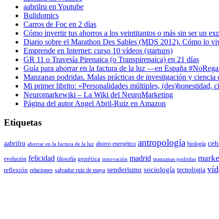
aabrilru en Youtube
Bulidomics
Carros de Foc en 2 días
Cómo invertir tus ahorros a los veintitantos o más sin ser un ex
Diario sobre el Marathon Des Sables (MDS 2012). Cómo lo vi
Emprende en Internet: curso 10 vídeos (startups)
GR 11 o Travesía Pirenaica (o Transpirenaica) en 21 días
Guía para ahorrar en la factura de la luz —en España #NoReg
Manzanas podridas. Malas prácticas de investigación y ciencia
Mi primer librito: «Personalidades múltiples, (des)honestidad,
Neuromarkewiki – La Wiki del NeuroMarketing
Página del autor Angel Abril-Ruiz en Amazon
Etiquetas
antropología
aabrilru
ceh
ahorro energético
biología
ahorrar en la factura de la luz
marke
felicidad
madrid
genética
evolución
filosofía
innovación
manzanas podridas
víd
senderismo
sociología
tecnología
reflexión
relaciones
salvador ruiz de maya