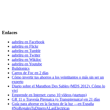
Enlaces
aabrilru en Facebook
aabrilru en Flickr
aabrilru en Tumblr
aabrilru en Twitter
aabrilru en Wikiloc
aabrilru en Youtube
Bulidomics
Carros de Foc en 2 días
Cómo invertir tus ahorros a los veintitantos o más sin ser un
experto
Diario sobre el Marathon Des Sables (MDS 2012). Cómo lo
viví
Emprende en Internet: curso 10 vídeos (startups)
GR 11 o Travesía Pirenaica (o Transpirenaica) en 21 días
Guía para ahorrar en la factura de la luz —en España
#NoRegalesTuDineroALasElectricas