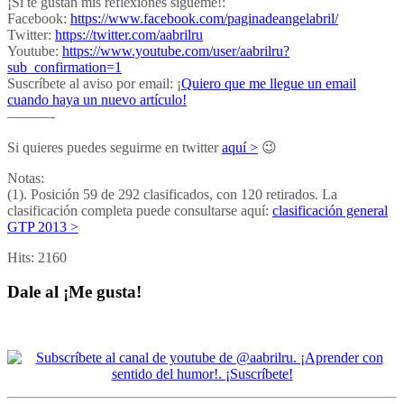
¡Si te gustan mis reflexiones sígueme!:
Facebook:
https://www.facebook.com/paginadeangelabril/
Twitter:
https://twitter.com/aabrilru
Youtube:
https://www.youtube.com/user/aabrilru?
sub_confirmation=1
Suscríbete al aviso por email: ¡
Quiero que me llegue un email
cuando haya un nuevo artículo!
———-
Si quieres puedes seguirme en twitter
aquí >
😉
Notas:
(1). Posición 59 de 292 clasificados, con 120 retirados. La
clasificación completa puede consultarse aquí:
clasificación general
GTP 2013 >
Hits:
2160
Dale al ¡Me gusta!