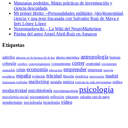
Manzanas podridas. Malas prácticas de investigación y
ciencia descuidada
Mi primer librito: «Personalidades múltiples, (des)honestidad,
ciencia y una tesis fracasada con Salvador Ruiz de Maya e
Inés López López
Neuromarkewiki – La Wiki del NeuroMarketing
Página del autor Angel Abril-Ruiz en Amazon
Etiquetas
antropología
aabrilru
ahorro energético
biología
ahorrar en la factura de la luz
correr
cehegín
consumismo
creatividad
cerebro
comportamiento
crecimiento
economía
emprender
crisis
empresas
sostenible
educación
energía
españa
felicidad
madrid
genética
evolución
filosofía
equilibrio
innovación
marketing
música
montaña
política
manzanas podridas
noticias tic más importantes
psicología
productividad
psicobiología
psicofarmacología
psicología social
reflexión
psicopatología
relaciones
salvador ruiz de maya
vídeo
senderismo
sociología
tecnología