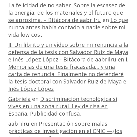
La felicidad de no saber. Sobre la escasez de
la energía, de los materiales y el futuro que
se aproxima. – Bitácora de aabrilru
en
Lo que
nunca antes había contado a nadie sobre mi
vida low cost
II. Un librito y un vídeo sobre mi renuncia a la
defensa de la tesis con Salvador Ruiz de Maya
e Inés López López - Bitácora de aabrilru
en
I.
Memorias de una tesis fracasada… y una
carta de renuncia. Finalmente no defenderé
la tesis doctoral con Salvador Ruiz de Maya e
Inés López López
Gabriela
en
Discriminación tecnológica si
vives en una zona rural. Ley de risa en
España. Publicidad confusa.
aabrilru
en
Presentación sobre malas
prácticas de investigación en el CNIC —¿los