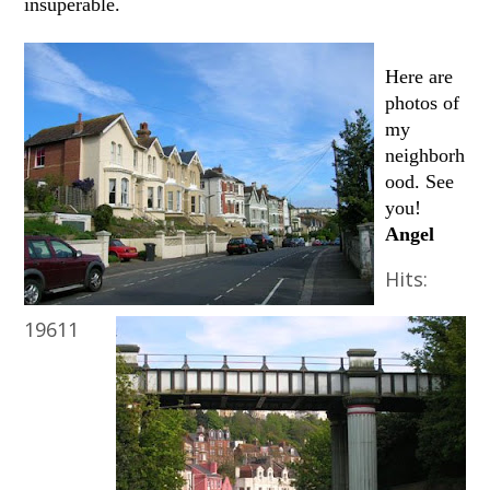
insuperable.
Here are
photos of
my
neighborh
ood. See
you!
Angel
Hits:
19611