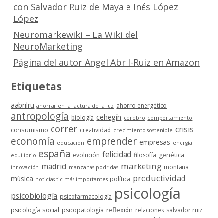
con Salvador Ruiz de Maya e Inés López
López
Neuromarkewiki – La Wiki del
NeuroMarketing
Página del autor Angel Abril-Ruiz en Amazon
Etiquetas
aabrilru
ahorro energético
ahorrar en la factura de la luz
antropología
cehegín
biología
cerebro
comportamiento
correr
crisis
consumismo
creatividad
crecimiento sostenible
economía
emprender
empresas
educación
energía
españa
felicidad
genética
evolución
filosofía
equilibrio
marketing
madrid
montaña
innovación
manzanas podridas
productividad
música
política
noticias tic más importantes
psicología
psicobiología
psicofarmacología
psicología social
reflexión
psicopatología
relaciones
salvador ruiz