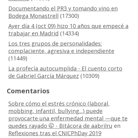
Documentando el PR3 y tomando vino en
Bodega Monastrell
(17300)
Ayer día 4 (oct 09) hizo 10 años que empecé a
trabajar en Madrid
(14334)
Los tres grupos de personalidades:
complaciente, agresiva e independiente
(11449)
La profecía autocumplida - El cuento corto
de Gabriel García Márquez
(10309)
Comentarios
Sobre cómo el estrés crónico (laboral,
mobbing, infantil, bullying...) puede
provocarte una enfermedad mental —que te
quedes rayado 🤭 - Bitácora de aabrilru
en
Reflexiones tras el CNICPhDay 2019