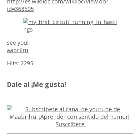
http://es.wikiloc.com/wikiloc/view.do?
id=368505
see you!,
aabrilru
Hits:
2295
Dale al ¡Me gusta!