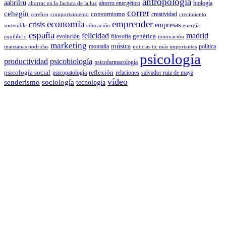
antropología
aabrilru
ahorro energético
biología
ahorrar en la factura de la luz
correr
cehegín
consumismo
creatividad
cerebro
comportamiento
crecimiento
economía
emprender
crisis
empresas
sostenible
educación
energía
españa
felicidad
madrid
genética
evolución
filosofía
equilibrio
innovación
marketing
música
montaña
política
manzanas podridas
noticias tic más importantes
psicología
productividad
psicobiología
psicofarmacología
psicología social
reflexión
psicopatología
relaciones
salvador ruiz de maya
vídeo
senderismo
sociología
tecnología