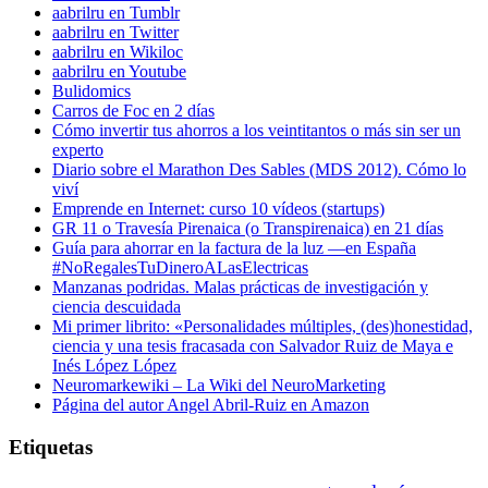
aabrilru en Tumblr
aabrilru en Twitter
aabrilru en Wikiloc
aabrilru en Youtube
Bulidomics
Carros de Foc en 2 días
Cómo invertir tus ahorros a los veintitantos o más sin ser un
experto
Diario sobre el Marathon Des Sables (MDS 2012). Cómo lo
viví
Emprende en Internet: curso 10 vídeos (startups)
GR 11 o Travesía Pirenaica (o Transpirenaica) en 21 días
Guía para ahorrar en la factura de la luz —en España
#NoRegalesTuDineroALasElectricas
Manzanas podridas. Malas prácticas de investigación y
ciencia descuidada
Mi primer librito: «Personalidades múltiples, (des)honestidad,
ciencia y una tesis fracasada con Salvador Ruiz de Maya e
Inés López López
Neuromarkewiki – La Wiki del NeuroMarketing
Página del autor Angel Abril-Ruiz en Amazon
Etiquetas