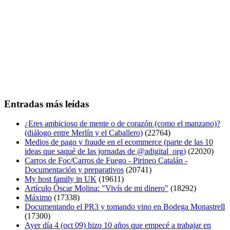
Entradas más leídas
¿Eres ambicioso de mente o de corazón (como el manzano)?
(diálogo entre Merlín y el Caballero)
(22764)
Medios de pago y fraude en el ecommerce (parte de las 10
ideas que saqué de las jornadas de @adigital_org)
(22020)
Carros de Foc/Carros de Fuego - Pirineo Catalán -
Documentación y preparativos
(20741)
My host family in UK
(19611)
Artículo Óscar Molina: "Vivís de mi dinero"
(18292)
Máximo
(17338)
Documentando el PR3 y tomando vino en Bodega Monastrell
(17300)
Ayer día 4 (oct 09) hizo 10 años que empecé a trabajar en