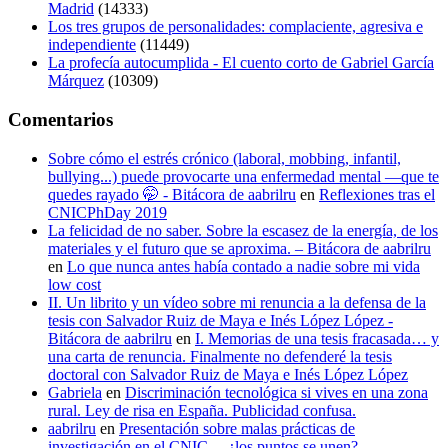
Madrid
(14333)
Los tres grupos de personalidades: complaciente, agresiva e
independiente
(11449)
La profecía autocumplida - El cuento corto de Gabriel García
Márquez
(10309)
Comentarios
Sobre cómo el estrés crónico (laboral, mobbing, infantil,
bullying...) puede provocarte una enfermedad mental —que te
quedes rayado 🤭 - Bitácora de aabrilru
en
Reflexiones tras el
CNICPhDay 2019
La felicidad de no saber. Sobre la escasez de la energía, de los
materiales y el futuro que se aproxima. – Bitácora de aabrilru
en
Lo que nunca antes había contado a nadie sobre mi vida
low cost
II. Un librito y un vídeo sobre mi renuncia a la defensa de la
tesis con Salvador Ruiz de Maya e Inés López López -
Bitácora de aabrilru
en
I. Memorias de una tesis fracasada… y
una carta de renuncia. Finalmente no defenderé la tesis
doctoral con Salvador Ruiz de Maya e Inés López López
Gabriela
en
Discriminación tecnológica si vives en una zona
rural. Ley de risa en España. Publicidad confusa.
aabrilru
en
Presentación sobre malas prácticas de
investigación en el CNIC —¿los puntos se unen?