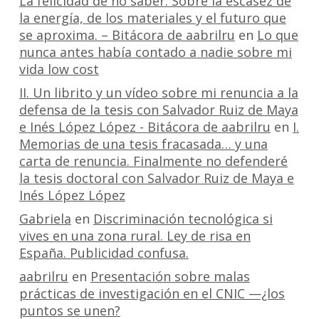
La felicidad de no saber. Sobre la escasez de
la energía, de los materiales y el futuro que
se aproxima. – Bitácora de aabrilru
en
Lo que
nunca antes había contado a nadie sobre mi
vida low cost
II. Un librito y un vídeo sobre mi renuncia a la
defensa de la tesis con Salvador Ruiz de Maya
e Inés López López - Bitácora de aabrilru
en
I.
Memorias de una tesis fracasada… y una
carta de renuncia. Finalmente no defenderé
la tesis doctoral con Salvador Ruiz de Maya e
Inés López López
Gabriela
en
Discriminación tecnológica si
vives en una zona rural. Ley de risa en
España. Publicidad confusa.
aabrilru
en
Presentación sobre malas
prácticas de investigación en el CNIC —¿los
puntos se unen?