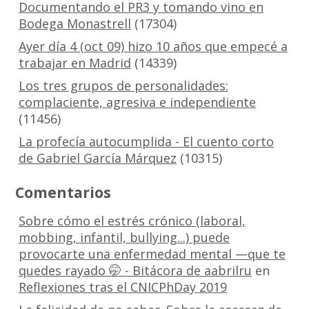
Documentando el PR3 y tomando vino en
Bodega Monastrell
(17304)
Ayer día 4 (oct 09) hizo 10 años que empecé a
trabajar en Madrid
(14339)
Los tres grupos de personalidades:
complaciente, agresiva e independiente
(11456)
La profecía autocumplida - El cuento corto
de Gabriel García Márquez
(10315)
Comentarios
Sobre cómo el estrés crónico (laboral,
mobbing, infantil, bullying...) puede
provocarte una enfermedad mental —que te
quedes rayado 🤭 - Bitácora de aabrilru
en
Reflexiones tras el CNICPhDay 2019