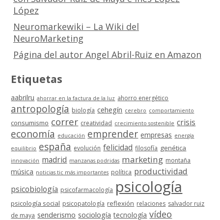
López
Neuromarkewiki – La Wiki del
NeuroMarketing
Página del autor Angel Abril-Ruiz en Amazon
Etiquetas
aabrilru
ahorro energético
ahorrar en la factura de la luz
antropología
cehegín
biología
cerebro
comportamiento
correr
crisis
consumismo
creatividad
crecimiento sostenible
economía
emprender
empresas
educación
energía
españa
felicidad
genética
evolución
filosofía
equilibrio
marketing
madrid
montaña
innovación
manzanas podridas
productividad
música
política
noticias tic más importantes
psicología
psicobiología
psicofarmacología
psicología social
reflexión
psicopatología
relaciones
salvador ruiz
vídeo
senderismo
sociología
tecnología
de maya