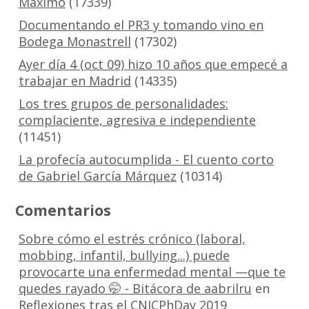
Máximo
(17339)
Documentando el PR3 y tomando vino en
Bodega Monastrell
(17302)
Ayer día 4 (oct 09) hizo 10 años que empecé a
trabajar en Madrid
(14335)
Los tres grupos de personalidades:
complaciente, agresiva e independiente
(11451)
La profecía autocumplida - El cuento corto
de Gabriel García Márquez
(10314)
Comentarios
Sobre cómo el estrés crónico (laboral,
mobbing, infantil, bullying...) puede
provocarte una enfermedad mental —que te
quedes rayado 🤭 - Bitácora de aabrilru
en
Reflexiones tras el CNICPhDay 2019