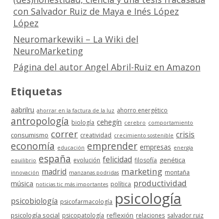
con Salvador Ruiz de Maya e Inés López
López
Neuromarkewiki – La Wiki del
NeuroMarketing
Página del autor Angel Abril-Ruiz en Amazon
Etiquetas
aabrilru
ahorro energético
ahorrar en la factura de la luz
antropología
cehegín
biología
cerebro
comportamiento
correr
crisis
consumismo
creatividad
crecimiento sostenible
economía
emprender
empresas
educación
energía
españa
felicidad
genética
evolución
filosofía
equilibrio
marketing
madrid
montaña
innovación
manzanas podridas
productividad
música
política
noticias tic más importantes
psicología
psicobiología
psicofarmacología
psicología social
reflexión
psicopatología
relaciones
salvador ruiz