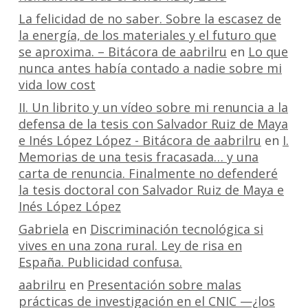
La felicidad de no saber. Sobre la escasez de
la energía, de los materiales y el futuro que
se aproxima. – Bitácora de aabrilru
en
Lo que
nunca antes había contado a nadie sobre mi
vida low cost
II. Un librito y un vídeo sobre mi renuncia a la
defensa de la tesis con Salvador Ruiz de Maya
e Inés López López - Bitácora de aabrilru
en
I.
Memorias de una tesis fracasada… y una
carta de renuncia. Finalmente no defenderé
la tesis doctoral con Salvador Ruiz de Maya e
Inés López López
Gabriela
en
Discriminación tecnológica si
vives en una zona rural. Ley de risa en
España. Publicidad confusa.
aabrilru
en
Presentación sobre malas
prácticas de investigación en el CNIC —¿los