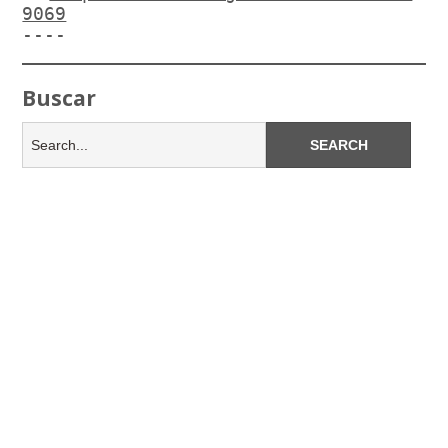
9069
----
Buscar