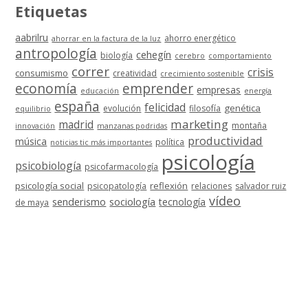
Etiquetas
aabrilru
ahorro energético
ahorrar en la factura de la luz
antropología
cehegín
biología
cerebro
comportamiento
correr
crisis
consumismo
creatividad
crecimiento sostenible
economía
emprender
empresas
educación
energía
españa
felicidad
genética
evolución
filosofía
equilibrio
marketing
madrid
montaña
innovación
manzanas podridas
productividad
música
política
noticias tic más importantes
psicología
psicobiología
psicofarmacología
psicología social
reflexión
psicopatología
relaciones
salvador ruiz
vídeo
senderismo
sociología
tecnología
de maya