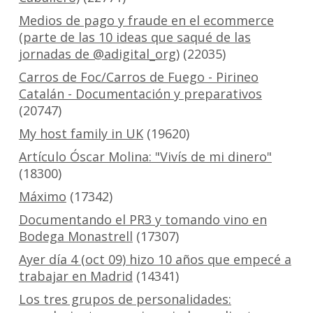
Medios de pago y fraude en el ecommerce
(parte de las 10 ideas que saqué de las
jornadas de @adigital_org)
(22035)
Carros de Foc/Carros de Fuego - Pirineo
Catalán - Documentación y preparativos
(20747)
My host family in UK
(19620)
Artículo Óscar Molina: "Vivís de mi dinero"
(18300)
Máximo
(17342)
Documentando el PR3 y tomando vino en
Bodega Monastrell
(17307)
Ayer día 4 (oct 09) hizo 10 años que empecé a
trabajar en Madrid
(14341)
Los tres grupos de personalidades: