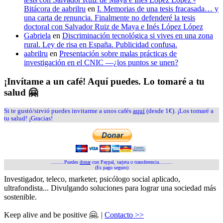
Bitácora de aabrilru
en
I. Memorias de una tesis fracasada… y
una carta de renuncia. Finalmente no defenderé la tesis
doctoral con Salvador Ruiz de Maya e Inés López López
Gabriela
en
Discriminación tecnológica si vives en una zona
rural. Ley de risa en España. Publicidad confusa.
aabrilru
en
Presentación sobre malas prácticas de
investigación en el CNIC —¿los puntos se unen?
¡Invítame a un café! Aquí puedes. Lo tomaré a tu
salud 🤗
Si te gustó/sirvió puedes invitarme a unos cafés
aquí
(desde 1€). ¡Los tomaré a
tu salud! ¡Gracias!
.........Puedes
donar
con Paypal, tarjeta o transferencia.........
(Es pago seguro)
Investigador, teleco, marketer, psicólogo social aplicado,
ultrafondista... Divulgando soluciones para lograr una sociedad más
sostenible.
Keep alive and be positive 🤗. |
Contacto >>