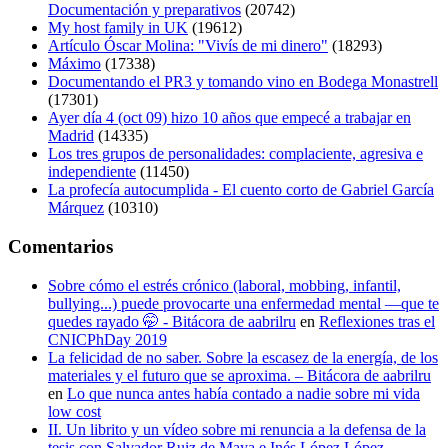
Documentación y preparativos
(20742)
My host family in UK
(19612)
Artículo Óscar Molina: "Vivís de mi dinero"
(18293)
Máximo
(17338)
Documentando el PR3 y tomando vino en Bodega Monastrell
(17301)
Ayer día 4 (oct 09) hizo 10 años que empecé a trabajar en
Madrid
(14335)
Los tres grupos de personalidades: complaciente, agresiva e
independiente
(11450)
La profecía autocumplida - El cuento corto de Gabriel García
Márquez
(10310)
Comentarios
Sobre cómo el estrés crónico (laboral, mobbing, infantil,
bullying...) puede provocarte una enfermedad mental —que te
quedes rayado 🤭 - Bitácora de aabrilru
en
Reflexiones tras el
CNICPhDay 2019
La felicidad de no saber. Sobre la escasez de la energía, de los
materiales y el futuro que se aproxima. – Bitácora de aabrilru
en
Lo que nunca antes había contado a nadie sobre mi vida
low cost
II. Un librito y un vídeo sobre mi renuncia a la defensa de la
tesis con Salvador Ruiz de Maya e Inés López López -