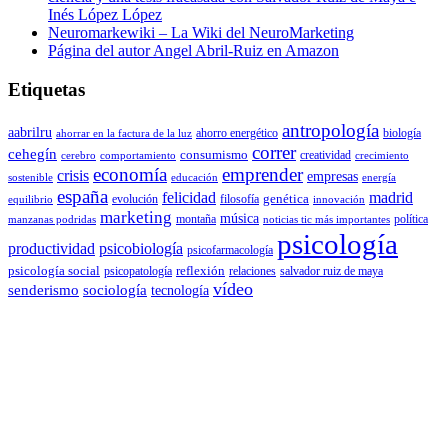
Inés López López
Neuromarkewiki – La Wiki del NeuroMarketing
Página del autor Angel Abril-Ruiz en Amazon
Etiquetas
antropología
aabrilru
ahorro energético
biología
ahorrar en la factura de la luz
correr
cehegín
consumismo
creatividad
cerebro
comportamiento
crecimiento
economía
emprender
crisis
empresas
sostenible
educación
energía
españa
felicidad
madrid
genética
evolución
filosofía
equilibrio
innovación
marketing
música
montaña
política
manzanas podridas
noticias tic más importantes
psicología
productividad
psicobiología
psicofarmacología
psicología social
reflexión
psicopatología
relaciones
salvador ruiz de maya
vídeo
senderismo
sociología
tecnología