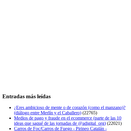
Entradas más leídas
¿Eres ambicioso de mente o de corazón (como el manzano)?
(diálogo entre Merlín y el Caballero)
(22765)
Medios de pago y fraude en el ecommerce (parte de las 10
ideas que saqué de las jornadas de @adigital_org)
(22021)
Carros de Foc/Carros de Fuego - Pirineo Catalán -