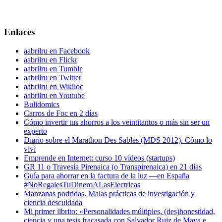
Enlaces
aabrilru en Facebook
aabrilru en Flickr
aabrilru en Tumblr
aabrilru en Twitter
aabrilru en Wikiloc
aabrilru en Youtube
Bulidomics
Carros de Foc en 2 días
Cómo invertir tus ahorros a los veintitantos o más sin ser un
experto
Diario sobre el Marathon Des Sables (MDS 2012). Cómo lo
viví
Emprende en Internet: curso 10 vídeos (startups)
GR 11 o Travesía Pirenaica (o Transpirenaica) en 21 días
Guía para ahorrar en la factura de la luz —en España
#NoRegalesTuDineroALasElectricas
Manzanas podridas. Malas prácticas de investigación y
ciencia descuidada
Mi primer librito: «Personalidades múltiples, (des)honestidad,
ciencia y una tesis fracasada con Salvador Ruiz de Maya e