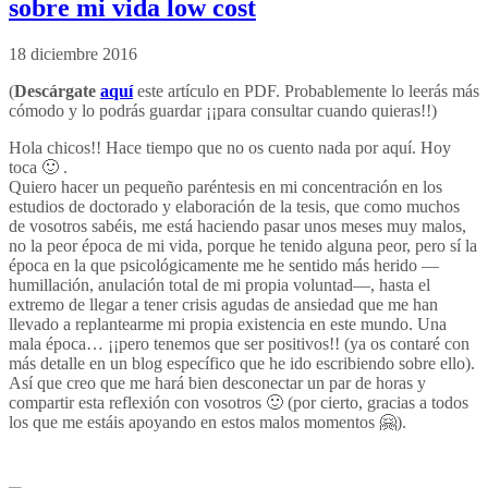
sobre mi vida low cost
18 diciembre 2016
(
Descárgate
aquí
este artículo en PDF. Probablemente lo leerás más
cómodo y lo podrás guardar ¡¡para consultar cuando quieras!!)
Hola chicos!! Hace tiempo que no os cuento nada por aquí. Hoy
toca 🙂 .
Quiero hacer un pequeño paréntesis en mi concentración en los
estudios de doctorado y elaboración de la tesis, que como muchos
de vosotros sabéis, me está haciendo pasar unos meses muy malos,
no la peor época de mi vida, porque he tenido alguna peor, pero sí la
época en la que psicológicamente me he sentido más herido —
humillación, anulación total de mi propia voluntad—, hasta el
extremo de llegar a tener crisis agudas de ansiedad que me han
llevado a replantearme mi propia existencia en este mundo. Una
mala época… ¡¡pero tenemos que ser positivos!! (ya os contaré con
más detalle en un blog específico que he ido escribiendo sobre ello).
Así que creo que me hará bien desconectar un par de horas y
compartir esta reflexión con vosotros 🙂 (por cierto, gracias a todos
los que me estáis apoyando en estos malos momentos 🤗).