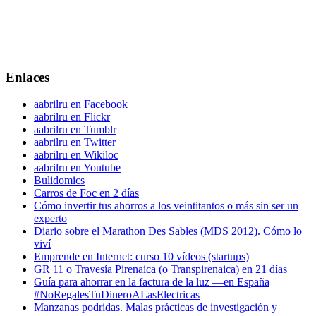
Enlaces
aabrilru en Facebook
aabrilru en Flickr
aabrilru en Tumblr
aabrilru en Twitter
aabrilru en Wikiloc
aabrilru en Youtube
Bulidomics
Carros de Foc en 2 días
Cómo invertir tus ahorros a los veintitantos o más sin ser un
experto
Diario sobre el Marathon Des Sables (MDS 2012). Cómo lo
viví
Emprende en Internet: curso 10 vídeos (startups)
GR 11 o Travesía Pirenaica (o Transpirenaica) en 21 días
Guía para ahorrar en la factura de la luz —en España
#NoRegalesTuDineroALasElectricas
Manzanas podridas. Malas prácticas de investigación y