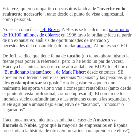
Esta vez, quiero compartir con vosotros la idea de “
invertir en lo
realmente necesario
“, tanto desde el punto de vista empresarial,
como personal.
No sé si conocéis a
Jeff Bezos
. A Bezos se le calcula un
patrimonio
de 19.100 millones de dólares
; en 1996 tuvo la brillante idea (a partir
de un exhaustivo análisis de oportunidades de mercado y
necesidades del consumidor) de fundar
amazon
. Ahora es su CEO.
De Jeff, se dice que tiene fama de
tacaño
(no tengo ahora mismo la
fuente para poner la referencia, pero lo he leido un par de veces).
Hace ya bastantes años (creo que aún andaba en BUP), leí el libro
“El millonario instantáneo”, de Mark Fisher
; desde entonces, SÉ
apreciar la diferencia entre las personas “tacañas” y las personas que
“
les gusta optimizar su gasto
” o solo gastar en aquello que
realmente les aporta valor o van a conseguir rentabilizar (tanto desde
el punto de vista profesional, como empresarial). El común de los
mortales suele confundir tanto a las primeras como a las segundas, y
suele agrupar a ambas bajo el adjetivo de “tacaños”, “roñosos” o
“agarrados”.
Hace unos meses, mientras estudiaba el caso de
Amazon vs
Barnels & Noble
, (¿por qué la mayoría de empresarios en España
no estudian la historia de otros empresarios para aprender de ellos?),