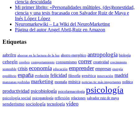
ciencia descuidada
Mi primer librito: «Personalidades múltiples, (des)honestidad,
ciencia y una tesis fracasada con Salvador Ruiz de Maya e
Inés López López
Neuromarkewiki – La Wiki del NeuroMarketing
Página del autor Angel Abril-Ruiz en Amazon
Etiquetas
antropología
aabrilru
ahorro energético
biología
ahorrar en la factura de la luz
correr
cehegín
consumismo
creatividad
cerebro
comportamiento
crecimiento
economía
emprender
crisis
empresas
sostenible
educación
energía
españa
felicidad
madrid
genética
evolución
filosofía
equilibrio
innovación
marketing
música
montaña
política
manzanas podridas
noticias tic más importantes
psicología
productividad
psicobiología
psicofarmacología
psicología social
reflexión
psicopatología
relaciones
salvador ruiz de maya
vídeo
senderismo
sociología
tecnología