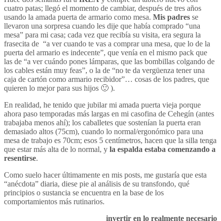
cuatro patas; llegó el momento de cambiar, después de tres años
usando la amada puerta de armario como mesa.
Mis padres
se
llevaron una sorpresa cuando les dije que había comprado “una
mesa” para mi casa; cada vez que recibía su visita, era segura la
frasecita de “a ver cuando te vas a comprar una mesa, que lo de la
puerta del armario es indecente”, que venía en el mismo pack que
las de “a ver cuándo pones lámparas, que las bombillas colgando de
los cables están muy feas”, o la de “no te da vergüenza tener una
caja de cartón como armario recibidor”… cosas de los padres, que
quieren lo mejor para sus hijos 🙂 ).
En realidad, he tenido que jubilar mi amada puerta vieja porque
ahora paso temporadas más largas en mi casofina de Cehegín (antes
trabajaba menos ahí); los caballetes que sostenían la puerta eran
demasiado altos (75cm), cuando lo normal/ergonómico para una
mesa de trabajo es 70cm; esos 5 centímetros, hacen que la silla tenga
que estar más alta de lo normal, y
la espalda estaba comenzando a
resentirse
.
Como suelo hacer últimamente en mis posts, me gustaría que esta
“anécdota” diaria, diese pie al análisis de su transfondo, qué
principios o sustancia se encuentra en la base de los
comportamientos más rutinarios.
invertir en lo realmente necesario