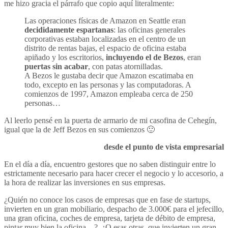
me hizo gracia el párrafo que copio aquí literalmente:
Las operaciones físicas de Amazon en Seattle eran
decididamente espartanas
: las oficinas generales
corporativas estaban localizadas en el centro de un
distrito de rentas bajas, el espacio de oficina estaba
apiñado y los escritorios,
incluyendo el de Bezos
, eran
puertas sin acabar
, con patas atornilladas.
A Bezos le gustaba decir que Amazon escatimaba en
todo, excepto en las personas y las computadoras. A
comienzos de 1997, Amazon empleaba cerca de 250
personas…
Al leerlo pensé en la puerta de armario de mi casofina de Cehegín,
igual que la de Jeff Bezos en sus comienzos 🙂
desde el punto de vista empresarial
En el día a día, encuentro gestores que no saben distinguir entre lo
estrictamente necesario para hacer crecer el negocio y lo accesorio, a
la hora de realizar las inversiones en sus empresas.
¿Quién no conoce los casos de empresas que en fase de startups,
invierten en un gran mobiliario, despacho de 3.000€ para el jefecillo,
una gran oficina, coches de empresa, tarjeta de débito de empresa,
pintar muy bien la oficina…?. ¿O esas otras, que invierten un gran