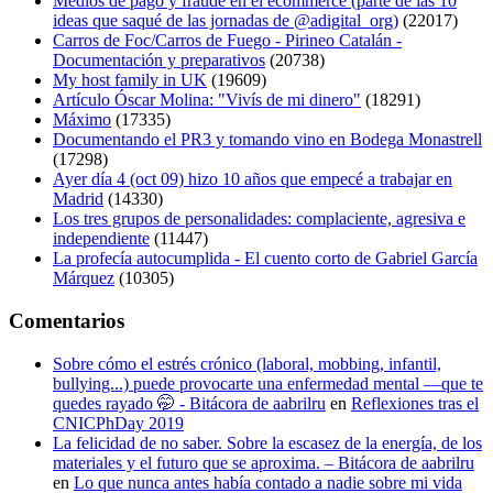
Medios de pago y fraude en el ecommerce (parte de las 10
ideas que saqué de las jornadas de @adigital_org)
(22017)
Carros de Foc/Carros de Fuego - Pirineo Catalán -
Documentación y preparativos
(20738)
My host family in UK
(19609)
Artículo Óscar Molina: "Vivís de mi dinero"
(18291)
Máximo
(17335)
Documentando el PR3 y tomando vino en Bodega Monastrell
(17298)
Ayer día 4 (oct 09) hizo 10 años que empecé a trabajar en
Madrid
(14330)
Los tres grupos de personalidades: complaciente, agresiva e
independiente
(11447)
La profecía autocumplida - El cuento corto de Gabriel García
Márquez
(10305)
Comentarios
Sobre cómo el estrés crónico (laboral, mobbing, infantil,
bullying...) puede provocarte una enfermedad mental —que te
quedes rayado 🤭 - Bitácora de aabrilru
en
Reflexiones tras el
CNICPhDay 2019
La felicidad de no saber. Sobre la escasez de la energía, de los
materiales y el futuro que se aproxima. – Bitácora de aabrilru
en
Lo que nunca antes había contado a nadie sobre mi vida