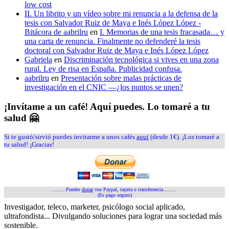
low cost
II. Un librito y un vídeo sobre mi renuncia a la defensa de la
tesis con Salvador Ruiz de Maya e Inés López López -
Bitácora de aabrilru
en
I. Memorias de una tesis fracasada… y
una carta de renuncia. Finalmente no defenderé la tesis
doctoral con Salvador Ruiz de Maya e Inés López López
Gabriela
en
Discriminación tecnológica si vives en una zona
rural. Ley de risa en España. Publicidad confusa.
aabrilru
en
Presentación sobre malas prácticas de
investigación en el CNIC —¿los puntos se unen?
¡Invítame a un café! Aquí puedes. Lo tomaré a tu
salud 🤗
Si te gustó/sirvió puedes invitarme a unos cafés
aquí
(desde 1€). ¡Los tomaré a
tu salud! ¡Gracias!
.........Puedes
donar
con Paypal, tarjeta o transferencia.........
(Es pago seguro)
Investigador, teleco, marketer, psicólogo social aplicado,
ultrafondista... Divulgando soluciones para lograr una sociedad más
sostenible.