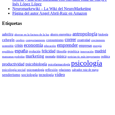
Inés López López
Neuromarkewiki – La Wiki del NeuroMarketing
Página del autor Angel Abril-Ruiz en Amazon
Etiquetas
antropología
aabrilru
ahorro energético
biología
ahorrar en la factura de la luz
correr
cehegín
consumismo
creatividad
cerebro
comportamiento
crecimiento
economía
emprender
crisis
empresas
sostenible
educación
energía
españa
felicidad
madrid
genética
evolución
filosofía
equilibrio
innovación
marketing
música
montaña
política
manzanas podridas
noticias tic más importantes
psicología
productividad
psicobiología
psicofarmacología
psicología social
reflexión
psicopatología
relaciones
salvador ruiz de maya
vídeo
senderismo
sociología
tecnología