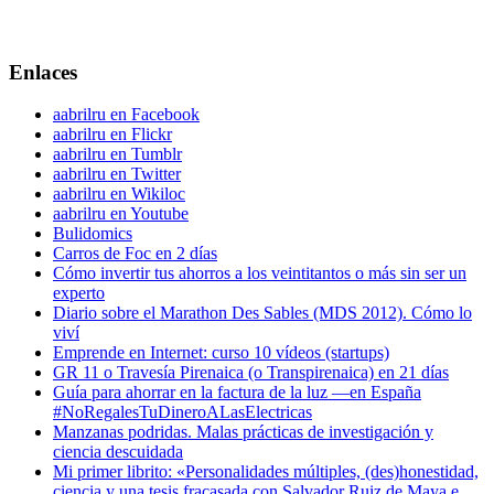
Enlaces
aabrilru en Facebook
aabrilru en Flickr
aabrilru en Tumblr
aabrilru en Twitter
aabrilru en Wikiloc
aabrilru en Youtube
Bulidomics
Carros de Foc en 2 días
Cómo invertir tus ahorros a los veintitantos o más sin ser un
experto
Diario sobre el Marathon Des Sables (MDS 2012). Cómo lo
viví
Emprende en Internet: curso 10 vídeos (startups)
GR 11 o Travesía Pirenaica (o Transpirenaica) en 21 días
Guía para ahorrar en la factura de la luz —en España
#NoRegalesTuDineroALasElectricas
Manzanas podridas. Malas prácticas de investigación y
ciencia descuidada
Mi primer librito: «Personalidades múltiples, (des)honestidad,
ciencia y una tesis fracasada con Salvador Ruiz de Maya e