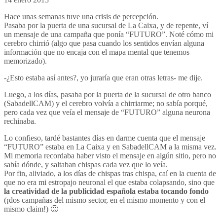
Hace unas semanas tuve una crisis de percepción.
Pasaba por la puerta de una sucursal de La Caixa, y de repente, ví
un mensaje de una campaña que ponía “FUTURO”. Noté cómo mi
cerebro chirrió (algo que pasa cuando los sentidos envían alguna
información que no encaja con el mapa mental que tenemos
memorizado).
-¿Esto estaba así antes?, yo juraría que eran otras letras- me dije.
Luego, a los días, pasaba por la puerta de la sucursal de otro banco
(SabadellCAM) y el cerebro volvía a chirriarme; no sabía porqué,
pero cada vez que veía el mensaje de “FUTURO” alguna neurona
rechinaba.
Lo confieso, tardé bastantes días en darme cuenta que el mensaje
“FUTURO” estaba en La Caixa y en SabadellCAM a la misma vez.
Mi memoria recordaba haber visto el mensaje en algún sitio, pero no
sabía dónde, y saltaban chispas cada vez que lo veía.
Por fin, aliviado, a los días de chispas tras chispa, caí en la cuenta de
que no era mi estropajo neuronal el que estaba colapsando, sino que
la creatividad de la publicidad española estaba tocando fondo
(¡dos campañas del mismo sector, en el mismo momento y con el
mismo claim!) 🙁