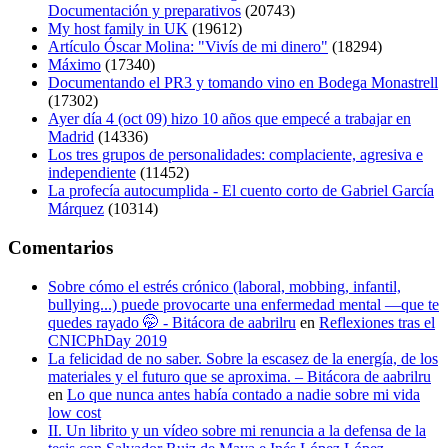
Documentación y preparativos
(20743)
My host family in UK
(19612)
Artículo Óscar Molina: "Vivís de mi dinero"
(18294)
Máximo
(17340)
Documentando el PR3 y tomando vino en Bodega Monastrell
(17302)
Ayer día 4 (oct 09) hizo 10 años que empecé a trabajar en
Madrid
(14336)
Los tres grupos de personalidades: complaciente, agresiva e
independiente
(11452)
La profecía autocumplida - El cuento corto de Gabriel García
Márquez
(10314)
Comentarios
Sobre cómo el estrés crónico (laboral, mobbing, infantil,
bullying...) puede provocarte una enfermedad mental —que te
quedes rayado 🤭 - Bitácora de aabrilru
en
Reflexiones tras el
CNICPhDay 2019
La felicidad de no saber. Sobre la escasez de la energía, de los
materiales y el futuro que se aproxima. – Bitácora de aabrilru
en
Lo que nunca antes había contado a nadie sobre mi vida
low cost
II. Un librito y un vídeo sobre mi renuncia a la defensa de la