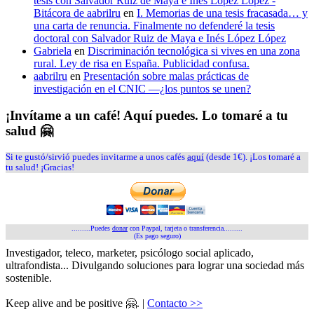
tesis con Salvador Ruiz de Maya e Inés López López -
Bitácora de aabrilru
en
I. Memorias de una tesis fracasada… y
una carta de renuncia. Finalmente no defenderé la tesis
doctoral con Salvador Ruiz de Maya e Inés López López
Gabriela
en
Discriminación tecnológica si vives en una zona
rural. Ley de risa en España. Publicidad confusa.
aabrilru
en
Presentación sobre malas prácticas de
investigación en el CNIC —¿los puntos se unen?
¡Invítame a un café! Aquí puedes. Lo tomaré a tu
salud 🤗
Si te gustó/sirvió puedes invitarme a unos cafés
aquí
(desde 1€). ¡Los tomaré a
tu salud! ¡Gracias!
.........Puedes
donar
con Paypal, tarjeta o transferencia.........
(Es pago seguro)
Investigador, teleco, marketer, psicólogo social aplicado,
ultrafondista... Divulgando soluciones para lograr una sociedad más
sostenible.
Keep alive and be positive 🤗. |
Contacto >>