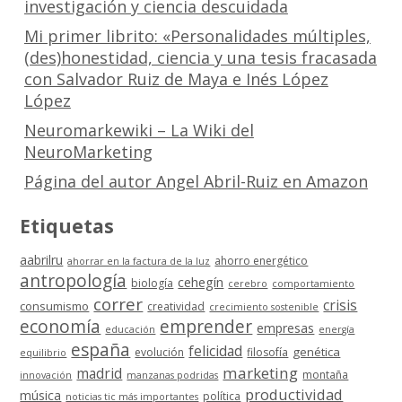
investigación y ciencia descuidada
Mi primer librito: «Personalidades múltiples,
(des)honestidad, ciencia y una tesis fracasada
con Salvador Ruiz de Maya e Inés López
López
Neuromarkewiki – La Wiki del
NeuroMarketing
Página del autor Angel Abril-Ruiz en Amazon
Etiquetas
aabrilru
ahorro energético
ahorrar en la factura de la luz
antropología
cehegín
biología
cerebro
comportamiento
correr
crisis
consumismo
creatividad
crecimiento sostenible
economía
emprender
empresas
educación
energía
españa
felicidad
genética
evolución
filosofía
equilibrio
marketing
madrid
montaña
innovación
manzanas podridas
productividad
música
política
noticias tic más importantes