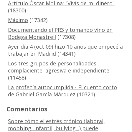
Artículo Óscar Molina: "Vivís de mi dinero"
(18300)
Máximo
(17342)
Documentando el PR3 y tomando vino en
Bodega Monastrell
(17308)
Ayer día 4 (oct 09) hizo 10 años que empecé a
trabajar en Madrid
(14341)
Los tres grupos de personalidades:
complaciente, agresiva e independiente
(11458)
La profecía autocumplida - El cuento corto
de Gabriel García Márquez
(10321)
Comentarios
Sobre cómo el estrés crónico (laboral,
mobbing, infantil, bullying...) puede