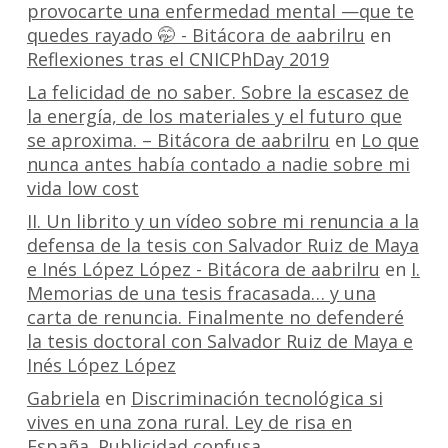
provocarte una enfermedad mental —que te
quedes rayado 🤭 - Bitácora de aabrilru
en
Reflexiones tras el CNICPhDay 2019
La felicidad de no saber. Sobre la escasez de
la energía, de los materiales y el futuro que
se aproxima. – Bitácora de aabrilru
en
Lo que
nunca antes había contado a nadie sobre mi
vida low cost
II. Un librito y un vídeo sobre mi renuncia a la
defensa de la tesis con Salvador Ruiz de Maya
e Inés López López - Bitácora de aabrilru
en
I.
Memorias de una tesis fracasada… y una
carta de renuncia. Finalmente no defenderé
la tesis doctoral con Salvador Ruiz de Maya e
Inés López López
Gabriela
en
Discriminación tecnológica si
vives en una zona rural. Ley de risa en
España. Publicidad confusa.