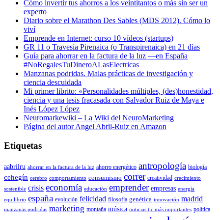
Cómo invertir tus ahorros a los veintitantos o más sin ser un
experto
Diario sobre el Marathon Des Sables (MDS 2012). Cómo lo
viví
Emprende en Internet: curso 10 vídeos (startups)
GR 11 o Travesía Pirenaica (o Transpirenaica) en 21 días
Guía para ahorrar en la factura de la luz —en España
#NoRegalesTuDineroALasElectricas
Manzanas podridas. Malas prácticas de investigación y
ciencia descuidada
Mi primer librito: «Personalidades múltiples, (des)honestidad,
ciencia y una tesis fracasada con Salvador Ruiz de Maya e
Inés López López
Neuromarkewiki – La Wiki del NeuroMarketing
Página del autor Angel Abril-Ruiz en Amazon
Etiquetas
antropología
aabrilru
ahorro energético
biología
ahorrar en la factura de la luz
correr
cehegín
consumismo
creatividad
cerebro
comportamiento
crecimiento
economía
emprender
crisis
empresas
sostenible
educación
energía
españa
felicidad
madrid
genética
evolución
filosofía
equilibrio
innovación
marketing
música
montaña
política
manzanas podridas
noticias tic más importantes