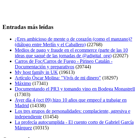
Entradas más leídas
¿Eres ambicioso de mente o de corazón (como el manzano)?
(diálogo entre Merlín y el Caballero)
(22768)
Medios de pago y fraude en el ecommerce (parte de las 10
ideas que saqué de las jornadas de @adigital_org)
(22027)
Carros de Foc/Carros de Fuego - Pirineo Catalán -
Documentación y preparativos
(20744)
My host family in UK
(19613)
Artículo Óscar Molina: "Vivís de mi dinero"
(18297)
Máximo
(17341)
Documentando el PR3 y tomando vino en Bodega Monastrell
(17303)
Ayer día 4 (oct 09) hizo 10 años que empecé a trabajar en
Madrid
(14338)
Los tres grupos de personalidades: complaciente, agresiva e
independiente
(11454)
La profecía autocumplida - El cuento corto de Gabriel García
Márquez
(10315)