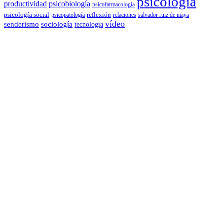
psicología
productividad
psicobiología
psicofarmacología
psicología social
reflexión
psicopatología
relaciones
salvador ruiz de maya
vídeo
senderismo
sociología
tecnología