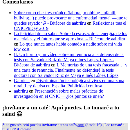
Comentarios
Sobre cómo el estrés crónico (laboral, mobbing, infantil,
bullying...) puede provocarte una enfermedad mental —que te
quedes rayado 🤭 - Bitácora de aabrilru
en
Reflexiones tras el
CNICPhDay 2019
La felicidad de no saber. Sobre la escasez de la energía, de los
materiales y el futuro que se aproxima. – Bitácora de aabrilru
en
Lo que nunca antes había contado a nadie sobre mi vida
low cost
II. Un librito y un vídeo sobre mi renuncia a la defensa de la
tesis con Salvador Ruiz de Maya e Inés López López -
Bitácora de aabrilru
en
I. Memorias de una tesis fracasada… y
una carta de renuncia. Finalmente no defenderé la tesis
doctoral con Salvador Ruiz de Maya e Inés López López
Gabriela
en
Discriminación tecnológica si vives en una zona
rural. Ley de risa en España. Publicidad confusa.
aabrilru
en
Presentación sobre malas prácticas de
investigación en el CNIC —¿los puntos se unen?
¡Invítame a un café! Aquí puedes. Lo tomaré a tu
salud 🤗
Si te gustó/sirvió puedes invitarme a unos cafés
aquí
(desde 1€). ¡Los tomaré a
tu salud! ¡Gracias!