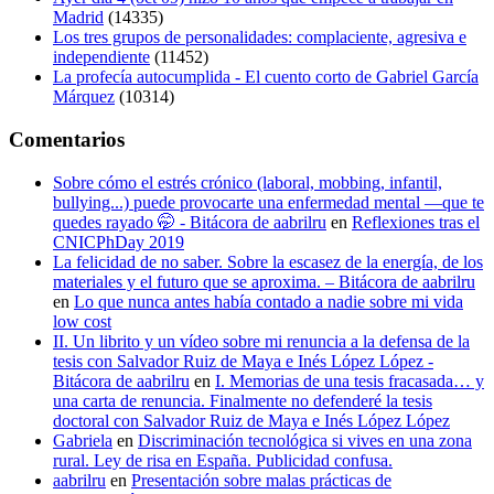
Madrid
(14335)
Los tres grupos de personalidades: complaciente, agresiva e
independiente
(11452)
La profecía autocumplida - El cuento corto de Gabriel García
Márquez
(10314)
Comentarios
Sobre cómo el estrés crónico (laboral, mobbing, infantil,
bullying...) puede provocarte una enfermedad mental —que te
quedes rayado 🤭 - Bitácora de aabrilru
en
Reflexiones tras el
CNICPhDay 2019
La felicidad de no saber. Sobre la escasez de la energía, de los
materiales y el futuro que se aproxima. – Bitácora de aabrilru
en
Lo que nunca antes había contado a nadie sobre mi vida
low cost
II. Un librito y un vídeo sobre mi renuncia a la defensa de la
tesis con Salvador Ruiz de Maya e Inés López López -
Bitácora de aabrilru
en
I. Memorias de una tesis fracasada… y
una carta de renuncia. Finalmente no defenderé la tesis
doctoral con Salvador Ruiz de Maya e Inés López López
Gabriela
en
Discriminación tecnológica si vives en una zona
rural. Ley de risa en España. Publicidad confusa.
aabrilru
en
Presentación sobre malas prácticas de