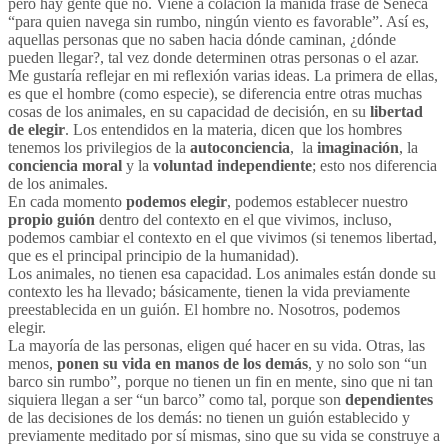
pero hay gente que no. Viene a colación la manida frase de Séneca
“para quien navega sin rumbo, ningún viento es favorable”. Así es,
aquellas personas que no saben hacia dónde caminan, ¿dónde
pueden llegar?, tal vez donde determinen otras personas o el azar.
Me gustaría reflejar en mi reflexión varias ideas. La primera de ellas,
es que el hombre (como especie), se diferencia entre otras muchas
cosas de los animales, en su capacidad de decisión, en su
libertad
de elegir
. Los entendidos en la materia, dicen que los hombres
tenemos los privilegios de la
autoconciencia
, la
imaginación
, la
conciencia moral
y la
voluntad independiente
; esto nos diferencia
de los animales.
En cada momento
podemos elegir
, podemos establecer nuestro
propio guión
dentro del contexto en el que vivimos, incluso,
podemos cambiar el contexto en el que vivimos (si tenemos libertad,
que es el principal principio de la humanidad).
Los animales, no tienen esa capacidad. Los animales están donde su
contexto les ha llevado; básicamente, tienen la vida previamente
preestablecida en un guión. El hombre no. Nosotros, podemos
elegir.
La mayoría de las personas, eligen qué hacer en su vida. Otras, las
menos,
ponen su vida en manos de los demás
, y no solo son “un
barco sin rumbo”, porque no tienen un fin en mente, sino que ni tan
siquiera llegan a ser “un barco” como tal, porque son
dependientes
de las decisiones de los demás: no tienen un guión establecido y
previamente meditado por sí mismas, sino que su vida se construye a