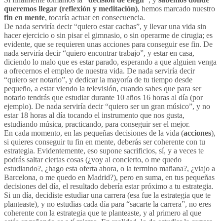
queremos llegar (reflexión y meditación)
, hemos marcado nuestro
fin en mente
, tocaría actuar en consecuencia.
De nada serviría decir “quiero estar cachas”, y llevar una vida sin
hacer ejercicio o sin pisar el gimnasio, o sin operarme de cirugia; es
evidente, que se requieren unas acciones para conseguir ese fin. De
nada serviría decir “quiero encontrar trabajo”, y estar en casa,
diciendo lo malo que es estar parado, esperando a que alguien venga
a ofrecernos el empleo de nuestra vida. De nada serviría decir
“quiero ser notario”, y dedicar la mayoría de tu tiempo desde
pequeño, a estar viendo la televisión, cuando sabes que para ser
notario tendrás que estudiar durante 10 años 16 horas al día (por
ejemplo). De nada serviría decir “quiero ser un gran músico”, y no
estar 18 horas al día tocando el instrumento que nos gusta,
estudiando música, practicando, para conseguir ser el mejor.
En cada momento, en las pequeñas decisiones de la vida (
acciones
),
si quieres conseguir tu fin en mente, deberás ser coherente con tu
estrategia. Evidentemente, eso supone sacrificios, sí, y a veces te
podrás saltar ciertas cosas (¿voy al concierto, o me quedo
estudiando?, ¿hago esta oferta ahora, o la termino mañana?, ¿viajo a
Barcelona, o me quedo en Madrid?), pero en suma, en tus pequeñas
decisiones del día, el resultado debería estar próximo a tu estrategia.
Si un día, decidiste estudiar una carrera (esa fue la estrategia que te
planteaste), y no estudias cada día para “sacarte la carrera”, no eres
coherente con la estrategia que te planteaste, y al primero al que