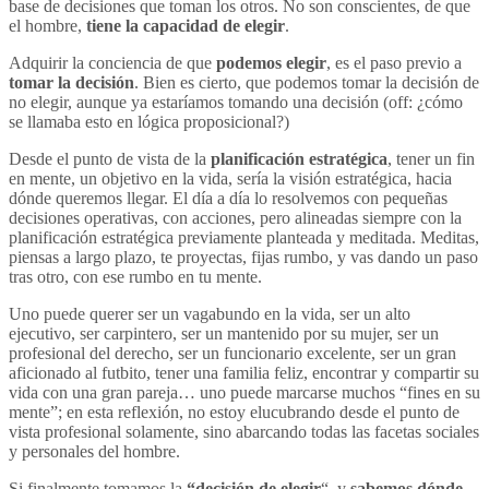
base de decisiones que toman los otros. No son conscientes, de que
el hombre,
tiene la capacidad de elegir
.
Adquirir la conciencia de que
podemos elegir
, es el paso previo a
tomar la decisión
. Bien es cierto, que podemos tomar la decisión de
no elegir, aunque ya estaríamos tomando una decisión (off: ¿cómo
se llamaba esto en lógica proposicional?)
Desde el punto de vista de la
planificación estratégica
, tener un fin
en mente, un objetivo en la vida, sería la visión estratégica, hacia
dónde queremos llegar. El día a día lo resolvemos con pequeñas
decisiones operativas, con acciones, pero alineadas siempre con la
planificación estratégica previamente planteada y meditada. Meditas,
piensas a largo plazo, te proyectas, fijas rumbo, y vas dando un paso
tras otro, con ese rumbo en tu mente.
Uno puede querer ser un vagabundo en la vida, ser un alto
ejecutivo, ser carpintero, ser un mantenido por su mujer, ser un
profesional del derecho, ser un funcionario excelente, ser un gran
aficionado al futbito, tener una familia feliz, encontrar y compartir su
vida con una gran pareja… uno puede marcarse muchos “fines en su
mente”; en esta reflexión, no estoy elucubrando desde el punto de
vista profesional solamente, sino abarcando todas las facetas sociales
y personales del hombre.
Si finalmente tomamos la
“decisión de elegir
“, y
sabemos dónde