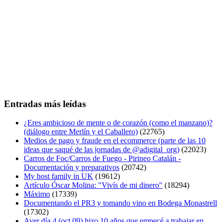
Entradas más leídas
¿Eres ambicioso de mente o de corazón (como el manzano)?
(diálogo entre Merlín y el Caballero)
(22765)
Medios de pago y fraude en el ecommerce (parte de las 10
ideas que saqué de las jornadas de @adigital_org)
(22023)
Carros de Foc/Carros de Fuego - Pirineo Catalán -
Documentación y preparativos
(20742)
My host family in UK
(19612)
Artículo Óscar Molina: "Vivís de mi dinero"
(18294)
Máximo
(17339)
Documentando el PR3 y tomando vino en Bodega Monastrell
(17302)
Ayer día 4 (oct 09) hizo 10 años que empecé a trabajar en