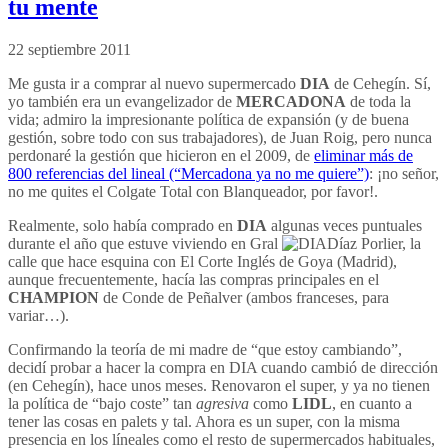
tu mente
22 septiembre 2011
Me gusta ir a comprar al nuevo supermercado
DIA
de Cehegín. Sí,
yo también era un evangelizador de
MERCADONA
de toda la
vida; admiro la impresionante política de expansión (y de buena
gestión, sobre todo con sus trabajadores), de Juan Roig, pero nunca
perdonaré la gestión que hicieron en el 2009, de
eliminar más de
800 referencias del lineal (“Mercadona ya no me quiere”)
: ¡no señor,
no me quites el Colgate Total con Blanqueador, por favor!.
Realmente, solo había comprado en
DIA
algunas veces puntuales
durante el año que estuve viviendo en Gral
Díaz Porlier, la
calle que hace esquina con El Corte Inglés de Goya (Madrid),
aunque frecuentemente, hacía las compras principales en el
CHAMPION
de Conde de Peñalver (ambos franceses, para
variar…).
Confirmando la teoría de mi madre de “que estoy cambiando”,
decidí probar a hacer la compra en DIA cuando cambió de dirección
(en Cehegín), hace unos meses. Renovaron el super, y ya no tienen
la política de “bajo coste” tan
agresiva
como
LIDL
, en cuanto a
tener las cosas en palets y tal. Ahora es un super, con la misma
presencia en los líneales como el resto de supermercados habituales,