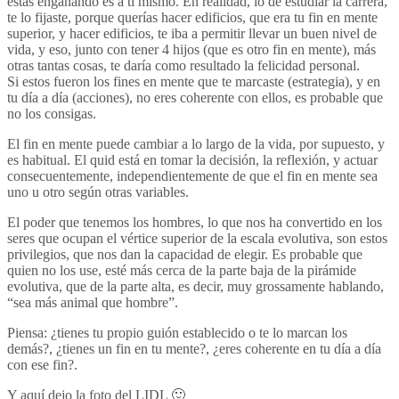
estás engañando es a tí mismo. En realidad, lo de estudiar la carrera,
te lo fijaste, porque querías hacer edificios, que era tu fin en mente
superior, y hacer edificios, te iba a permitir llevar un buen nivel de
vida, y eso, junto con tener 4 hijos (que es otro fin en mente), más
otras tantas cosas, te daría como resultado la felicidad personal.
Si estos fueron los fines en mente que te marcaste (estrategia), y en
tu día a día (acciones), no eres coherente con ellos, es probable que
no los consigas.
El fin en mente puede cambiar a lo largo de la vida, por supuesto, y
es habitual. El quid está en tomar la decisión, la reflexión, y actuar
consecuentemente, independientemente de que el fin en mente sea
uno u otro según otras variables.
El poder que tenemos los hombres, lo que nos ha convertido en los
seres que ocupan el vértice superior de la escala evolutiva, son estos
privilegios, que nos dan la capacidad de elegir. Es probable que
quien no los use, esté más cerca de la parte baja de la pirámide
evolutiva, que de la parte alta, es decir, muy grossamente hablando,
“sea más animal que hombre”.
Piensa: ¿tienes tu propio guión establecido o te lo marcan los
demás?, ¿tienes un fin en tu mente?, ¿eres coherente en tu día a día
con ese fin?.
Y aquí dejo la foto del LIDL 🙂