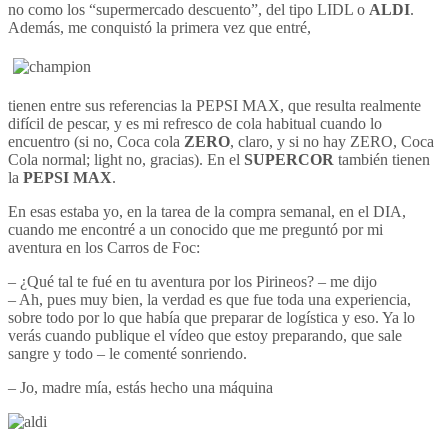
no como los “supermercado descuento”, del tipo LIDL o
ALDI
.
Además, me conquistó la primera vez que entré,
tienen entre sus referencias la PEPSI MAX, que resulta realmente
difícil de pescar, y es mi refresco de cola habitual cuando lo
encuentro (si no, Coca cola
ZERO
, claro, y si no hay ZERO, Coca
Cola normal; light no, gracias). En el
SUPERCOR
también tienen
la
PEPSI MAX
.
En esas estaba yo, en la tarea de la compra semanal, en el DIA,
cuando me encontré a un conocido que me preguntó por mi
aventura en los Carros de Foc:
– ¿Qué tal te fué en tu aventura por los Pirineos? – me dijo
– Ah, pues muy bien, la verdad es que fue toda una experiencia,
sobre todo por lo que había que preparar de logística y eso. Ya lo
verás cuando publique el vídeo que estoy preparando, que sale
sangre y todo – le comenté sonriendo.
– Jo, madre mía, estás hecho una máquina