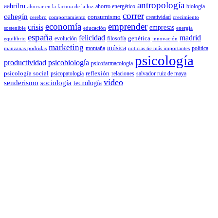
antropología
aabrilru
ahorro energético
biología
ahorrar en la factura de la luz
correr
cehegín
consumismo
creatividad
cerebro
comportamiento
crecimiento
economía
emprender
crisis
empresas
sostenible
educación
energía
españa
felicidad
madrid
genética
evolución
filosofía
equilibrio
innovación
marketing
música
montaña
política
manzanas podridas
noticias tic más importantes
psicología
productividad
psicobiología
psicofarmacología
psicología social
reflexión
psicopatología
relaciones
salvador ruiz de maya
vídeo
senderismo
sociología
tecnología