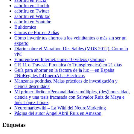
aabrilru en Flickr
aabrilru en Tumblr
aabrilru en Twitter
aabrilru en Wikiloc
aabrilru en Youtube
Bulidomics
Carros de Foc en 2 días
Cómo invertir tus ahorros a los veintitantos o más sin ser un
experto
Diario sobre el Marathon Des Sables (MDS 2012). Cómo lo
viví
Emprende en Internet: curso 10 vídeos (startups)
GR 11 o Travesía Pirenaica (o Transpirenaica) en 21 días
Guía para ahorrar en la factura de la luz —en España
#NoRegalesTuDineroALasElectricas
Manzanas podridas. Malas prácticas de investigación y
ciencia descuidada
Mi primer librito: «Personalidades múltiples, (des)honestidad,
ciencia y una tesis fracasada con Salvador Ruiz de Maya e
Inés López López
Neuromarkewiki – La Wiki del NeuroMarketing
Página del autor Angel Abril-Ruiz en Amazon
Etiquetas