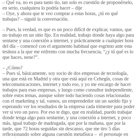
– Qué va, no es para tanto tio, tan solo es cuestión de proponérselo,
en serio, cualquiera lo podría hacer – dije
– Oye, y ahora que te veo comprar a estas horas, ¿tú en qué
trabajas? – siguió la conversación.
– Pues, la verdad, es que es un poco difícil de explicar, vamos, que
no trabajo en un sitio fijo. En realidad, trabajo donde haya algo para
sentarse y una conexión a internet, y prácticamente a cualquier hora
del día – comencé con el argumento habitual que esgrimo ante esta
tesitura a la que me enfrento con mucha frecuencia, “¿y tú qué es lo
que haces, nene?”.
– ¿Cómo?
– Pues sí, básicamente, soy socio de dos empresas de tecnología,
una que está en Madrid y otra que está aquí en Cehegín, cosas de
telecomunicaciones, internet y todo eso, y yo me encargo de hacer
trabajos para esas empresas, y luego como consultor independiente,
sobre estos temas, aunque sobre todo haciendo cosas relacionadas
con el marketing y tal, vamos, un emprendedor sin un sueldo fijo y
esperando ver los resultados de la empresa cada trimestre para poder
ver si veo un pavo. Por eso te digo, que en realidad, puedo trabajar
donde tenga algo para sentarme, y una conexión a internet, y poco
más, igual trabajo de madrugada, que por la mañana, que por la
tarde, que 72 horas seguidas sin descanso, que me tiro 5 días
reflexionando sobre alguna cuestión metafísica – el personaje en