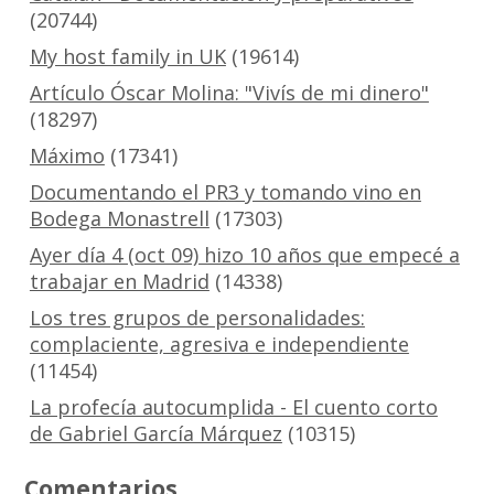
(20744)
My host family in UK
(19614)
Artículo Óscar Molina: "Vivís de mi dinero"
(18297)
Máximo
(17341)
Documentando el PR3 y tomando vino en
Bodega Monastrell
(17303)
Ayer día 4 (oct 09) hizo 10 años que empecé a
trabajar en Madrid
(14338)
Los tres grupos de personalidades:
complaciente, agresiva e independiente
(11454)
La profecía autocumplida - El cuento corto
de Gabriel García Márquez
(10315)
Comentarios