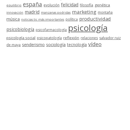
españa
felicidad
genética
evolución
filosofía
equilibrio
marketing
madrid
montaña
innovación
manzanas podridas
productividad
música
política
noticias tic más importantes
psicología
psicobiología
psicofarmacología
psicología social
reflexión
psicopatología
relaciones
salvador ruiz
vídeo
senderismo
sociología
tecnología
de maya