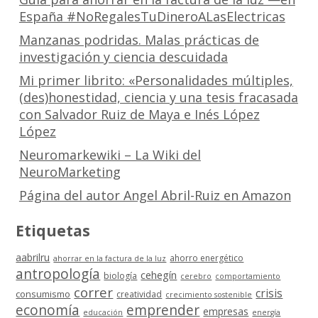
España #NoRegalesTuDineroALasElectricas
Manzanas podridas. Malas prácticas de
investigación y ciencia descuidada
Mi primer librito: «Personalidades múltiples,
(des)honestidad, ciencia y una tesis fracasada
con Salvador Ruiz de Maya e Inés López
López
Neuromarkewiki – La Wiki del
NeuroMarketing
Página del autor Angel Abril-Ruiz en Amazon
Etiquetas
aabrilru
ahorro energético
ahorrar en la factura de la luz
antropología
cehegín
biología
cerebro
comportamiento
correr
crisis
consumismo
creatividad
crecimiento sostenible
economía
emprender
empresas
educación
energía