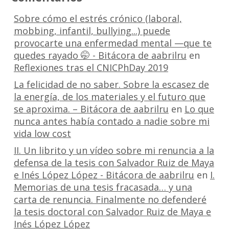
Sobre cómo el estrés crónico (laboral,
mobbing, infantil, bullying...) puede
provocarte una enfermedad mental —que te
quedes rayado 🤭 - Bitácora de aabrilru
en
Reflexiones tras el CNICPhDay 2019
La felicidad de no saber. Sobre la escasez de
la energía, de los materiales y el futuro que
se aproxima. – Bitácora de aabrilru
en
Lo que
nunca antes había contado a nadie sobre mi
vida low cost
II. Un librito y un vídeo sobre mi renuncia a la
defensa de la tesis con Salvador Ruiz de Maya
e Inés López López - Bitácora de aabrilru
en
I.
Memorias de una tesis fracasada… y una
carta de renuncia. Finalmente no defenderé
la tesis doctoral con Salvador Ruiz de Maya e
Inés López López