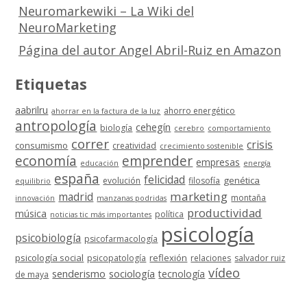
Neuromarkewiki – La Wiki del
NeuroMarketing
Página del autor Angel Abril-Ruiz en Amazon
Etiquetas
aabrilru
ahorro energético
ahorrar en la factura de la luz
antropología
cehegín
biología
cerebro
comportamiento
correr
crisis
consumismo
creatividad
crecimiento sostenible
economía
emprender
empresas
educación
energía
españa
felicidad
genética
evolución
filosofía
equilibrio
marketing
madrid
montaña
innovación
manzanas podridas
productividad
música
política
noticias tic más importantes
psicología
psicobiología
psicofarmacología
psicología social
reflexión
psicopatología
relaciones
salvador ruiz
vídeo
senderismo
sociología
tecnología
de maya