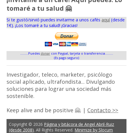
tomaré a tu salud 🤗
Si te gustó/sirvió puedes invitarme a unos cafés
aquí
(desde
1€). ¡Los tomaré a tu salud! ¡Gracias!
.........Puedes
donar
con Paypal, tarjeta o transferencia.........
(Es pago seguro)
Investigador, teleco, marketer, psicólogo
social aplicado, ultrafondista... Divulgando
soluciones para lograr una sociedad más
sostenible.
Keep alive and be positive 🤗. |
Contacto >>
Copyright © 2026
Página y bitácora de Angel Abril-Ruiz
(desde 2008)
. All Rights Reserved.
Minimize by Slocum