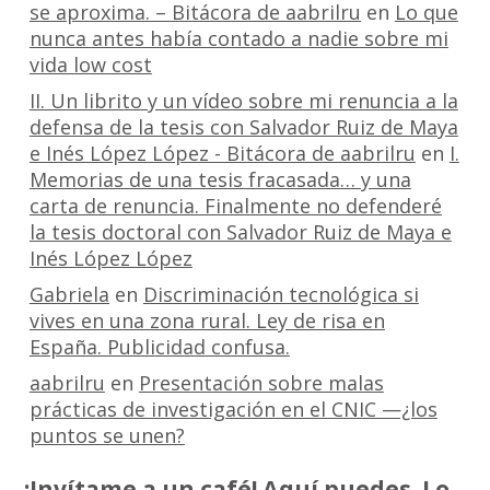
se aproxima. – Bitácora de aabrilru
en
Lo que
nunca antes había contado a nadie sobre mi
vida low cost
II. Un librito y un vídeo sobre mi renuncia a la
defensa de la tesis con Salvador Ruiz de Maya
e Inés López López - Bitácora de aabrilru
en
I.
Memorias de una tesis fracasada… y una
carta de renuncia. Finalmente no defenderé
la tesis doctoral con Salvador Ruiz de Maya e
Inés López López
Gabriela
en
Discriminación tecnológica si
vives en una zona rural. Ley de risa en
España. Publicidad confusa.
aabrilru
en
Presentación sobre malas
prácticas de investigación en el CNIC —¿los
puntos se unen?
¡Invítame a un café! Aquí puedes. Lo