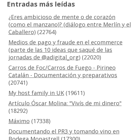
Entradas más leídas
¿Eres ambicioso de mente o de corazón
(como el manzano)? (diálogo entre Merlín y el
Caballero)
(22764)
Medios de pago y fraude en el ecommerce
(parte de las 10 ideas que saqué de las
jornadas de @adigital_org)
(22020)
Carros de Foc/Carros de Fuego - Pirineo
Catalán - Documentación y preparativos
(20741)
My host family in UK
(19611)
Artículo Óscar Molina: "Vivís de mi dinero"
(18292)
Máximo
(17338)
Documentando el PR3 y tomando vino en
Bodega Monastrell
(17300)