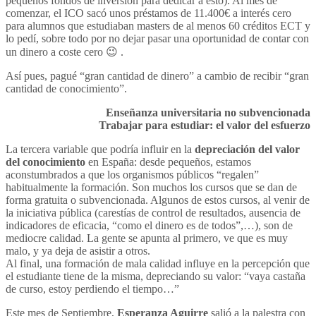
pequeños fondos de inversión para dedicar a esto). Al mes de
comenzar, el ICO sacó unos préstamos de 11.400€ a interés cero
para alumnos que estudiaban masters de al menos 60 créditos ECT y
lo pedí, sobre todo por no dejar pasar una oportunidad de contar con
un dinero a coste cero 😉 .
Así pues, pagué “gran cantidad de dinero” a cambio de recibir “gran
cantidad de conocimiento”.
Enseñanza universitaria no subvencionada
Trabajar para estudiar: el valor del esfuerzo
La tercera variable que podría influir en la
depreciación del valor
del conocimiento
en España: desde pequeños, estamos
aconstumbrados a que los organismos públicos “regalen”
habitualmente la formación. Son muchos los cursos que se dan de
forma gratuita o subvencionada. Algunos de estos cursos, al venir de
la iniciativa pública (carestías de control de resultados, ausencia de
indicadores de eficacia, “como el dinero es de todos”,…), son de
mediocre calidad. La gente se apunta al primero, ve que es muy
malo, y ya deja de asistir a otros.
Al final, una formación de mala calidad influye en la percepción que
el estudiante tiene de la misma, depreciando su valor: “vaya castaña
de curso, estoy perdiendo el tiempo…”
Este mes de Septiembre,
Esperanza Aguirre
salió a la palestra con