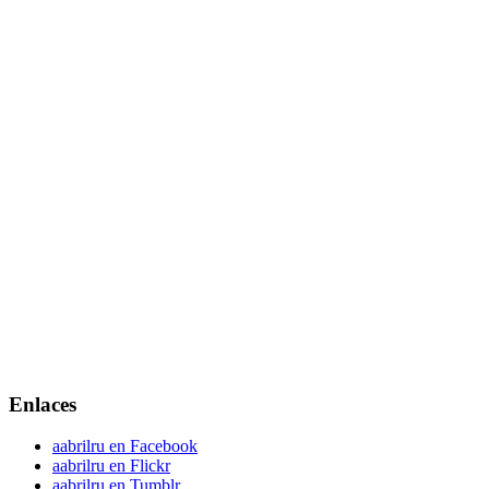
Enlaces
aabrilru en Facebook
aabrilru en Flickr
aabrilru en Tumblr