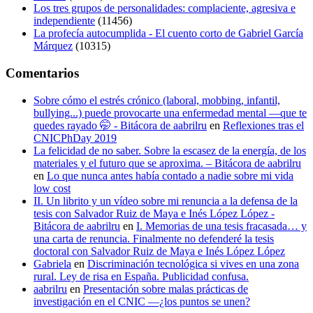
Los tres grupos de personalidades: complaciente, agresiva e
independiente
(11456)
La profecía autocumplida - El cuento corto de Gabriel García
Márquez
(10315)
Comentarios
Sobre cómo el estrés crónico (laboral, mobbing, infantil,
bullying...) puede provocarte una enfermedad mental —que te
quedes rayado 🤭 - Bitácora de aabrilru
en
Reflexiones tras el
CNICPhDay 2019
La felicidad de no saber. Sobre la escasez de la energía, de los
materiales y el futuro que se aproxima. – Bitácora de aabrilru
en
Lo que nunca antes había contado a nadie sobre mi vida
low cost
II. Un librito y un vídeo sobre mi renuncia a la defensa de la
tesis con Salvador Ruiz de Maya e Inés López López -
Bitácora de aabrilru
en
I. Memorias de una tesis fracasada… y
una carta de renuncia. Finalmente no defenderé la tesis
doctoral con Salvador Ruiz de Maya e Inés López López
Gabriela
en
Discriminación tecnológica si vives en una zona
rural. Ley de risa en España. Publicidad confusa.
aabrilru
en
Presentación sobre malas prácticas de
investigación en el CNIC —¿los puntos se unen?