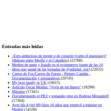
Entradas más leídas
¿Eres ambicioso de mente o de corazón (como el manzano)?
(diálogo entre Merlín y el Caballero)
(22768)
Medios de pago y fraude en el ecommerce (parte de las 10
ideas que saqué de las jornadas de @adigital_org)
(22032)
Carros de Foc/Carros de Fuego - Pirineo Catalán -
Documentación y preparativos
(20745)
My host family in UK
(19615)
Artículo Óscar Molina: "Vivís de mi dinero"
(18299)
Máximo
(17341)
Documentando el PR3 y tomando vino en Bodega Monastrell
(17304)
Ayer día 4 (oct 09) hizo 10 años que empecé a trabajar en
Madrid
(14339)