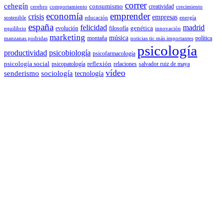
correr
cehegín
consumismo
creatividad
cerebro
comportamiento
crecimiento
economía
emprender
crisis
empresas
sostenible
educación
energía
españa
felicidad
madrid
genética
evolución
filosofía
equilibrio
innovación
marketing
música
montaña
política
manzanas podridas
noticias tic más importantes
psicología
productividad
psicobiología
psicofarmacología
psicología social
reflexión
psicopatología
relaciones
salvador ruiz de maya
vídeo
senderismo
sociología
tecnología