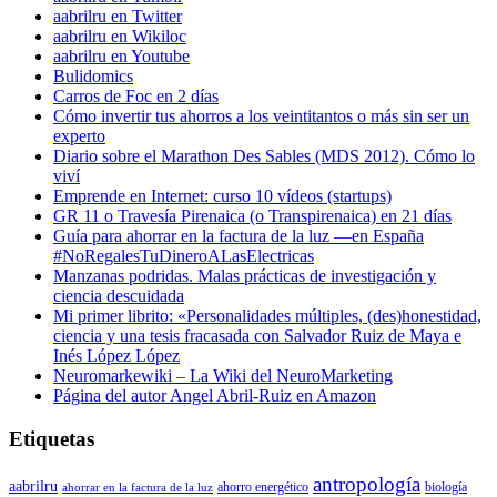
aabrilru en Twitter
aabrilru en Wikiloc
aabrilru en Youtube
Bulidomics
Carros de Foc en 2 días
Cómo invertir tus ahorros a los veintitantos o más sin ser un
experto
Diario sobre el Marathon Des Sables (MDS 2012). Cómo lo
viví
Emprende en Internet: curso 10 vídeos (startups)
GR 11 o Travesía Pirenaica (o Transpirenaica) en 21 días
Guía para ahorrar en la factura de la luz —en España
#NoRegalesTuDineroALasElectricas
Manzanas podridas. Malas prácticas de investigación y
ciencia descuidada
Mi primer librito: «Personalidades múltiples, (des)honestidad,
ciencia y una tesis fracasada con Salvador Ruiz de Maya e
Inés López López
Neuromarkewiki – La Wiki del NeuroMarketing
Página del autor Angel Abril-Ruiz en Amazon
Etiquetas
antropología
aabrilru
ahorro energético
biología
ahorrar en la factura de la luz