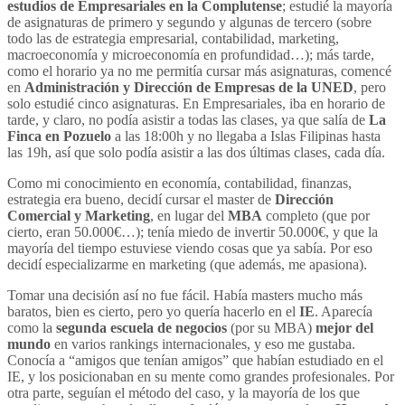
estudios de Empresariales en la Complutense
; estudié la mayoría
de asignaturas de primero y segundo y algunas de tercero (sobre
todo las de estrategia empresarial, contabilidad, marketing,
macroeconomía y microeconomía en profundidad…); más tarde,
como el horario ya no me permitía cursar más asignaturas, comencé
en
Administración y Dirección de Empresas de la UNED
, pero
solo estudié cinco asignaturas. En Empresariales, iba en horario de
tarde, y claro, no podía asistir a todas las clases, ya que salía de
La
Finca en Pozuelo
a las 18:00h y no llegaba a Islas Filipinas hasta
las 19h, así que solo podía asistir a las dos últimas clases, cada día.
Como mi conocimiento en economía, contabilidad, finanzas,
estrategia era bueno, decidí cursar el master de
Dirección
Comercial y Marketing
, en lugar del
MBA
completo (que por
cierto, eran 50.000€…); tenía miedo de invertir 50.000€, y que la
mayoría del tiempo estuviese viendo cosas que ya sabía. Por eso
decidí especializarme en marketing (que además, me apasiona).
Tomar una decisión así no fue fácil. Había masters mucho más
baratos, bien es cierto, pero yo quería hacerlo en el
IE
. Aparecía
como la
segunda escuela de negocios
(por su MBA)
mejor del
mundo
en varios rankings internacionales, y eso me gustaba.
Conocía a “amigos que tenían amigos” que habían estudiado en el
IE, y los posicionaban en su mente como grandes profesionales. Por
otra parte, seguían el método del caso, y la mayoría de los que