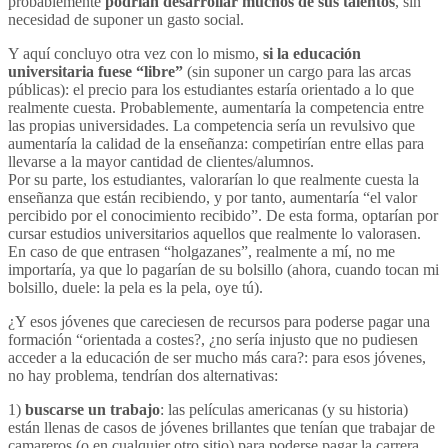
probablemente
podrían desarrollar muchos de sus talentos
, sin
necesidad de suponer un gasto social.
Y aquí concluyo otra vez con lo mismo,
si la educación
universitaria fuese “libre”
(sin suponer un cargo para las arcas
públicas): el precio para los estudiantes estaría orientado a lo que
realmente cuesta. Probablemente, aumentaría la competencia entre
las propias universidades. La competencia sería un revulsivo que
aumentaría la calidad de la enseñanza: competirían entre ellas para
llevarse a la mayor cantidad de clientes/alumnos.
Por su parte, los estudiantes, valorarían lo que realmente cuesta la
enseñanza que están recibiendo, y por tanto, aumentaría “el valor
percibido por el conocimiento recibido”. De esta forma, optarían por
cursar estudios universitarios aquellos que realmente lo valorasen.
En caso de que entrasen “holgazanes”, realmente a mí, no me
importaría, ya que lo pagarían de su bolsillo (ahora, cuando tocan mi
bolsillo, duele: la pela es la pela, oye tú).
¿Y esos jóvenes que careciesen de recursos para poderse pagar una
formación “orientada a costes?, ¿no sería injusto que no pudiesen
acceder a la educación de ser mucho más cara?: para esos jóvenes,
no hay problema, tendrían dos alternativas:
1)
buscarse un trabajo
: las películas americanas (y su historia)
están llenas de casos de jóvenes brillantes que tenían que trabajar de
camareros (o en cualquier otro sitio) para poderse pagar la carrera.