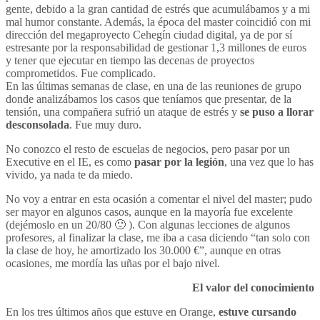
gente, debido a la gran cantidad de estrés que acumulábamos y a mi
mal humor constante. Además, la época del master coincidió con mi
dirección del megaproyecto Cehegín ciudad digital, ya de por sí
estresante por la responsabilidad de gestionar 1,3 millones de euros
y tener que ejecutar en tiempo las decenas de proyectos
comprometidos. Fue complicado.
En las últimas semanas de clase, en una de las reuniones de grupo
donde analizábamos los casos que teníamos que presentar, de la
tensión, una compañera sufrió un ataque de estrés y
se puso a llorar
desconsolada
. Fue muy duro.
No conozco el resto de escuelas de negocios, pero pasar por un
Executive en el IE, es como
pasar por la legión
, una vez que lo has
vivido, ya nada te da miedo.
No voy a entrar en esta ocasión a comentar el nivel del master; pudo
ser mayor en algunos casos, aunque en la mayoría fue excelente
(dejémoslo en un 20/80 🙂 ). Con algunas lecciones de algunos
profesores, al finalizar la clase, me iba a casa diciendo “tan solo con
la clase de hoy, he amortizado los 30.000 €”, aunque en otras
ocasiones, me mordía las uñas por el bajo nivel.
El valor del conocimiento
En los tres últimos años que estuve en Orange,
estuve cursando