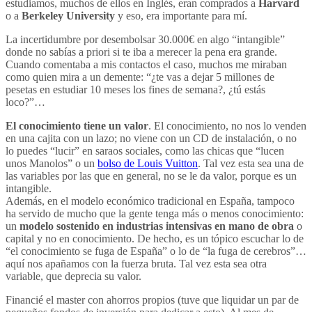
estudiamos, muchos de ellos en Inglés, eran comprados a
Harvard
o a
Berkeley University
y eso, era importante para mí.
La incertidumbre por desembolsar 30.000€ en algo “intangible”
donde no sabías a priori si te iba a merecer la pena era grande.
Cuando comentaba a mis contactos el caso, muchos me miraban
como quien mira a un demente: “¿te vas a dejar 5 millones de
pesetas en estudiar 10 meses los fines de semana?, ¿tú estás
loco?”…
El conocimiento tiene un valor
. El conocimiento, no nos lo venden
en una cajita con un lazo; no viene con un CD de instalación, o no
lo puedes “lucir” en saraos sociales, como las chicas que “lucen
unos Manolos” o un
bolso de Louis Vuitton
. Tal vez esta sea una de
las variables por las que en general, no se le da valor, porque es un
intangible.
Además, en el modelo económico tradicional en España, tampoco
ha servido de mucho que la gente tenga más o menos conocimiento:
un
modelo sostenido en industrias intensivas en mano de obra
o
capital y no en conocimiento. De hecho, es un tópico escuchar lo de
“el conocimiento se fuga de España” o lo de “la fuga de cerebros”…
aquí nos apañamos con la fuerza bruta. Tal vez esta sea otra
variable, que deprecia su valor.
Financié el master con ahorros propios (tuve que liquidar un par de