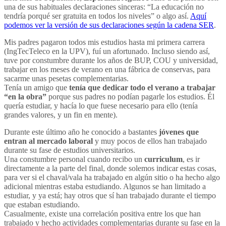
una de sus habituales declaraciones sinceras: “La educación no
tendría porqué ser gratuita en todos los niveles” o algo así.
Aquí
podemos ver la versión de sus declaraciones según la cadena SER
.
Mis padres pagaron todos mis estudios hasta mi primera carrera
(IngTecTeleco en la UPV), fuí un afortunado. Incluso siendo así,
tuve por constumbre durante los años de BUP, COU y universidad,
trabajar en los meses de verano en una fábrica de conservas, para
sacarme unas pesetas complementarias.
Tenía un amigo que
tenía que dedicar todo el verano a trabajar
“en la obra”
porque sus padres no podían pagarle los estudios. Él
quería estudiar, y hacía lo que fuese necesario para ello (tenía
grandes valores, y un fin en mente).
Durante este último año he conocido a bastantes
jóvenes que
entran al mercado laboral
y muy pocos de ellos han trabajado
durante su fase de estudios universitarios.
Una constumbre personal cuando recibo un
curriculum
, es ir
directamente a la parte del final, donde solemos indicar estas cosas,
para ver si el chaval/vala ha trabajado en algún sitio o ha hecho algo
adicional mientras estaba estudiando. Algunos se han limitado a
estudiar, y ya está; hay otros que sí han trabajado durante el tiempo
que estaban estudiando.
Casualmente, existe una correlación positiva entre los que han
trabajado y hecho actividades complementarias durante su fase en la