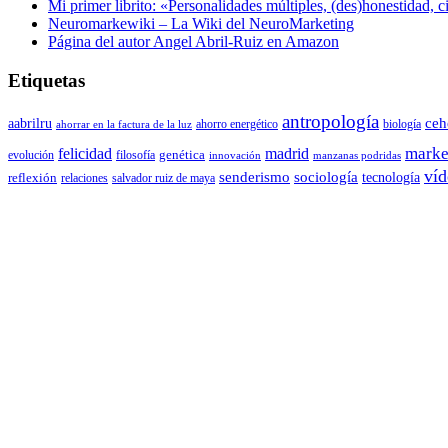
Mi primer librito: «Personalidades múltiples, (des)honestidad,
Neuromarkewiki – La Wiki del NeuroMarketing
Página del autor Angel Abril-Ruiz en Amazon
Etiquetas
antropología
aabrilru
ceh
ahorro energético
biología
ahorrar en la factura de la luz
marke
felicidad
madrid
genética
evolución
filosofía
innovación
manzanas podridas
víd
senderismo
sociología
tecnología
reflexión
relaciones
salvador ruiz de maya