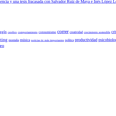
 ciencia y una tesis fracasada con Salvador Ruiz de Maya e Inés López 
correr
cri
egín
consumismo
creatividad
cerebro
comportamiento
crecimiento sostenible
ting
productividad
psicobiolo
música
montaña
política
noticias tic más importantes
eo