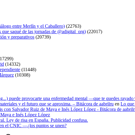
logo entre Merlín y el Caballero)
(22763)
s que saqué de las jornadas de @adigital_org)
(22017)
ión y preparativos
(20739)
17299)
rid
(14332)
dependiente
(11448)
 Márquez
(10308)
ying...) puede provocarte una enfermedad mental —que te quedes rayado 
materiales y el futuro que se aproxima. – Bitácora de aabrilru
en
Lo que 
tesis con Salvador Ruiz de Maya e Inés López López - Bitácora de aabril
de Maya e Inés López López
ral. Ley de risa en España. Publicidad confusa.
n en el CNIC —¿los puntos se unen?