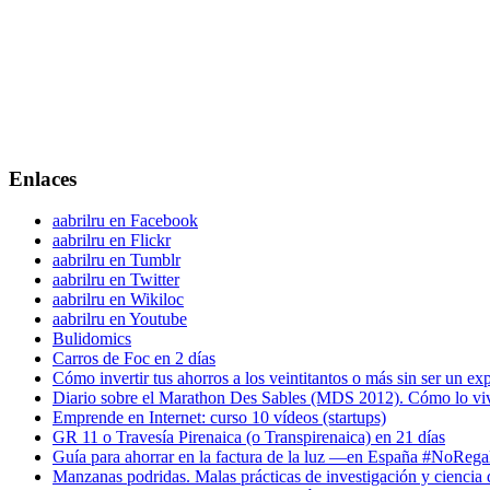
Enlaces
aabrilru en Facebook
aabrilru en Flickr
aabrilru en Tumblr
aabrilru en Twitter
aabrilru en Wikiloc
aabrilru en Youtube
Bulidomics
Carros de Foc en 2 días
Cómo invertir tus ahorros a los veintitantos o más sin ser un ex
Diario sobre el Marathon Des Sables (MDS 2012). Cómo lo vi
Emprende en Internet: curso 10 vídeos (startups)
GR 11 o Travesía Pirenaica (o Transpirenaica) en 21 días
Guía para ahorrar en la factura de la luz —en España #NoReg
Manzanas podridas. Malas prácticas de investigación y ciencia