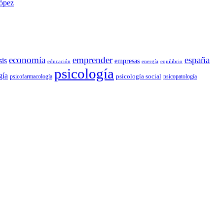
López
economía
emprender
españa
sis
empresas
educación
energía
equilibrio
psicología
gía
psicología social
psicofarmacología
psicopatología