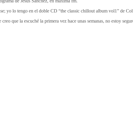
ograma de Jesús Sánchez, en máxima fm.
se; yo lo tengo en el doble CD “the classic chillout album vol1” de Col
 creo que la escuché la primera vez hace unas semanas, no estoy segu