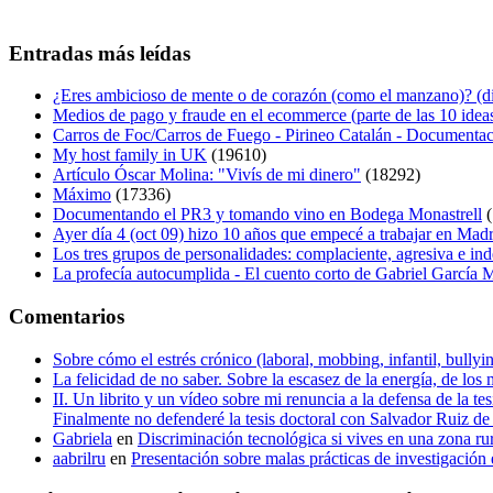
Entradas más leídas
¿Eres ambicioso de mente o de corazón (como el manzano)? (diá
Medios de pago y fraude en el ecommerce (parte de las 10 idea
Carros de Foc/Carros de Fuego - Pirineo Catalán - Documentac
My host family in UK
(19610)
Artículo Óscar Molina: "Vivís de mi dinero"
(18292)
Máximo
(17336)
Documentando el PR3 y tomando vino en Bodega Monastrell
(
Ayer día 4 (oct 09) hizo 10 años que empecé a trabajar en Mad
Los tres grupos de personalidades: complaciente, agresiva e in
La profecía autocumplida - El cuento corto de Gabriel García
Comentarios
Sobre cómo el estrés crónico (laboral, mobbing, infantil, bull
La felicidad de no saber. Sobre la escasez de la energía, de los 
II. Un librito y un vídeo sobre mi renuncia a la defensa de la 
Finalmente no defenderé la tesis doctoral con Salvador Ruiz 
Gabriela
en
Discriminación tecnológica si vives en una zona ru
aabrilru
en
Presentación sobre malas prácticas de investigació