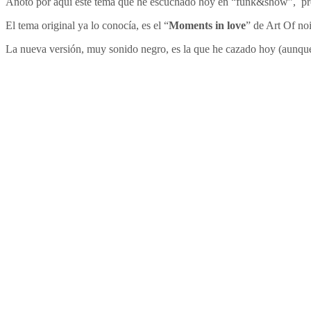
Anoto por aquí este tema que he escuchado hoy en “funk&show”, pr
El tema original ya lo conocía, es el “
Moments in love
” de Art Of noi
La nueva versión, muy sonido negro, es la que he cazado hoy (aunque