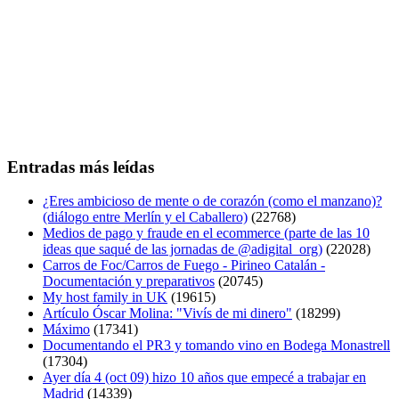
Entradas más leídas
¿Eres ambicioso de mente o de corazón (como el manzano)?
(diálogo entre Merlín y el Caballero)
(22768)
Medios de pago y fraude en el ecommerce (parte de las 10
ideas que saqué de las jornadas de @adigital_org)
(22028)
Carros de Foc/Carros de Fuego - Pirineo Catalán -
Documentación y preparativos
(20745)
My host family in UK
(19615)
Artículo Óscar Molina: "Vivís de mi dinero"
(18299)
Máximo
(17341)
Documentando el PR3 y tomando vino en Bodega Monastrell
(17304)
Ayer día 4 (oct 09) hizo 10 años que empecé a trabajar en
Madrid
(14339)