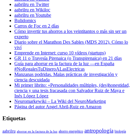
aabrilru en Twitter
aabrilru en Wikiloc
aabrilru en Youtube
Bulidomics
Carros de Foc en 2 días
Cómo invertir tus ahorros a los veintitantos o más sin ser un
experto
Diario sobre el Marathon Des Sables (MDS 2012). Cómo lo
viví
Emprende en Internet: curso 10 vídeos (startups)
GR 11 o Travesía Pirenaica (o Transpirenaica) en 21 días
Guía para ahorrar en la factura de la luz —en España
#NoRegalesTuDineroALasElectricas
Manzanas podridas. Malas prácticas de investigación y
ciencia descuidada
Mi primer librito: «Personalidades múltiples, (des)honestidad,
ciencia y una tesis fracasada con Salvador Ruiz de Maya e
Inés López López
Neuromarkewiki – La Wiki del NeuroMarketing
Página del autor Angel Abril-Ruiz en Amazon
Etiquetas
antropología
aabrilru
ahorro energético
biología
ahorrar en la factura de la luz