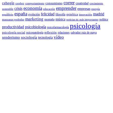
correr
cehegín
consumismo
creatividad
cerebro
comportamiento
crecimiento
economía
emprender
crisis
empresas
sostenible
educación
energía
españa
felicidad
madrid
genética
evolución
filosofía
equilibrio
innovación
marketing
música
montaña
política
manzanas podridas
noticias tic más importantes
psicología
productividad
psicobiología
psicofarmacología
psicología social
reflexión
psicopatología
relaciones
salvador ruiz de maya
vídeo
senderismo
sociología
tecnología