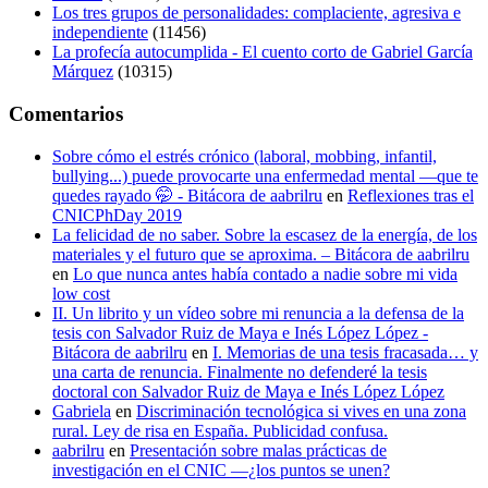
Los tres grupos de personalidades: complaciente, agresiva e
independiente
(11456)
La profecía autocumplida - El cuento corto de Gabriel García
Márquez
(10315)
Comentarios
Sobre cómo el estrés crónico (laboral, mobbing, infantil,
bullying...) puede provocarte una enfermedad mental —que te
quedes rayado 🤭 - Bitácora de aabrilru
en
Reflexiones tras el
CNICPhDay 2019
La felicidad de no saber. Sobre la escasez de la energía, de los
materiales y el futuro que se aproxima. – Bitácora de aabrilru
en
Lo que nunca antes había contado a nadie sobre mi vida
low cost
II. Un librito y un vídeo sobre mi renuncia a la defensa de la
tesis con Salvador Ruiz de Maya e Inés López López -
Bitácora de aabrilru
en
I. Memorias de una tesis fracasada… y
una carta de renuncia. Finalmente no defenderé la tesis
doctoral con Salvador Ruiz de Maya e Inés López López
Gabriela
en
Discriminación tecnológica si vives en una zona
rural. Ley de risa en España. Publicidad confusa.
aabrilru
en
Presentación sobre malas prácticas de
investigación en el CNIC —¿los puntos se unen?