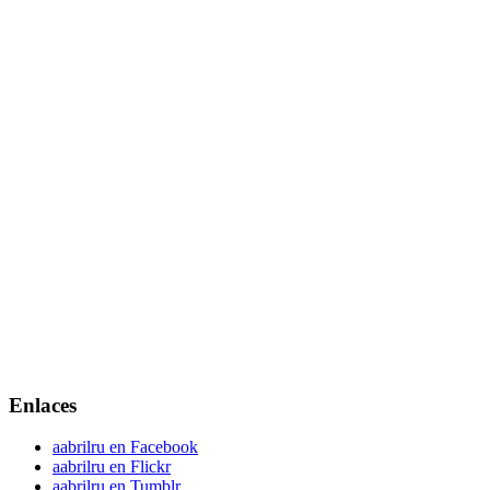
Enlaces
aabrilru en Facebook
aabrilru en Flickr
aabrilru en Tumblr