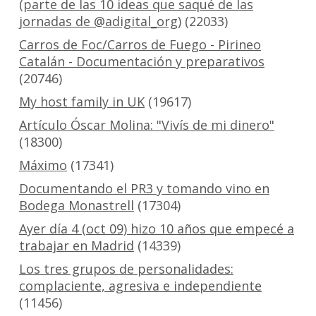
(parte de las 10 ideas que saqué de las
jornadas de @adigital_org)
(22033)
Carros de Foc/Carros de Fuego - Pirineo
Catalán - Documentación y preparativos
(20746)
My host family in UK
(19617)
Artículo Óscar Molina: "Vivís de mi dinero"
(18300)
Máximo
(17341)
Documentando el PR3 y tomando vino en
Bodega Monastrell
(17304)
Ayer día 4 (oct 09) hizo 10 años que empecé a
trabajar en Madrid
(14339)
Los tres grupos de personalidades:
complaciente, agresiva e independiente
(11456)