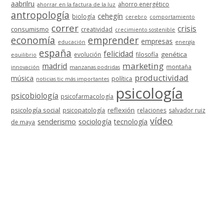
aabrilru
ahorro energético
ahorrar en la factura de la luz
antropología
cehegín
biología
cerebro
comportamiento
correr
crisis
consumismo
creatividad
crecimiento sostenible
economía
emprender
empresas
educación
energía
españa
felicidad
genética
evolución
filosofía
equilibrio
marketing
madrid
montaña
innovación
manzanas podridas
productividad
música
política
noticias tic más importantes
psicología
psicobiología
psicofarmacología
psicología social
reflexión
psicopatología
relaciones
salvador ruiz
vídeo
senderismo
sociología
tecnología
de maya