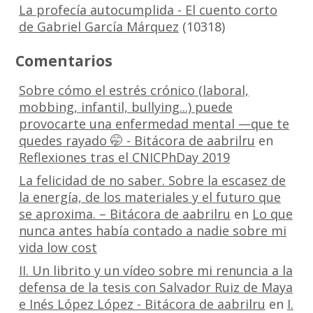
La profecía autocumplida - El cuento corto
de Gabriel García Márquez
(10318)
Comentarios
Sobre cómo el estrés crónico (laboral,
mobbing, infantil, bullying...) puede
provocarte una enfermedad mental —que te
quedes rayado 🤭 - Bitácora de aabrilru
en
Reflexiones tras el CNICPhDay 2019
La felicidad de no saber. Sobre la escasez de
la energía, de los materiales y el futuro que
se aproxima. – Bitácora de aabrilru
en
Lo que
nunca antes había contado a nadie sobre mi
vida low cost
II. Un librito y un vídeo sobre mi renuncia a la
defensa de la tesis con Salvador Ruiz de Maya
e Inés López López - Bitácora de aabrilru
en
I.