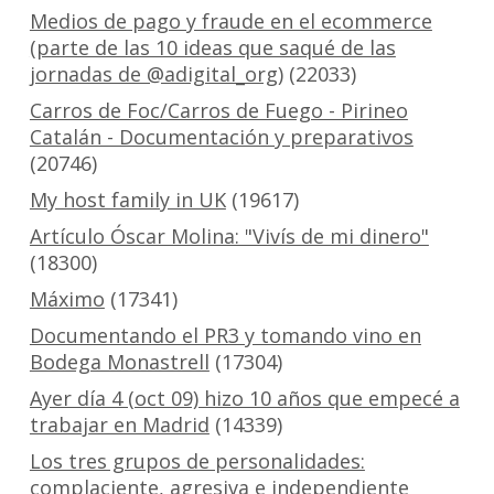
Medios de pago y fraude en el ecommerce
(parte de las 10 ideas que saqué de las
jornadas de @adigital_org)
(22033)
Carros de Foc/Carros de Fuego - Pirineo
Catalán - Documentación y preparativos
(20746)
My host family in UK
(19617)
Artículo Óscar Molina: "Vivís de mi dinero"
(18300)
Máximo
(17341)
Documentando el PR3 y tomando vino en
Bodega Monastrell
(17304)
Ayer día 4 (oct 09) hizo 10 años que empecé a
trabajar en Madrid
(14339)
Los tres grupos de personalidades:
complaciente, agresiva e independiente