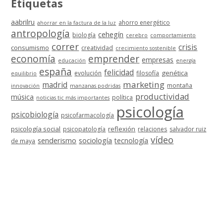
Etiquetas
aabrilru
ahorro energético
ahorrar en la factura de la luz
antropología
cehegín
biología
cerebro
comportamiento
correr
crisis
consumismo
creatividad
crecimiento sostenible
economía
emprender
empresas
educación
energía
españa
felicidad
genética
evolución
filosofía
equilibrio
marketing
madrid
montaña
innovación
manzanas podridas
productividad
música
política
noticias tic más importantes
psicología
psicobiología
psicofarmacología
psicología social
reflexión
psicopatología
relaciones
salvador ruiz
vídeo
senderismo
sociología
tecnología
de maya