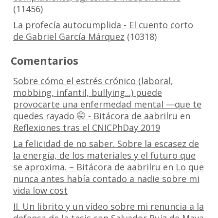
(11456)
La profecía autocumplida - El cuento corto
de Gabriel García Márquez
(10318)
Comentarios
Sobre cómo el estrés crónico (laboral,
mobbing, infantil, bullying...) puede
provocarte una enfermedad mental —que te
quedes rayado 🤭 - Bitácora de aabrilru
en
Reflexiones tras el CNICPhDay 2019
La felicidad de no saber. Sobre la escasez de
la energía, de los materiales y el futuro que
se aproxima. – Bitácora de aabrilru
en
Lo que
nunca antes había contado a nadie sobre mi
vida low cost
II. Un librito y un vídeo sobre mi renuncia a la
defensa de la tesis con Salvador Ruiz de Maya