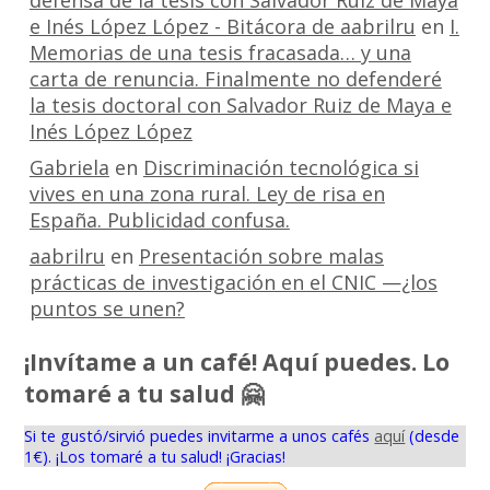
e Inés López López - Bitácora de aabrilru
en
I.
Memorias de una tesis fracasada… y una
carta de renuncia. Finalmente no defenderé
la tesis doctoral con Salvador Ruiz de Maya e
Inés López López
Gabriela
en
Discriminación tecnológica si
vives en una zona rural. Ley de risa en
España. Publicidad confusa.
aabrilru
en
Presentación sobre malas
prácticas de investigación en el CNIC —¿los
puntos se unen?
¡Invítame a un café! Aquí puedes. Lo
tomaré a tu salud 🤗
Si te gustó/sirvió puedes invitarme a unos cafés
aquí
(desde
1€). ¡Los tomaré a tu salud! ¡Gracias!