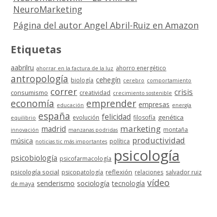
NeuroMarketing
Página del autor Angel Abril-Ruiz en Amazon
Etiquetas
aabrilru
ahorro energético
ahorrar en la factura de la luz
antropología
cehegín
biología
cerebro
comportamiento
correr
crisis
consumismo
creatividad
crecimiento sostenible
economía
emprender
empresas
educación
energía
españa
felicidad
genética
evolución
filosofía
equilibrio
marketing
madrid
montaña
innovación
manzanas podridas
productividad
música
política
noticias tic más importantes
psicología
psicobiología
psicofarmacología
psicología social
reflexión
psicopatología
relaciones
salvador ruiz
vídeo
senderismo
sociología
tecnología
de maya