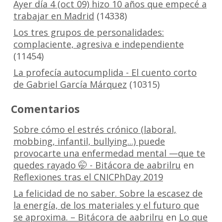
Ayer día 4 (oct 09) hizo 10 años que empecé a
trabajar en Madrid
(14338)
Los tres grupos de personalidades:
complaciente, agresiva e independiente
(11454)
La profecía autocumplida - El cuento corto
de Gabriel García Márquez
(10315)
Comentarios
Sobre cómo el estrés crónico (laboral,
mobbing, infantil, bullying...) puede
provocarte una enfermedad mental —que te
quedes rayado 🤭 - Bitácora de aabrilru
en
Reflexiones tras el CNICPhDay 2019
La felicidad de no saber. Sobre la escasez de
la energía, de los materiales y el futuro que
se aproxima. – Bitácora de aabrilru
en
Lo que