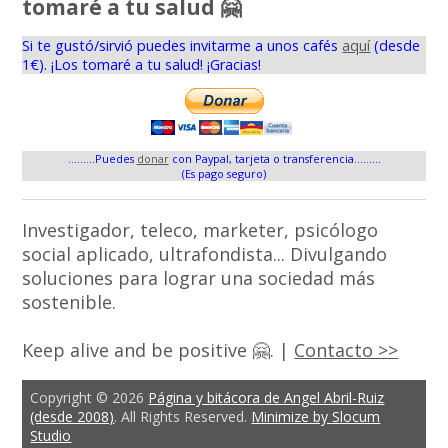
tomaré a tu salud 🤗
Si te gustó/sirvió puedes invitarme a unos cafés
aquí
(desde
1€). ¡Los tomaré a tu salud! ¡Gracias!
.........Puedes
donar
con Paypal, tarjeta o transferencia.........
(Es pago seguro)
Investigador, teleco, marketer, psicólogo
social aplicado, ultrafondista... Divulgando
soluciones para lograr una sociedad más
sostenible.
Keep alive and be positive 🤗. |
Contacto >>
Copyright © 2026
Página y bitácora de Angel Abril-Ruiz
(desde 2008)
. All Rights Reserved.
Minimize by Slocum
Studio