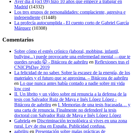
Ayer día 4 (oct 09) hizo 10 años que empecé a trabajar en
Madrid
(14332)
Los tres grupos de personalidades: complaciente, agresiva e
independiente
(11448)
La profecía autocumplida - El cuento corto de Gabriel García
Márquez
(10308)
Comentarios
Sobre cómo el estrés crónico (laboral, mobbing, infantil,
bullying...) puede provocarte una enfermedad mental —que te
quedes rayado 🤭 - Bitácora de aabrilru
en
Reflexiones tras el
CNICPhDay 2019
La felicidad de no saber. Sobre la escasez de la energía, de los
materiales y el futuro que se aproxima. – Bitácora de aabrilru
en
Lo que nunca antes había contado a nadie sobre mi vida
low cost
II. Un librito y un vídeo sobre mi renuncia a la defensa de la
tesis con Salvador Ruiz de Maya e Inés López López -
Bitácora de aabrilru
en
I. Memorias de una tesis fracasada… y
una carta de renuncia. Finalmente no defenderé la tesis
doctoral con Salvador Ruiz de Maya e Inés López López
Gabriela
en
Discriminación tecnológica si vives en una zona
rural. Ley de risa en España. Publicidad confusa.
aabrilru
en
Presentación sobre malas prácticas de