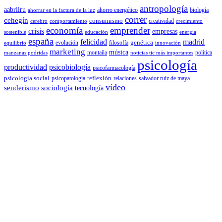
antropología
aabrilru
ahorro energético
biología
ahorrar en la factura de la luz
correr
cehegín
consumismo
creatividad
cerebro
comportamiento
crecimiento
economía
emprender
crisis
empresas
sostenible
educación
energía
españa
felicidad
madrid
genética
evolución
filosofía
equilibrio
innovación
marketing
música
montaña
política
manzanas podridas
noticias tic más importantes
psicología
productividad
psicobiología
psicofarmacología
psicología social
reflexión
psicopatología
relaciones
salvador ruiz de maya
vídeo
senderismo
sociología
tecnología