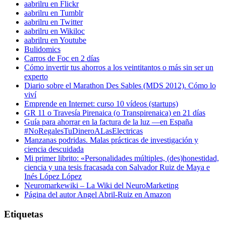
aabrilru en Flickr
aabrilru en Tumblr
aabrilru en Twitter
aabrilru en Wikiloc
aabrilru en Youtube
Bulidomics
Carros de Foc en 2 días
Cómo invertir tus ahorros a los veintitantos o más sin ser un
experto
Diario sobre el Marathon Des Sables (MDS 2012). Cómo lo
viví
Emprende en Internet: curso 10 vídeos (startups)
GR 11 o Travesía Pirenaica (o Transpirenaica) en 21 días
Guía para ahorrar en la factura de la luz —en España
#NoRegalesTuDineroALasElectricas
Manzanas podridas. Malas prácticas de investigación y
ciencia descuidada
Mi primer librito: «Personalidades múltiples, (des)honestidad,
ciencia y una tesis fracasada con Salvador Ruiz de Maya e
Inés López López
Neuromarkewiki – La Wiki del NeuroMarketing
Página del autor Angel Abril-Ruiz en Amazon
Etiquetas