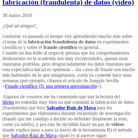
fabricación (fraudulenta) de datos (vídeo)
30 marzo 2018
¿Qué tal amigos?,
conforme va pasando el tiempo voy aprendiendo mucho más sobre
el tema de la
fabricación fraudulenta de datos
en experimentos
científicos y sobre el
fraude científico
en general.
Cuando no has leído al respecto piensas que los comportamientos
deshonestos en la academia son muy excepcionales, apenas unas
manzanas podridas, pero desgraciadamente los datos muestran que
esta expectativa inicial es optimista —los casos de fraude son mucho
más habituales de lo que imaginamos, como ya comenté hace unas
semanas (por ejemplo, citamos el artículo de Joaquín Sevilla
«
Fraude científico (I): una primera aproximación
»).
Algunos de vosotros me ha comentado que tras la lectura del
librito
no entendía muy bien en qué consistió la fabricación de datos
(fraudulenta) que hizo
Salvador Ruiz de Maya
para los
experimentos que elaboramos durante mi periodo de investigación
(fraude que me condujo a decidir no defender finalmente la tesis,
como ya sabéis), y por esto he decidido hacer un par de
vídeos
donde explico paso a paso (a través de la herramienta R) el método
que
Salvador Ruiz de Maya
siguió (y al parecer sigue