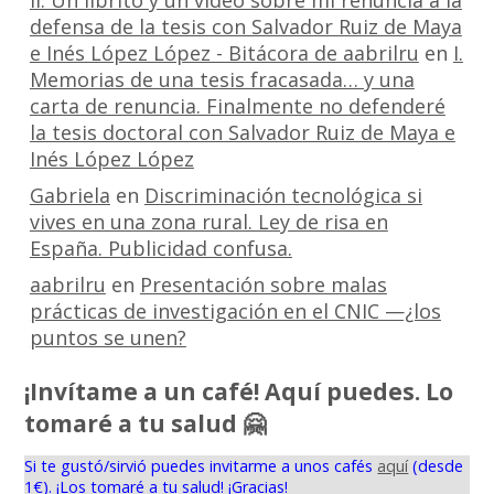
defensa de la tesis con Salvador Ruiz de Maya
e Inés López López - Bitácora de aabrilru
en
I.
Memorias de una tesis fracasada… y una
carta de renuncia. Finalmente no defenderé
la tesis doctoral con Salvador Ruiz de Maya e
Inés López López
Gabriela
en
Discriminación tecnológica si
vives en una zona rural. Ley de risa en
España. Publicidad confusa.
aabrilru
en
Presentación sobre malas
prácticas de investigación en el CNIC —¿los
puntos se unen?
¡Invítame a un café! Aquí puedes. Lo
tomaré a tu salud 🤗
Si te gustó/sirvió puedes invitarme a unos cafés
aquí
(desde
1€). ¡Los tomaré a tu salud! ¡Gracias!