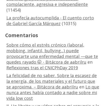
complaciente, agresiva e independiente
(11454)
La profecía autocumplida - El cuento corto
de Gabriel García Márquez
(10315)
Comentarios
Sobre cómo el estrés crónico (laboral,
mobbing, infantil, bullying...) puede
provocarte una enfermedad mental —que te
quedes rayado 🤭 - Bitácora de aabrilru
en
Reflexiones tras el CNICPhDay 2019
La felicidad de no saber. Sobre la escasez de
la energía, de los materiales y el futuro que
se aproxima. – Bitácora de aabrilru
en
Lo que
nunca antes había contado a nadie sobre mi
vida low cost
II. Un librito y un vídeo sobre mi renuncia a la