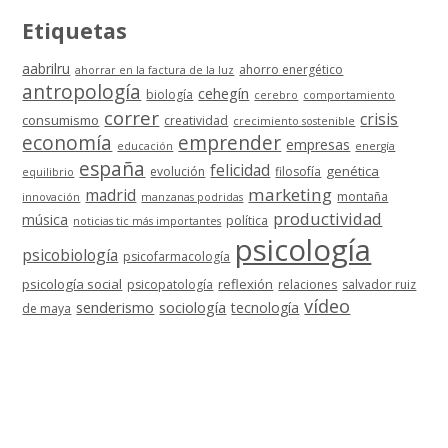
Etiquetas
aabrilru
ahorro energético
ahorrar en la factura de la luz
antropología
cehegín
biología
cerebro
comportamiento
correr
crisis
consumismo
creatividad
crecimiento sostenible
economía
emprender
empresas
educación
energía
españa
felicidad
genética
evolución
filosofía
equilibrio
marketing
madrid
montaña
innovación
manzanas podridas
productividad
música
política
noticias tic más importantes
psicología
psicobiología
psicofarmacología
psicología social
reflexión
psicopatología
relaciones
salvador ruiz
vídeo
senderismo
sociología
tecnología
de maya