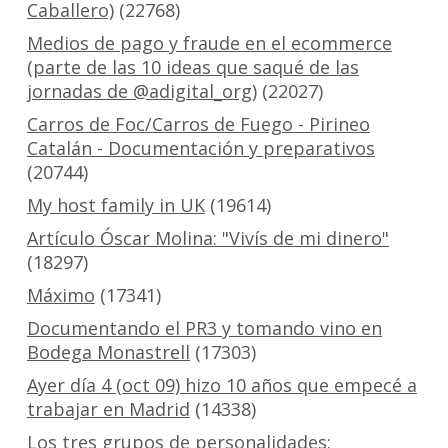
Caballero)
(22768)
Medios de pago y fraude en el ecommerce
(parte de las 10 ideas que saqué de las
jornadas de @adigital_org)
(22027)
Carros de Foc/Carros de Fuego - Pirineo
Catalán - Documentación y preparativos
(20744)
My host family in UK
(19614)
Artículo Óscar Molina: "Vivís de mi dinero"
(18297)
Máximo
(17341)
Documentando el PR3 y tomando vino en
Bodega Monastrell
(17303)
Ayer día 4 (oct 09) hizo 10 años que empecé a
trabajar en Madrid
(14338)
Los tres grupos de personalidades: