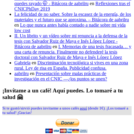
quedes rayado 🤭 - Bitácora de aabrilru
en
Reflexiones tras el
CNICPhDay 2019
La felicidad de no saber. Sobre la escasez de la energía, de los
materiales y el futuro que se aproxima. – Bitácora de aabrilru
en
Lo que nunca antes había contado a nadie sobre mi vida
low cost
II. Un librito y un vídeo sobre mi renuncia a la defensa de la
tesis con Salvador Ruiz de Maya e Inés López López -
Bitácora de aabrilru
en
I. Memorias de una tesis fracasada… y
una carta de renuncia. Finalmente no defenderé la tesis
doctoral con Salvador Ruiz de Maya e Inés López López
Gabriela
en
Discriminación tecnológica si vives en una zona
rural. Ley de risa en España. Publicidad confusa.
aabrilru
en
Presentación sobre malas prácticas de
investigación en el CNIC —¿los puntos se unen?
¡Invítame a un café! Aquí puedes. Lo tomaré a tu
salud 🤗
Si te gustó/sirvió puedes invitarme a unos cafés
aquí
(desde 1€). ¡Los tomaré a
tu salud! ¡Gracias!