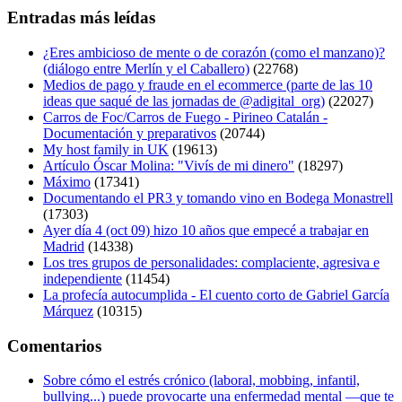
Entradas más leídas
¿Eres ambicioso de mente o de corazón (como el manzano)?
(diálogo entre Merlín y el Caballero)
(22768)
Medios de pago y fraude en el ecommerce (parte de las 10
ideas que saqué de las jornadas de @adigital_org)
(22027)
Carros de Foc/Carros de Fuego - Pirineo Catalán -
Documentación y preparativos
(20744)
My host family in UK
(19613)
Artículo Óscar Molina: "Vivís de mi dinero"
(18297)
Máximo
(17341)
Documentando el PR3 y tomando vino en Bodega Monastrell
(17303)
Ayer día 4 (oct 09) hizo 10 años que empecé a trabajar en
Madrid
(14338)
Los tres grupos de personalidades: complaciente, agresiva e
independiente
(11454)
La profecía autocumplida - El cuento corto de Gabriel García
Márquez
(10315)
Comentarios
Sobre cómo el estrés crónico (laboral, mobbing, infantil,
bullying...) puede provocarte una enfermedad mental —que te