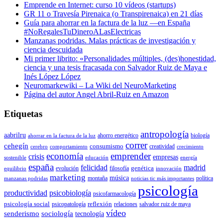
Emprende en Internet: curso 10 vídeos (startups)
GR 11 o Travesía Pirenaica (o Transpirenaica) en 21 días
Guía para ahorrar en la factura de la luz —en España
#NoRegalesTuDineroALasElectricas
Manzanas podridas. Malas prácticas de investigación y
ciencia descuidada
Mi primer librito: «Personalidades múltiples, (des)honestidad,
ciencia y una tesis fracasada con Salvador Ruiz de Maya e
Inés López López
Neuromarkewiki – La Wiki del NeuroMarketing
Página del autor Angel Abril-Ruiz en Amazon
Etiquetas
antropología
aabrilru
ahorro energético
biología
ahorrar en la factura de la luz
correr
cehegín
consumismo
creatividad
cerebro
comportamiento
crecimiento
economía
emprender
crisis
empresas
sostenible
educación
energía
españa
felicidad
madrid
genética
evolución
filosofía
equilibrio
innovación
marketing
música
montaña
política
manzanas podridas
noticias tic más importantes
psicología
productividad
psicobiología
psicofarmacología
psicología social
reflexión
psicopatología
relaciones
salvador ruiz de maya
vídeo
senderismo
sociología
tecnología