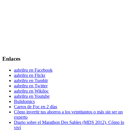
Enlaces
aabrilru en Facebook
aabrilru en Flickr
aabrilru en Tumblr
aabrilru en Twitter
aabrilru en Wikiloc
aabrilru en Youtube
Bulidomics
Carros de Foc en 2 días
Cómo invertir tus ahorros a los veintitantos o más sin ser un
experto
Diario sobre el Marathon Des Sables (MDS 2012). Cómo lo
viví