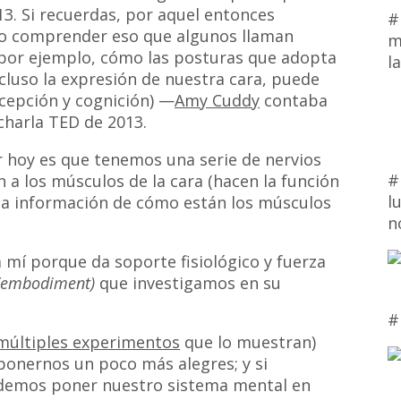
13. Si recuerdas, por aquel entonces
#
o comprender eso que algunos llaman
m
 por ejemplo, cómo las posturas que adopta
l
cluso la expresión de nuestra cara, puede
cepción y cognición) —
Amy Cuddy
contaba
charla TED de 2013.
r hoy es que tenemos una serie de nervios
#
a los músculos de la cara (hacen la función
l
 la información de cómo están los músculos
n
 mí porque da soporte fisiológico y fuerza
(embodiment)
que investigamos en su
#
múltiples experimentos
que lo muestran)
onernos un poco más alegres; y si
odemos poner nuestro sistema mental en