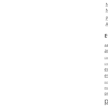
N
N
P
E
aa
a
co
cr
e
e
in
mo
p
p