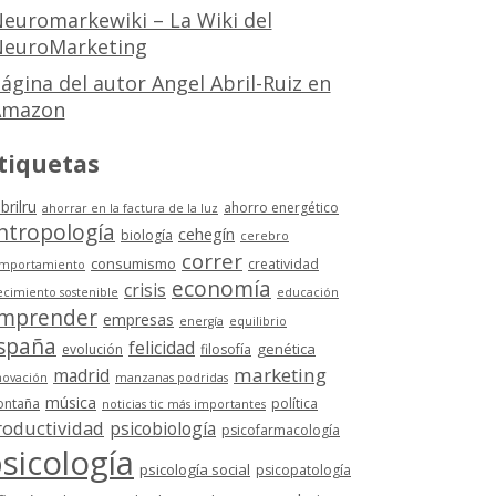
euromarkewiki – La Wiki del
euroMarketing
ágina del autor Angel Abril-Ruiz en
Amazon
tiquetas
brilru
ahorro energético
ahorrar en la factura de la luz
ntropología
cehegín
biología
cerebro
correr
consumismo
creatividad
mportamiento
economía
crisis
ecimiento sostenible
educación
mprender
empresas
energía
equilibrio
spaña
felicidad
genética
evolución
filosofía
marketing
madrid
novación
manzanas podridas
música
ntaña
política
noticias tic más importantes
roductividad
psicobiología
psicofarmacología
sicología
psicología social
psicopatología