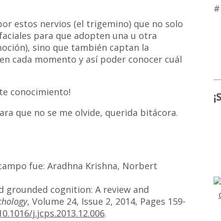
#
r estos nervios (el trigemino) que no solo
aciales para que adopten una u otra
oción), sino que también captan la
 en cada momento y así poder conocer cuál
ste conocimiento!
¡
ara que no se me olvide, querida bitácora.
e campo fue: Aradhna Krishna, Norbert
 grounded cognition: A review and
chology
, Volume 24, Issue 2, 2014, Pages 159-
10.1016/j.jcps.2013.12.006
.