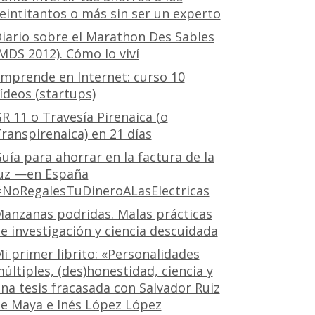
eintitantos o más sin ser un experto
iario sobre el Marathon Des Sables
MDS 2012). Cómo lo viví
mprende en Internet: curso 10
ídeos (startups)
R 11 o Travesía Pirenaica (o
ranspirenaica) en 21 días
uía para ahorrar en la factura de la
uz —en España
NoRegalesTuDineroALasElectricas
anzanas podridas. Malas prácticas
e investigación y ciencia descuidada
i primer librito: «Personalidades
últiples, (des)honestidad, ciencia y
na tesis fracasada con Salvador Ruiz
e Maya e Inés López López