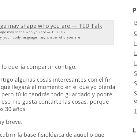
P
B
C
age may shape who you are — TED Talk:
ddy_your_body_language_may_shape_who_you_are
H
L
L
 lo quería compartir contigo.
S
tigo algunas cosas interesantes con el fin
S
s que llegará el momento en el que yo pierda
S
, pero tú lo tendrás todo guardado y podré
e
or eso me gusta contarte las cosas, porque
s 30 años.
T
y breve.
L
ubrir la base fisiológica de aquello que