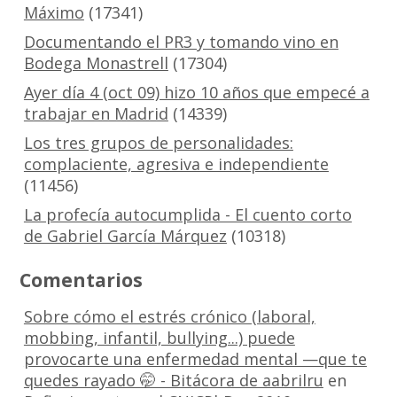
Máximo
(17341)
Documentando el PR3 y tomando vino en
Bodega Monastrell
(17304)
Ayer día 4 (oct 09) hizo 10 años que empecé a
trabajar en Madrid
(14339)
Los tres grupos de personalidades:
complaciente, agresiva e independiente
(11456)
La profecía autocumplida - El cuento corto
de Gabriel García Márquez
(10318)
Comentarios
Sobre cómo el estrés crónico (laboral,
mobbing, infantil, bullying...) puede
provocarte una enfermedad mental —que te
quedes rayado 🤭 - Bitácora de aabrilru
en