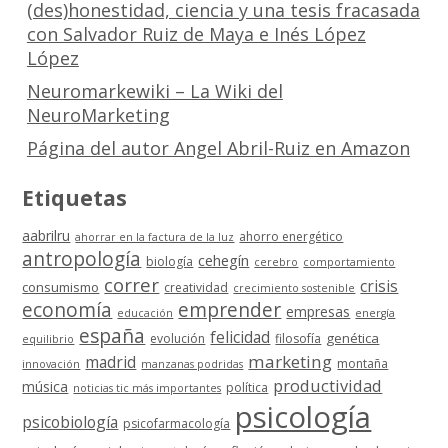
(des)honestidad, ciencia y una tesis fracasada
con Salvador Ruiz de Maya e Inés López
López
Neuromarkewiki – La Wiki del
NeuroMarketing
Página del autor Angel Abril-Ruiz en Amazon
Etiquetas
aabrilru
ahorro energético
ahorrar en la factura de la luz
antropología
cehegín
biología
cerebro
comportamiento
correr
crisis
consumismo
creatividad
crecimiento sostenible
economía
emprender
empresas
educación
energía
españa
felicidad
genética
evolución
filosofía
equilibrio
marketing
madrid
montaña
innovación
manzanas podridas
productividad
música
política
noticias tic más importantes
psicología
psicobiología
psicofarmacología