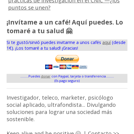
prácticas de investigación en el CNIC —¿los
puntos se unen?
¡Invítame a un café! Aquí puedes. Lo
tomaré a tu salud 🤗
Si te gustó/sirvió puedes invitarme a unos cafés
aquí
(desde
1€). ¡Los tomaré a tu salud! ¡Gracias!
.........Puedes
donar
con Paypal, tarjeta o transferencia.........
(Es pago seguro)
Investigador, teleco, marketer, psicólogo
social aplicado, ultrafondista... Divulgando
soluciones para lograr una sociedad más
sostenible.
Keep alive and be positive 🤗. |
Contacto >>