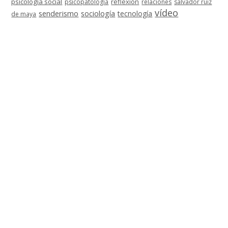
psicología social
reflexión
psicopatología
relaciones
salvador ruiz
vídeo
senderismo
sociología
tecnología
de maya