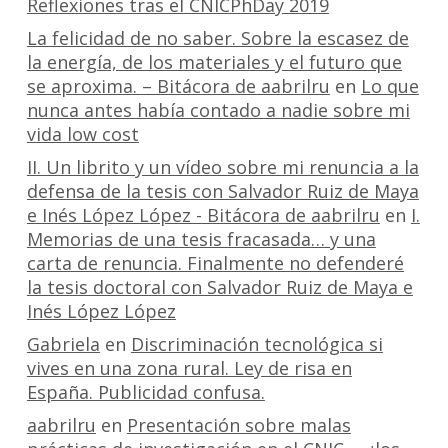
Reflexiones tras el CNICPhDay 2019
La felicidad de no saber. Sobre la escasez de
la energía, de los materiales y el futuro que
se aproxima. – Bitácora de aabrilru
en
Lo que
nunca antes había contado a nadie sobre mi
vida low cost
II. Un librito y un vídeo sobre mi renuncia a la
defensa de la tesis con Salvador Ruiz de Maya
e Inés López López - Bitácora de aabrilru
en
I.
Memorias de una tesis fracasada… y una
carta de renuncia. Finalmente no defenderé
la tesis doctoral con Salvador Ruiz de Maya e
Inés López López
Gabriela
en
Discriminación tecnológica si
vives en una zona rural. Ley de risa en
España. Publicidad confusa.
aabrilru
en
Presentación sobre malas