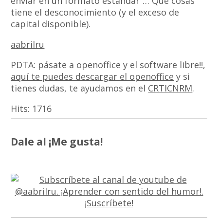
enviar en un formato estándar”… Qué cosas
tiene el desconocimiento (y el exceso de
capital disponible).
aabrilru
PDTA: pásate a openoffice y el software libre!!,
aquí te puedes descargar el openoffice
y si
tienes dudas, te ayudamos en el
CRTICNRM
.
Hits:
1716
Dale al ¡Me gusta!