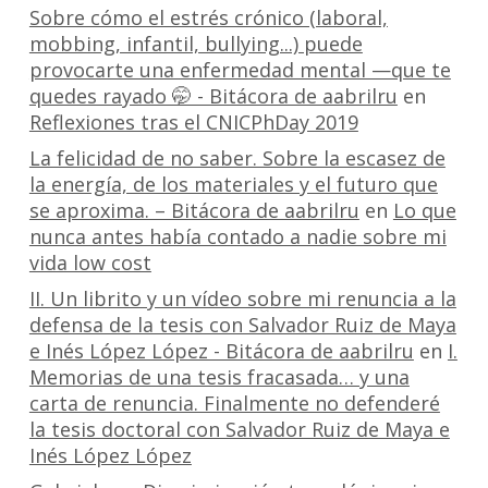
Sobre cómo el estrés crónico (laboral,
mobbing, infantil, bullying...) puede
provocarte una enfermedad mental —que te
quedes rayado 🤭 - Bitácora de aabrilru
en
Reflexiones tras el CNICPhDay 2019
La felicidad de no saber. Sobre la escasez de
la energía, de los materiales y el futuro que
se aproxima. – Bitácora de aabrilru
en
Lo que
nunca antes había contado a nadie sobre mi
vida low cost
II. Un librito y un vídeo sobre mi renuncia a la
defensa de la tesis con Salvador Ruiz de Maya
e Inés López López - Bitácora de aabrilru
en
I.
Memorias de una tesis fracasada… y una
carta de renuncia. Finalmente no defenderé
la tesis doctoral con Salvador Ruiz de Maya e
Inés López López