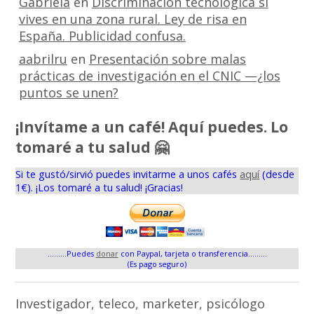
Gabriela
en
Discriminación tecnológica si
vives en una zona rural. Ley de risa en
España. Publicidad confusa.
aabrilru
en
Presentación sobre malas
prácticas de investigación en el CNIC —¿los
puntos se unen?
¡Invítame a un café! Aquí puedes. Lo
tomaré a tu salud 🤗
Si te gustó/sirvió puedes invitarme a unos cafés
aquí
(desde
1€). ¡Los tomaré a tu salud! ¡Gracias!
.........Puedes
donar
con Paypal, tarjeta o transferencia.........
(Es pago seguro)
Investigador, teleco, marketer, psicólogo