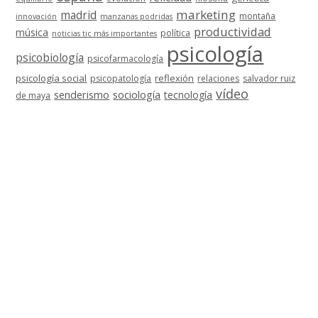
marketing
madrid
montaña
innovación
manzanas podridas
productividad
música
política
noticias tic más importantes
psicología
psicobiología
psicofarmacología
psicología social
reflexión
psicopatología
relaciones
salvador ruiz
vídeo
senderismo
sociología
tecnología
de maya