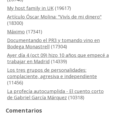
My host family in UK
(19617)
Artículo Óscar Molina: "Vivís de mi dinero"
(18300)
Máximo
(17341)
Documentando el PR3 y tomando vino en
Bodega Monastrell
(17304)
Ayer día 4 (oct 09) hizo 10 años que empecé a
trabajar en Madrid
(14339)
Los tres grupos de personalidades:
complaciente, agresiva e independiente
(11456)
La profecía autocumplida - El cuento corto
de Gabriel García Márquez
(10318)
Comentarios