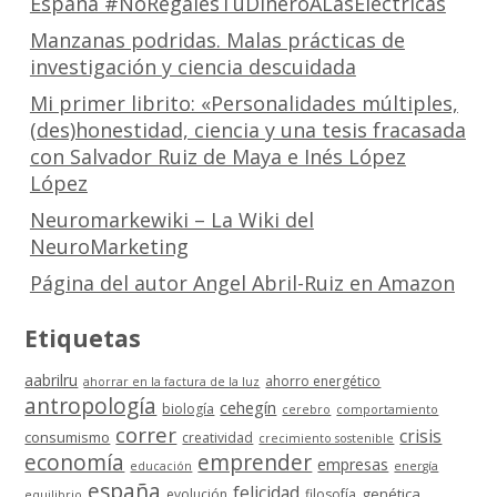
España #NoRegalesTuDineroALasElectricas
Manzanas podridas. Malas prácticas de
investigación y ciencia descuidada
Mi primer librito: «Personalidades múltiples,
(des)honestidad, ciencia y una tesis fracasada
con Salvador Ruiz de Maya e Inés López
López
Neuromarkewiki – La Wiki del
NeuroMarketing
Página del autor Angel Abril-Ruiz en Amazon
Etiquetas
aabrilru
ahorro energético
ahorrar en la factura de la luz
antropología
cehegín
biología
cerebro
comportamiento
correr
crisis
consumismo
creatividad
crecimiento sostenible
economía
emprender
empresas
educación
energía
españa
felicidad
genética
evolución
filosofía
equilibrio