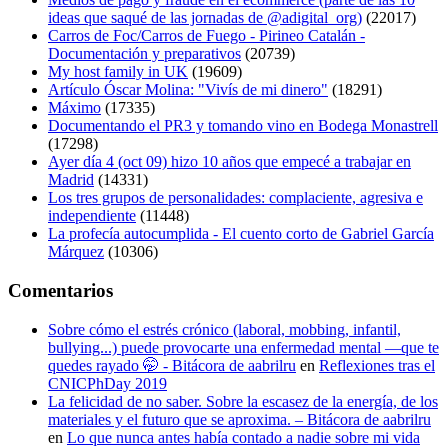
ideas que saqué de las jornadas de @adigital_org)
(22017)
Carros de Foc/Carros de Fuego - Pirineo Catalán -
Documentación y preparativos
(20739)
My host family in UK
(19609)
Artículo Óscar Molina: "Vivís de mi dinero"
(18291)
Máximo
(17335)
Documentando el PR3 y tomando vino en Bodega Monastrell
(17298)
Ayer día 4 (oct 09) hizo 10 años que empecé a trabajar en
Madrid
(14331)
Los tres grupos de personalidades: complaciente, agresiva e
independiente
(11448)
La profecía autocumplida - El cuento corto de Gabriel García
Márquez
(10306)
Comentarios
Sobre cómo el estrés crónico (laboral, mobbing, infantil,
bullying...) puede provocarte una enfermedad mental —que te
quedes rayado 🤭 - Bitácora de aabrilru
en
Reflexiones tras el
CNICPhDay 2019
La felicidad de no saber. Sobre la escasez de la energía, de los
materiales y el futuro que se aproxima. – Bitácora de aabrilru
en
Lo que nunca antes había contado a nadie sobre mi vida