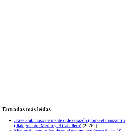
Entradas más leídas
¿Eres ambicioso de mente o de corazón (como el manzano)?
(diálogo entre Merlín y el Caballero)
(22762)
Medios de pago y fraude en el ecommerce (parte de las 10