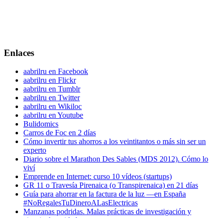
Enlaces
aabrilru en Facebook
aabrilru en Flickr
aabrilru en Tumblr
aabrilru en Twitter
aabrilru en Wikiloc
aabrilru en Youtube
Bulidomics
Carros de Foc en 2 días
Cómo invertir tus ahorros a los veintitantos o más sin ser un
experto
Diario sobre el Marathon Des Sables (MDS 2012). Cómo lo
viví
Emprende en Internet: curso 10 vídeos (startups)
GR 11 o Travesía Pirenaica (o Transpirenaica) en 21 días
Guía para ahorrar en la factura de la luz —en España
#NoRegalesTuDineroALasElectricas
Manzanas podridas. Malas prácticas de investigación y