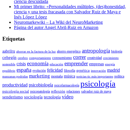
ciencia descuidada
Mi primer librito: «Personalidades múltiples, (des)honestidad,
ciencia y una tesis fracasada con Salvador Ruiz de Maya e
Inés López López
Neuromarkewiki – La Wiki del NeuroMarketing
Página del autor Angel Abril-Ruiz en Amazon
Etiquetas
antropología
aabrilru
ahorro energético
biología
ahorrar en la factura de la luz
correr
cehegín
consumismo
creatividad
cerebro
comportamiento
crecimiento
economía
emprender
crisis
empresas
sostenible
educación
energía
españa
felicidad
madrid
genética
evolución
filosofía
equilibrio
innovación
marketing
música
montaña
política
manzanas podridas
noticias tic más importantes
psicología
productividad
psicobiología
psicofarmacología
psicología social
reflexión
psicopatología
relaciones
salvador ruiz de maya
vídeo
senderismo
sociología
tecnología