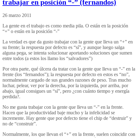
trabajar en posición “-” (fernandos)
26 marzo 2011
La gente en el trabajo es como media pila. O están en la posición
“+” o están en la posición “-”
La verdad es que da gusto trabajar con la gente que lleva un “+” en
su frente; la respuesta por defecto es “sí”, y aunque luego salga
alguna pega, se intenta solucionar aportando soluciones que sumen
entre todos (a estos los llamo los “salvadores”)
Por otra parte, qué úlcera da tratar con la gente que lleva un “-” en la
frente (los “fernandos”); la respuesta por defecto en estos es “no”,
normalmente cargado de sus grandes razones de peso. Tras mucho
luchar, pelear, ver por la derecha, por la izquierda, por arriba, por
abajo, igual consigues un “sí”, pero ¿con cuánto tiempo y energía
perdida?.
No me gusta trabajar con la gente que lleva un “-” en la frente.
Hacen que la productividad baje mucho y la infelicidad se
incremente. Hay gente que por defecto tiene el chip de “destruir” y
no de “construir”.
Normalmente, los que llevan el “+” en la frente, suelen coincidir con