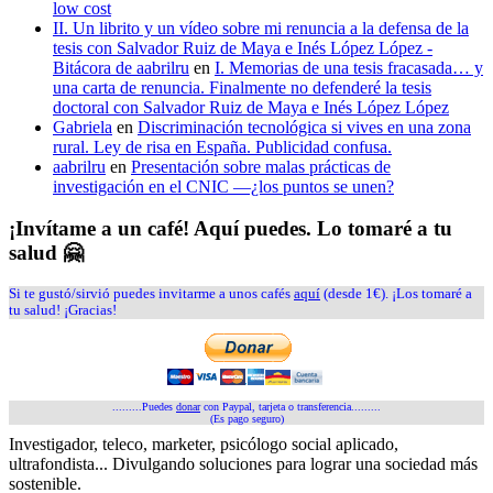
low cost
II. Un librito y un vídeo sobre mi renuncia a la defensa de la
tesis con Salvador Ruiz de Maya e Inés López López -
Bitácora de aabrilru
en
I. Memorias de una tesis fracasada… y
una carta de renuncia. Finalmente no defenderé la tesis
doctoral con Salvador Ruiz de Maya e Inés López López
Gabriela
en
Discriminación tecnológica si vives en una zona
rural. Ley de risa en España. Publicidad confusa.
aabrilru
en
Presentación sobre malas prácticas de
investigación en el CNIC —¿los puntos se unen?
¡Invítame a un café! Aquí puedes. Lo tomaré a tu
salud 🤗
Si te gustó/sirvió puedes invitarme a unos cafés
aquí
(desde 1€). ¡Los tomaré a
tu salud! ¡Gracias!
.........Puedes
donar
con Paypal, tarjeta o transferencia.........
(Es pago seguro)
Investigador, teleco, marketer, psicólogo social aplicado,
ultrafondista... Divulgando soluciones para lograr una sociedad más
sostenible.