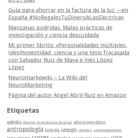
Guía para ahorrar en la factura de la luz —en
España #NoRegalesTuDineroALasElectricas
Manzanas podridas. Malas prácticas de
investigación y ciencia descuidada
Mi primer librito: «Personalidades múltiples,
(des)honestidad, ciencia y una tesis fracasada
con Salvador Ruiz de Maya e Inés López
López
Neuromarkewiki – La Wiki del
NeuroMarketing
Página del autor Angel Abril-Ruiz en Amazon
Etiquetas
aabrilru
ahorro energético
ahorrar en la factura de la luz
antropología
cehegín
biología
cerebro
comportamiento
correr
crisis
consumismo
creatividad