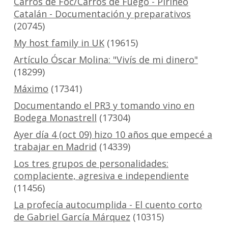
Carros de Foc/Carros de Fuego - Pirineo
Catalán - Documentación y preparativos
(20745)
My host family in UK
(19615)
Artículo Óscar Molina: "Vivís de mi dinero"
(18299)
Máximo
(17341)
Documentando el PR3 y tomando vino en
Bodega Monastrell
(17304)
Ayer día 4 (oct 09) hizo 10 años que empecé a
trabajar en Madrid
(14339)
Los tres grupos de personalidades:
complaciente, agresiva e independiente
(11456)
La profecía autocumplida - El cuento corto
de Gabriel García Márquez
(10315)