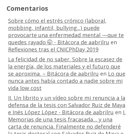
Comentarios
Sobre cómo el estrés crónico (laboral,
mobbing, infantil, bullying...) puede
provocarte una enfermedad mental —que te
quedes rayado 🤭 - Bitácora de aabrilru
en
Reflexiones tras el CNICPhDay 2019
La felicidad de no saber. Sobre la escasez de
la energía, de los materiales y el futuro que
se aproxima. – Bitácora de aabrilru
en
Lo que
nunca antes había contado a nadie sobre mi
vida low cost
II. Un librito y un vídeo sobre mi renuncia a la
defensa de la tesis con Salvador Ruiz de Maya
e Inés López López - Bitácora de aabrilru
en
I.
Memorias de una tesis fracasada… y una
carta de renuncia. Finalmente no defenderé
la tesis doctoral con Salvador Ruiz de Maya e