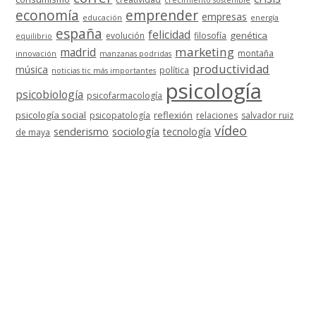
crecimiento sostenible
economía
emprender
empresas
educación
energía
españa
felicidad
genética
evolución
filosofía
equilibrio
marketing
madrid
montaña
innovación
manzanas podridas
productividad
música
política
noticias tic más importantes
psicología
psicobiología
psicofarmacología
psicología social
reflexión
psicopatología
relaciones
salvador ruiz
vídeo
senderismo
sociología
tecnología
de maya