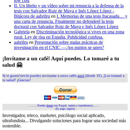
low cost
II. Un librito y un vídeo sobre mi renuncia a la defensa de la
tesis con Salvador Ruiz de Maya e Inés López López -
Bitácora de aabrilru
en
I. Memorias de una tesis fracasada… y
una carta de renuncia. Finalmente no defenderé la tesis
doctoral con Salvador Ruiz de Maya e Inés López López
Gabriela
en
Discriminación tecnológica si vives en una zona
rural. Ley de risa en España. Publicidad confusa.
aabrilru
en
Presentación sobre malas prácticas de
investigación en el CNIC —¿los puntos se unen?
¡Invítame a un café! Aquí puedes. Lo tomaré a tu
salud 🤗
Si te gustó/sirvió puedes invitarme a unos cafés
aquí
(desde 1€). ¡Los tomaré a
tu salud! ¡Gracias!
.........Puedes
donar
con Paypal, tarjeta o transferencia.........
(Es pago seguro)
Investigador, teleco, marketer, psicólogo social aplicado,
ultrafondista... Divulgando soluciones para lograr una sociedad más
sostenible.