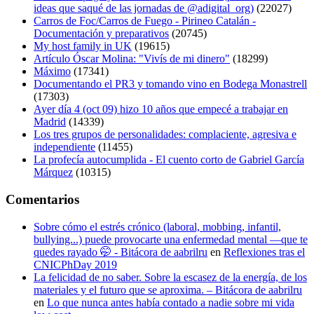
ideas que saqué de las jornadas de @adigital_org)
(22027)
Carros de Foc/Carros de Fuego - Pirineo Catalán -
Documentación y preparativos
(20745)
My host family in UK
(19615)
Artículo Óscar Molina: "Vivís de mi dinero"
(18299)
Máximo
(17341)
Documentando el PR3 y tomando vino en Bodega Monastrell
(17303)
Ayer día 4 (oct 09) hizo 10 años que empecé a trabajar en
Madrid
(14339)
Los tres grupos de personalidades: complaciente, agresiva e
independiente
(11455)
La profecía autocumplida - El cuento corto de Gabriel García
Márquez
(10315)
Comentarios
Sobre cómo el estrés crónico (laboral, mobbing, infantil,
bullying...) puede provocarte una enfermedad mental —que te
quedes rayado 🤭 - Bitácora de aabrilru
en
Reflexiones tras el
CNICPhDay 2019
La felicidad de no saber. Sobre la escasez de la energía, de los
materiales y el futuro que se aproxima. – Bitácora de aabrilru
en
Lo que nunca antes había contado a nadie sobre mi vida