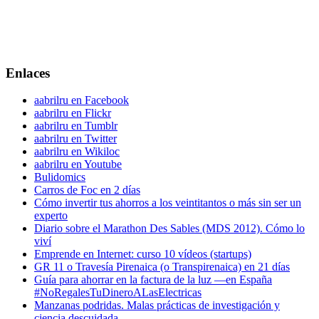
Enlaces
aabrilru en Facebook
aabrilru en Flickr
aabrilru en Tumblr
aabrilru en Twitter
aabrilru en Wikiloc
aabrilru en Youtube
Bulidomics
Carros de Foc en 2 días
Cómo invertir tus ahorros a los veintitantos o más sin ser un
experto
Diario sobre el Marathon Des Sables (MDS 2012). Cómo lo
viví
Emprende en Internet: curso 10 vídeos (startups)
GR 11 o Travesía Pirenaica (o Transpirenaica) en 21 días
Guía para ahorrar en la factura de la luz —en España
#NoRegalesTuDineroALasElectricas
Manzanas podridas. Malas prácticas de investigación y
ciencia descuidada