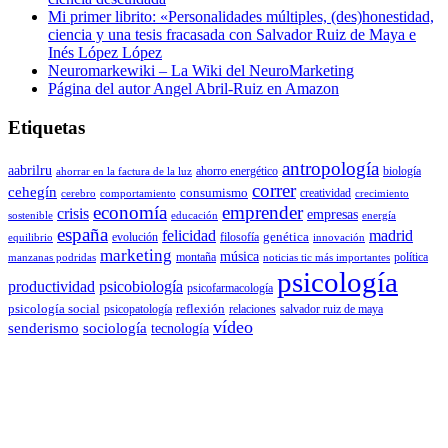
Mi primer librito: «Personalidades múltiples, (des)honestidad,
ciencia y una tesis fracasada con Salvador Ruiz de Maya e
Inés López López
Neuromarkewiki – La Wiki del NeuroMarketing
Página del autor Angel Abril-Ruiz en Amazon
Etiquetas
antropología
aabrilru
ahorro energético
biología
ahorrar en la factura de la luz
correr
cehegín
consumismo
creatividad
cerebro
comportamiento
crecimiento
economía
emprender
crisis
empresas
sostenible
educación
energía
españa
felicidad
madrid
genética
evolución
filosofía
equilibrio
innovación
marketing
música
montaña
política
manzanas podridas
noticias tic más importantes
psicología
productividad
psicobiología
psicofarmacología
psicología social
reflexión
psicopatología
relaciones
salvador ruiz de maya
vídeo
senderismo
sociología
tecnología