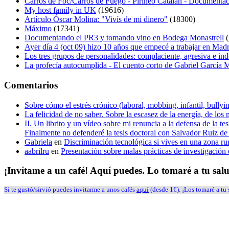
Carros de Foc/Carros de Fuego - Pirineo Catalán - Documentac
My host family in UK
(19616)
Artículo Óscar Molina: "Vivís de mi dinero"
(18300)
Máximo
(17341)
Documentando el PR3 y tomando vino en Bodega Monastrell
(
Ayer día 4 (oct 09) hizo 10 años que empecé a trabajar en Mad
Los tres grupos de personalidades: complaciente, agresiva e in
La profecía autocumplida - El cuento corto de Gabriel García
Comentarios
Sobre cómo el estrés crónico (laboral, mobbing, infantil, bull
La felicidad de no saber. Sobre la escasez de la energía, de los 
II. Un librito y un vídeo sobre mi renuncia a la defensa de la 
Finalmente no defenderé la tesis doctoral con Salvador Ruiz 
Gabriela
en
Discriminación tecnológica si vives en una zona ru
aabrilru
en
Presentación sobre malas prácticas de investigació
¡Invítame a un café! Aquí puedes. Lo tomaré a tu sal
Si te gustó/sirvió puedes invitarme a unos cafés
aquí
(desde 1€). ¡Los tomaré a tu 