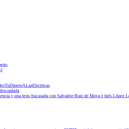
perto
ví
alesTuDineroALasElectricas
 descuidada
 ciencia y una tesis fracasada con Salvador Ruiz de Maya e Inés López 