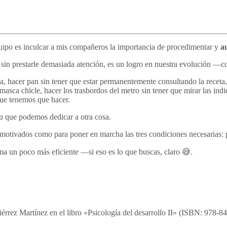
uipo es inculcar a mis compañeros la importancia de procedimentar y
a
sin prestarle demasiada atención, es un logro en nuestra evolución —
, hacer pan sin tener que estar permanentemente consultando la receta
masca chicle, hacer los trasbordos del metro sin tener que mirar las in
que tenemos que hacer.
a
que podemos dedicar a otra cosa.
 motivados como para poner en marcha las tres condiciones necesarias: pra
rma un poco más eficiente —si eso es lo que buscas, claro 😅.
utiérrez Martínez en el libro «Psicología del desarrollo II» (ISBN: 978