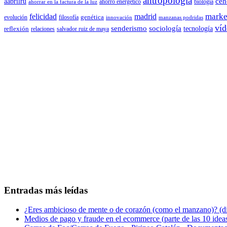
antropología
aabrilru
ceh
ahorro energético
biología
ahorrar en la factura de la luz
marke
felicidad
madrid
genética
evolución
filosofía
innovación
manzanas podridas
víd
senderismo
sociología
tecnología
reflexión
relaciones
salvador ruiz de maya
Entradas más leídas
¿Eres ambicioso de mente o de corazón (como el manzano)? (diá
Medios de pago y fraude en el ecommerce (parte de las 10 idea