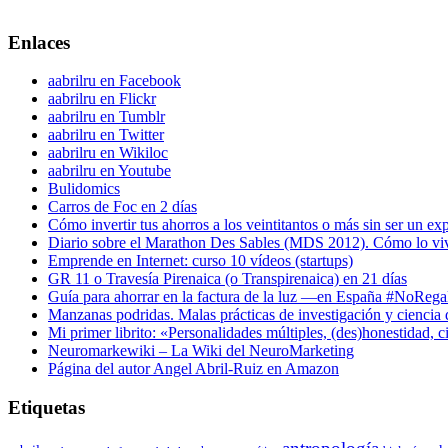
Enlaces
aabrilru en Facebook
aabrilru en Flickr
aabrilru en Tumblr
aabrilru en Twitter
aabrilru en Wikiloc
aabrilru en Youtube
Bulidomics
Carros de Foc en 2 días
Cómo invertir tus ahorros a los veintitantos o más sin ser un ex
Diario sobre el Marathon Des Sables (MDS 2012). Cómo lo vi
Emprende en Internet: curso 10 vídeos (startups)
GR 11 o Travesía Pirenaica (o Transpirenaica) en 21 días
Guía para ahorrar en la factura de la luz —en España #NoReg
Manzanas podridas. Malas prácticas de investigación y ciencia
Mi primer librito: «Personalidades múltiples, (des)honestidad,
Neuromarkewiki – La Wiki del NeuroMarketing
Página del autor Angel Abril-Ruiz en Amazon
Etiquetas