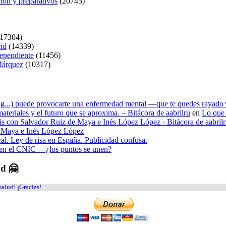
ión y preparativos
(20745)
17304)
rid
(14339)
dependiente
(11456)
 Márquez
(10317)
ying...) puede provocarte una enfermedad mental —que te quedes rayado 
materiales y el futuro que se aproxima. – Bitácora de aabrilru
en
Lo que 
tesis con Salvador Ruiz de Maya e Inés López López - Bitácora de aabril
de Maya e Inés López López
ral. Ley de risa en España. Publicidad confusa.
n en el CNIC —¿los puntos se unen?
ud 🤗
salud! ¡Gracias!