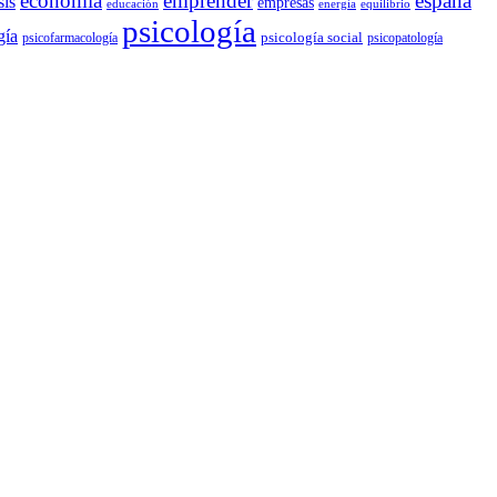
economía
emprender
españa
sis
empresas
educación
energía
equilibrio
psicología
gía
psicología social
psicofarmacología
psicopatología