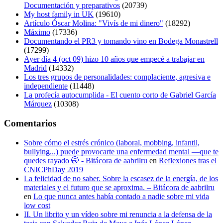
Documentación y preparativos
(20739)
My host family in UK
(19610)
Artículo Óscar Molina: "Vivís de mi dinero"
(18292)
Máximo
(17336)
Documentando el PR3 y tomando vino en Bodega Monastrell
(17299)
Ayer día 4 (oct 09) hizo 10 años que empecé a trabajar en
Madrid
(14332)
Los tres grupos de personalidades: complaciente, agresiva e
independiente
(11448)
La profecía autocumplida - El cuento corto de Gabriel García
Márquez
(10308)
Comentarios
Sobre cómo el estrés crónico (laboral, mobbing, infantil,
bullying...) puede provocarte una enfermedad mental —que te
quedes rayado 🤭 - Bitácora de aabrilru
en
Reflexiones tras el
CNICPhDay 2019
La felicidad de no saber. Sobre la escasez de la energía, de los
materiales y el futuro que se aproxima. – Bitácora de aabrilru
en
Lo que nunca antes había contado a nadie sobre mi vida
low cost
II. Un librito y un vídeo sobre mi renuncia a la defensa de la