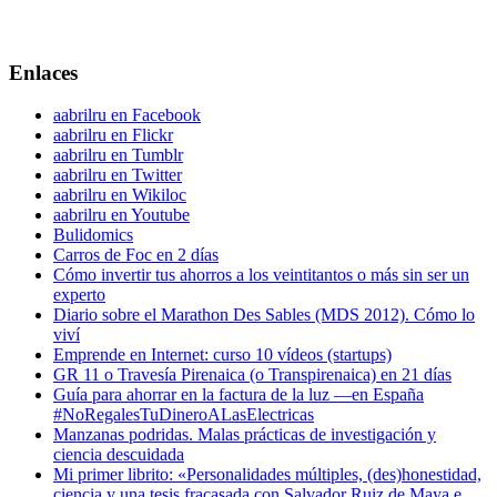
Enlaces
aabrilru en Facebook
aabrilru en Flickr
aabrilru en Tumblr
aabrilru en Twitter
aabrilru en Wikiloc
aabrilru en Youtube
Bulidomics
Carros de Foc en 2 días
Cómo invertir tus ahorros a los veintitantos o más sin ser un
experto
Diario sobre el Marathon Des Sables (MDS 2012). Cómo lo
viví
Emprende en Internet: curso 10 vídeos (startups)
GR 11 o Travesía Pirenaica (o Transpirenaica) en 21 días
Guía para ahorrar en la factura de la luz —en España
#NoRegalesTuDineroALasElectricas
Manzanas podridas. Malas prácticas de investigación y
ciencia descuidada
Mi primer librito: «Personalidades múltiples, (des)honestidad,
ciencia y una tesis fracasada con Salvador Ruiz de Maya e