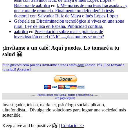
tesis con Salvador Ruiz de Maya e Inés López López -
Bitácora de aabrilru
en
I. Memorias de una tesis fracasada… y
una carta de renuncia. Finalmente no defenderé la tesis
doctoral con Salvador Ruiz de Maya e Inés López López
Gabriela
en
Discriminación tecnológica si vives en una zona
rural. Ley de risa en España. Publicidad confusa.
aabrilru
en
Presentación sobre malas prácticas de
investigación en el CNIC —¿los puntos se unen?
¡Invítame a un café! Aquí puedes. Lo tomaré a tu
salud 🤗
Si te gustó/sirvió puedes invitarme a unos cafés
aquí
(desde 1€). ¡Los tomaré a
tu salud! ¡Gracias!
.........Puedes
donar
con Paypal, tarjeta o transferencia.........
(Es pago seguro)
Investigador, teleco, marketer, psicólogo social aplicado,
ultrafondista... Divulgando soluciones para lograr una sociedad más
sostenible.
Keep alive and be positive 🤗. |
Contacto >>