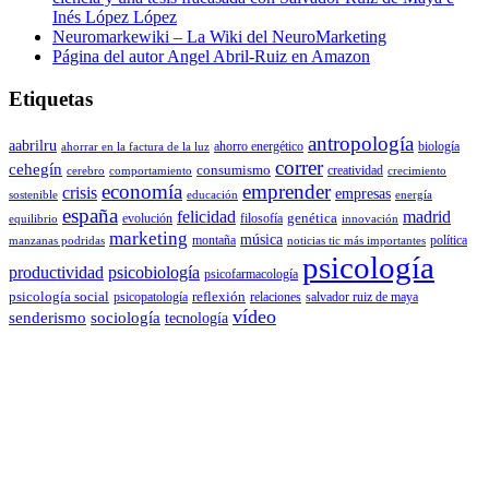
Inés López López
Neuromarkewiki – La Wiki del NeuroMarketing
Página del autor Angel Abril-Ruiz en Amazon
Etiquetas
antropología
aabrilru
ahorro energético
biología
ahorrar en la factura de la luz
correr
cehegín
consumismo
creatividad
cerebro
comportamiento
crecimiento
economía
emprender
crisis
empresas
sostenible
educación
energía
españa
felicidad
madrid
genética
evolución
filosofía
equilibrio
innovación
marketing
música
montaña
política
manzanas podridas
noticias tic más importantes
psicología
productividad
psicobiología
psicofarmacología
psicología social
reflexión
psicopatología
relaciones
salvador ruiz de maya
vídeo
senderismo
sociología
tecnología