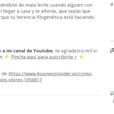
#
niéndote de mala leche cuando alguien con
l llegar a casa y te alteras, que sepas que
rque tu herencia filogenética está haciendo
¡
o a mi canal de Youtube
, te agradezco mil si
n.
Pincha aquí para suscribirte >
a de
https://www.businessinsider.es/como-
alos-olores-1056817