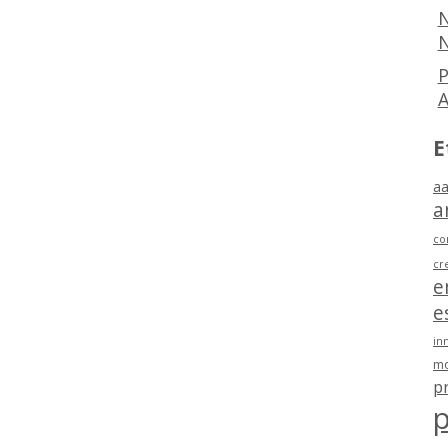
N
N
P
E
aa
a
co
cr
e
e
in
mo
p
p