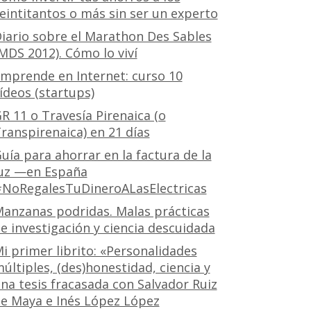
eintitantos o más sin ser un experto
iario sobre el Marathon Des Sables
MDS 2012). Cómo lo viví
mprende en Internet: curso 10
ídeos (startups)
R 11 o Travesía Pirenaica (o
ranspirenaica) en 21 días
uía para ahorrar en la factura de la
uz —en España
NoRegalesTuDineroALasElectricas
anzanas podridas. Malas prácticas
e investigación y ciencia descuidada
i primer librito: «Personalidades
últiples, (des)honestidad, ciencia y
na tesis fracasada con Salvador Ruiz
e Maya e Inés López López