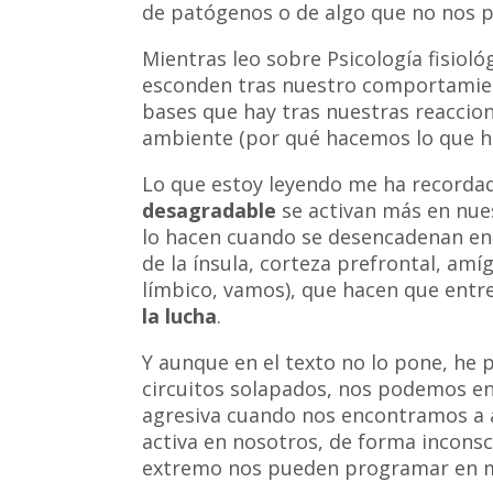
de patógenos o de algo que no nos p
Mientras leo sobre Psicología fisiol
esconden tras nuestro comportamient
bases que hay tras nuestras reaccion
ambiente (por qué hacemos lo que 
Lo que estoy leyendo me ha record
desagradable
se activan más en nues
lo hacen cuando se desencadenan e
de la ínsula, corteza prefrontal, am
límbico, vamos), que hacen que ent
la lucha
.
Y aunque en el texto no lo pone, he 
circuitos solapados, nos podemos e
agresiva cuando nos encontramos a al
activa en nosotros, de forma incons
extremo nos pueden programar en m