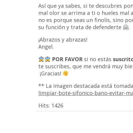
Así que ya sabes, si te descubres po
mal olor se arrima a ti o hueles mal a
no es porque seas un finolis, sino po
su función y trata de defenderte 🤗.
¡Abrazos y abrazas!
Angel.
POR FAVOR
si no estás
suscrit
te suscribes, que me vendrá muy bie
¡Gracias!
** La imagen destacada está tomad
limpiar-bote-sifonico-bano-evitar-m
Hits:
1426