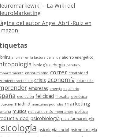
euromarkewiki – La Wiki del
euroMarketing
ágina del autor Angel Abril-Ruiz en
Amazon
tiquetas
brilru
ahorro energético
ahorrar en la factura de la luz
ntropología
cehegín
biología
cerebro
correr
consumismo
creatividad
mportamiento
economía
crisis
ecimiento sostenible
educación
mprender
empresas
energía
equilibrio
spaña
felicidad
genética
evolución
filosofía
marketing
madrid
novación
manzanas podridas
música
ntaña
política
noticias tic más importantes
roductividad
psicobiología
psicofarmacología
sicología
psicología social
psicopatología