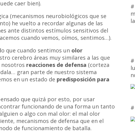
uede caer bien).
#
m
ógica (mecanismos neurobiológicos que se
l
o) he vuelto a recordar algunas de las
es ante distintos estímulos sensitivos del
hacemos cuando vemos, oímos, sentimos…).
ado que cuando sentimos un
olor
tro cerebro áreas muy similares a las que
#
n nosotros
reacciones de defensa
(corteza
l
ígdala… gran parte de nuestro sistema
n
remos en un estado de
predisposición para
pensado que quizá por esto, por usar
ncontrar funcionando de una forma un tanto
#
guien o algo con mal olor: el mal olor
ciente, mecanismos de defensa que en el
odo de funcionamiento de batalla.