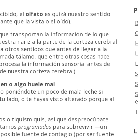
P
ibido, el
olfato
es quizá nuestro sentido
te que la vista o el oído).
B
C
que transportan la información de lo que
tra nariz a la parte de la corteza cerebral
H
a otros sentidos que antes de llegar a la
L
amada tálamo, que entre otras cosas hace
L
procesa la información sensorial antes de
de nuestra corteza cerebral).
S
S
en o algo huele mal
to poniéndote un poco de mala leche si
S
tu lado, o te hayas visto alterado porque al
e
T
os o tiquismiquis, así que despreocúpate
estamos
programados
para sobrevivir —un
L
 posible fuente de contagio (por ser fuente