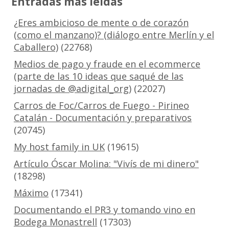
Entradas más leídas
¿Eres ambicioso de mente o de corazón
(como el manzano)? (diálogo entre Merlín y el
Caballero)
(22768)
Medios de pago y fraude en el ecommerce
(parte de las 10 ideas que saqué de las
jornadas de @adigital_org)
(22027)
Carros de Foc/Carros de Fuego - Pirineo
Catalán - Documentación y preparativos
(20745)
My host family in UK
(19615)
Artículo Óscar Molina: "Vivís de mi dinero"
(18298)
Máximo
(17341)
Documentando el PR3 y tomando vino en
Bodega Monastrell
(17303)