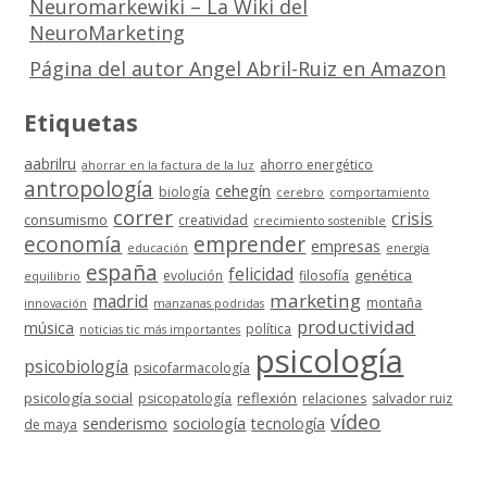
Neuromarkewiki – La Wiki del
NeuroMarketing
Página del autor Angel Abril-Ruiz en Amazon
Etiquetas
aabrilru
ahorro energético
ahorrar en la factura de la luz
antropología
cehegín
biología
cerebro
comportamiento
correr
crisis
consumismo
creatividad
crecimiento sostenible
economía
emprender
empresas
educación
energía
españa
felicidad
genética
evolución
filosofía
equilibrio
marketing
madrid
montaña
innovación
manzanas podridas
productividad
música
política
noticias tic más importantes
psicología
psicobiología
psicofarmacología
psicología social
reflexión
psicopatología
relaciones
salvador ruiz
vídeo
senderismo
sociología
tecnología
de maya