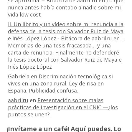
se aproxima. – Bitácora de aabrilru
en
Lo que
nunca antes había contado a nadie sobre mi
vida low cost
II. Un librito y un vídeo sobre mi renuncia a la
defensa de la tesis con Salvador Ruiz de Maya
e Inés López López - Bitácora de aabrilru
en
I.
Memorias de una tesis fracasada… y una
carta de renuncia. Finalmente no defenderé
la tesis doctoral con Salvador Ruiz de Maya e
Inés López López
Gabriela
en
Discriminación tecnológica si
vives en una zona rural. Ley de risa en
España. Publicidad confusa.
aabrilru
en
Presentación sobre malas
prácticas de investigación en el CNIC —¿los
puntos se unen?
¡Invítame a un café! Aquí puedes. Lo