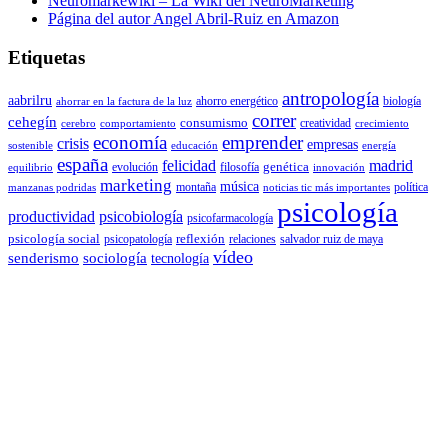
Neuromarkewiki – La Wiki del NeuroMarketing
Página del autor Angel Abril-Ruiz en Amazon
Etiquetas
antropología
aabrilru
ahorro energético
biología
ahorrar en la factura de la luz
correr
cehegín
consumismo
creatividad
cerebro
comportamiento
crecimiento
economía
emprender
crisis
empresas
sostenible
educación
energía
españa
felicidad
madrid
genética
evolución
filosofía
equilibrio
innovación
marketing
música
montaña
política
manzanas podridas
noticias tic más importantes
psicología
productividad
psicobiología
psicofarmacología
psicología social
reflexión
psicopatología
relaciones
salvador ruiz de maya
vídeo
senderismo
sociología
tecnología