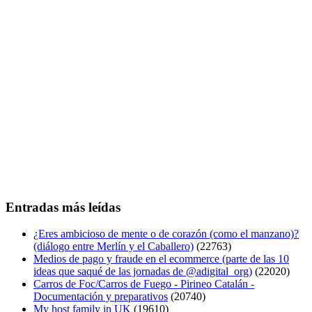
Entradas más leídas
¿Eres ambicioso de mente o de corazón (como el manzano)?
(diálogo entre Merlín y el Caballero)
(22763)
Medios de pago y fraude en el ecommerce (parte de las 10
ideas que saqué de las jornadas de @adigital_org)
(22020)
Carros de Foc/Carros de Fuego - Pirineo Catalán -
Documentación y preparativos
(20740)
My host family in UK
(19610)