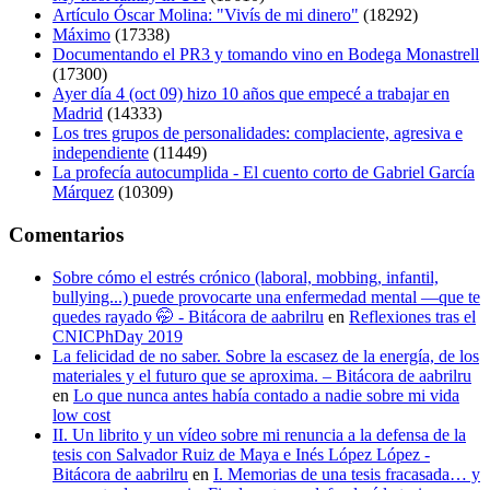
Artículo Óscar Molina: "Vivís de mi dinero"
(18292)
Máximo
(17338)
Documentando el PR3 y tomando vino en Bodega Monastrell
(17300)
Ayer día 4 (oct 09) hizo 10 años que empecé a trabajar en
Madrid
(14333)
Los tres grupos de personalidades: complaciente, agresiva e
independiente
(11449)
La profecía autocumplida - El cuento corto de Gabriel García
Márquez
(10309)
Comentarios
Sobre cómo el estrés crónico (laboral, mobbing, infantil,
bullying...) puede provocarte una enfermedad mental —que te
quedes rayado 🤭 - Bitácora de aabrilru
en
Reflexiones tras el
CNICPhDay 2019
La felicidad de no saber. Sobre la escasez de la energía, de los
materiales y el futuro que se aproxima. – Bitácora de aabrilru
en
Lo que nunca antes había contado a nadie sobre mi vida
low cost
II. Un librito y un vídeo sobre mi renuncia a la defensa de la
tesis con Salvador Ruiz de Maya e Inés López López -
Bitácora de aabrilru
en
I. Memorias de una tesis fracasada… y