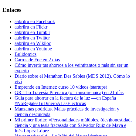
Enlaces
aabrilru en Facebook
aabrilru en Flickr
aabrilru en Tumblr
aabrilru en Twitter
aabrilru en Wikiloc
aabrilru en Youtube
Bulidomics
Carros de Foc en 2 días
Cómo invertir tus ahorros a los veintitantos o más sin ser un
experto
Diario sobre el Marathon Des Sables (MDS 2012). Cómo lo
viví
Emprende en Internet: curso 10 vídeos (startups)
GR 11 o Travesía Pirenaica (o Transpirenaica) en 21 días
Guía para ahorrar en la factura de la luz —en España
#NoRegalesTuDineroALasElectricas
Manzanas podridas. Malas prácticas de investigación y
ciencia descuidada
Mi primer librito: «Personalidades múltiples, (des)honestidad,
ciencia y una tesis fracasada con Salvador Ruiz de Maya e
Inés López López