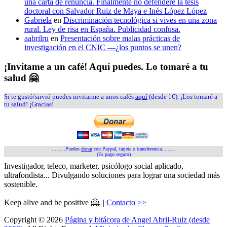
una carta de renuncia. Finalmente no defenderé la tesis
doctoral con Salvador Ruiz de Maya e Inés López López
Gabriela
en
Discriminación tecnológica si vives en una zona
rural. Ley de risa en España. Publicidad confusa.
aabrilru
en
Presentación sobre malas prácticas de
investigación en el CNIC —¿los puntos se unen?
¡Invítame a un café! Aquí puedes. Lo tomaré a tu
salud 🤗
Si te gustó/sirvió puedes invitarme a unos cafés
aquí
(desde 1€). ¡Los tomaré a
tu salud! ¡Gracias!
.........Puedes
donar
con Paypal, tarjeta o transferencia.........
(Es pago seguro)
Investigador, teleco, marketer, psicólogo social aplicado,
ultrafondista... Divulgando soluciones para lograr una sociedad más
sostenible.
Keep alive and be positive 🤗. |
Contacto >>
Copyright © 2026
Página y bitácora de Angel Abril-Ruiz (desde