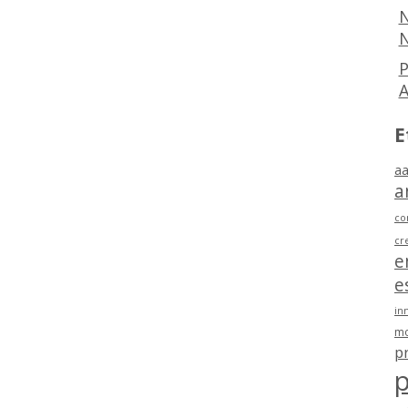
N
N
P
E
aa
a
co
cr
e
e
in
mo
p
p