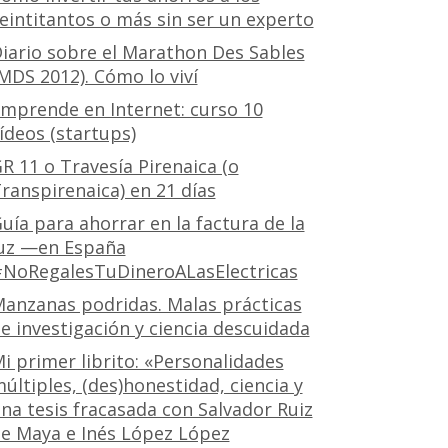
eintitantos o más sin ser un experto
iario sobre el Marathon Des Sables
MDS 2012). Cómo lo viví
mprende en Internet: curso 10
ídeos (startups)
R 11 o Travesía Pirenaica (o
ranspirenaica) en 21 días
uía para ahorrar en la factura de la
uz —en España
NoRegalesTuDineroALasElectricas
anzanas podridas. Malas prácticas
e investigación y ciencia descuidada
i primer librito: «Personalidades
últiples, (des)honestidad, ciencia y
na tesis fracasada con Salvador Ruiz
e Maya e Inés López López