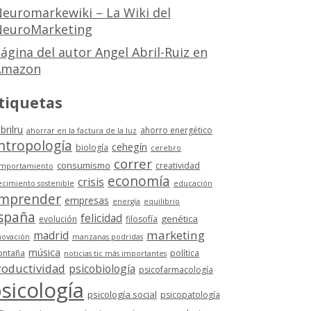
euromarkewiki – La Wiki del
euroMarketing
ágina del autor Angel Abril-Ruiz en
Amazon
tiquetas
brilru
ahorro energético
ahorrar en la factura de la luz
ntropología
cehegín
biología
cerebro
correr
consumismo
creatividad
mportamiento
economía
crisis
ecimiento sostenible
educación
mprender
empresas
energía
equilibrio
spaña
felicidad
genética
evolución
filosofía
marketing
madrid
novación
manzanas podridas
música
ntaña
política
noticias tic más importantes
roductividad
psicobiología
psicofarmacología
sicología
psicología social
psicopatología