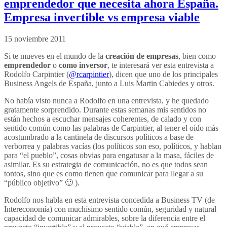
emprendedor que necesita ahora España.
Empresa invertible vs empresa viable
15 noviembre 2011
Si te mueves en el mundo de la
creación de empresas
, bien como
emprendedor
o
como inversor
, te interesará ver esta entrevista a
Rodolfo Carpintier (
@rcarpintier
), dicen que uno de los principales
Business Angels de España, junto a Luis Martin Cabiedes y otros.
No había visto nunca a Rodolfo en una entrevista, y he quedado
gratamente sorprendido. Durante estas semanas mis sentidos no
están hechos a escuchar mensajes coherentes, de calado y con
sentido común como las palabras de Carpintier, al tener el oído más
acostumbrado a la cantinela de discursos políticos a base de
verborrea y palabras vacías (los políticos son eso, políticos, y hablan
para “el pueblo”, cosas obvias para engatusar a la masa, fáciles de
asimilar. Es su estrategia de comunicación, no es que todos sean
tontos, sino que es como tienen que comunicar para llegar a su
“público objetivo” 🙂 ).
Rodolfo nos habla en esta entrevista concedida a Business TV (de
Intereconomía) con muchísimo sentido común, seguridad y natural
capacidad de comunicar admirables, sobre la diferencia entre el