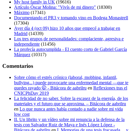
My host family in UK
(19616)
Artículo Óscar Molina: "Vivís de mi dinero"
(18300)
Máximo
(17341)
Documentando el PR3 y tomando vino en Bodega Monastrell
(17304)
Ayer día 4 (oct 09) hizo 10 años que empecé a trabajar en
Madrid
(14339)
Los tres grupos de personalidades: complaciente, agresiva e
independiente
(11456)
La profecía autocumplida - El cuento corto de Gabriel García
Márquez
(10317)
Comentarios
Sobre cómo el estrés crónico (laboral, mobbing, infantil,
bullying...) puede provocarte una enfermedad mental —que te
quedes rayado 🤭 - Bitácora de aabrilru
en
Reflexiones tras el
CNICPhDay 2019
La felicidad de no saber. Sobre la escasez de la energía, de los
materiales y el futuro que se aproxima. – Bitácora de aabrilru
en
Lo que nunca antes había contado a nadie sobre mi vida
low cost
II. Un librito y un vídeo sobre mi renuncia a la defensa de la
tesis con Salvador Ruiz de Maya e Inés López López -
Bitácora de aabrilru
en
I. Memorias de una tesis fracasada… y