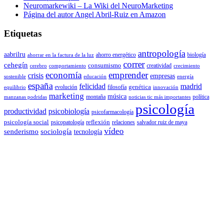
Neuromarkewiki – La Wiki del NeuroMarketing
Página del autor Angel Abril-Ruiz en Amazon
Etiquetas
antropología
aabrilru
ahorro energético
biología
ahorrar en la factura de la luz
correr
cehegín
consumismo
creatividad
cerebro
comportamiento
crecimiento
economía
emprender
crisis
empresas
sostenible
educación
energía
españa
felicidad
madrid
genética
evolución
filosofía
equilibrio
innovación
marketing
música
montaña
política
manzanas podridas
noticias tic más importantes
psicología
productividad
psicobiología
psicofarmacología
psicología social
reflexión
psicopatología
relaciones
salvador ruiz de maya
vídeo
senderismo
sociología
tecnología