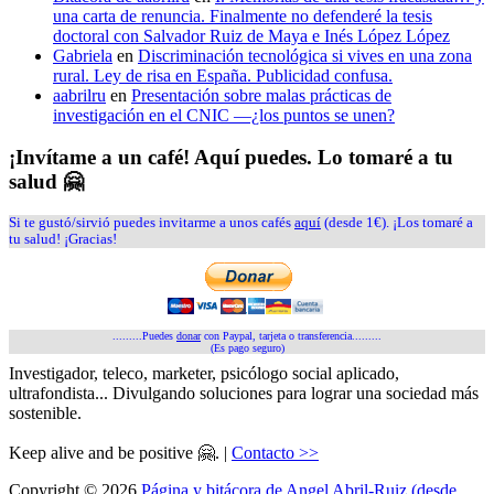
una carta de renuncia. Finalmente no defenderé la tesis
doctoral con Salvador Ruiz de Maya e Inés López López
Gabriela
en
Discriminación tecnológica si vives en una zona
rural. Ley de risa en España. Publicidad confusa.
aabrilru
en
Presentación sobre malas prácticas de
investigación en el CNIC —¿los puntos se unen?
¡Invítame a un café! Aquí puedes. Lo tomaré a tu
salud 🤗
Si te gustó/sirvió puedes invitarme a unos cafés
aquí
(desde 1€). ¡Los tomaré a
tu salud! ¡Gracias!
.........Puedes
donar
con Paypal, tarjeta o transferencia.........
(Es pago seguro)
Investigador, teleco, marketer, psicólogo social aplicado,
ultrafondista... Divulgando soluciones para lograr una sociedad más
sostenible.
Keep alive and be positive 🤗. |
Contacto >>
Copyright © 2026
Página y bitácora de Angel Abril-Ruiz (desde