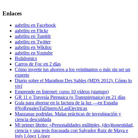
Enlaces
aabrilru en Facebook
aabrilru en Flickr
aabrilru en Tumblr
aabrilru en Twitter
aabrilru en Wikiloc
aabrilru en Youtube
Bulidomics
Carros de Foc en 2 días
Cómo invertir tus ahorros a los veintitantos o más sin ser un
experto
Diario sobre el Marathon Des Sables (MDS 2012). Cómo lo
viví
Emprende en Internet: curso 10 vídeos (startups)
GR 11 o Travesía Pirenaica (o Transpirenaica) en 21 días
Guía para ahorrar en la factura de la luz —en España
#NoRegalesTuDineroALasElectricas
Manzanas podridas. Malas prácticas de investigación y
ciencia descuidada
Mi primer librito: «Personalidades múltiples, (des)honestidad,
ciencia y una tesis fracasada con Salvador Ruiz de Maya e
Inés López López