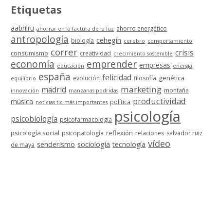
Etiquetas
aabrilru
ahorro energético
ahorrar en la factura de la luz
antropología
cehegín
biología
cerebro
comportamiento
correr
crisis
consumismo
creatividad
crecimiento sostenible
economía
emprender
empresas
educación
energía
españa
felicidad
genética
evolución
filosofía
equilibrio
marketing
madrid
montaña
innovación
manzanas podridas
productividad
música
política
noticias tic más importantes
psicología
psicobiología
psicofarmacología
psicología social
reflexión
psicopatología
relaciones
salvador ruiz
vídeo
senderismo
sociología
tecnología
de maya