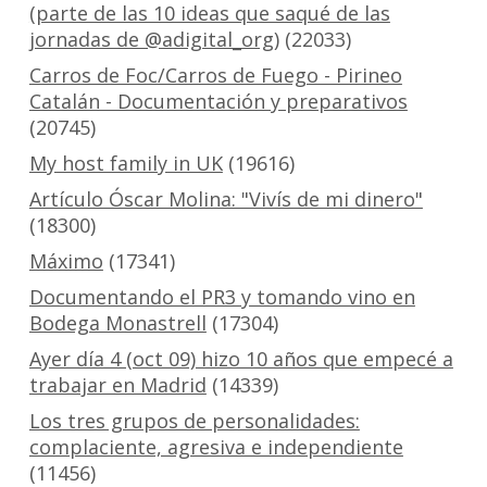
(parte de las 10 ideas que saqué de las
jornadas de @adigital_org)
(22033)
Carros de Foc/Carros de Fuego - Pirineo
Catalán - Documentación y preparativos
(20745)
My host family in UK
(19616)
Artículo Óscar Molina: "Vivís de mi dinero"
(18300)
Máximo
(17341)
Documentando el PR3 y tomando vino en
Bodega Monastrell
(17304)
Ayer día 4 (oct 09) hizo 10 años que empecé a
trabajar en Madrid
(14339)
Los tres grupos de personalidades:
complaciente, agresiva e independiente
(11456)