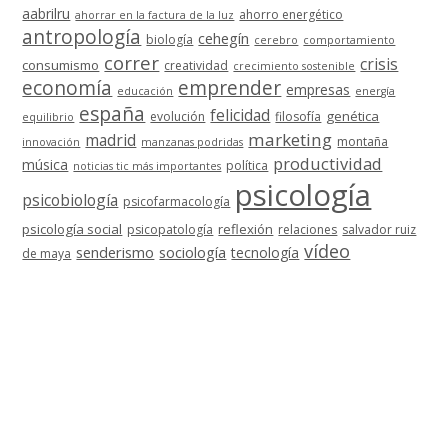
aabrilru
ahorro energético
ahorrar en la factura de la luz
antropología
cehegín
biología
cerebro
comportamiento
correr
crisis
consumismo
creatividad
crecimiento sostenible
economía
emprender
empresas
educación
energía
españa
felicidad
genética
evolución
filosofía
equilibrio
marketing
madrid
montaña
innovación
manzanas podridas
productividad
música
política
noticias tic más importantes
psicología
psicobiología
psicofarmacología
psicología social
reflexión
psicopatología
relaciones
salvador ruiz
vídeo
senderismo
sociología
tecnología
de maya